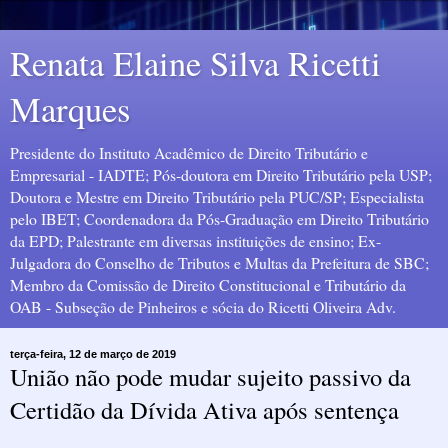
Renata Elaine Silva Ricetti
Marques
Presidente do Instituto Acadêmico de Direito Tributário e
Empresarial - IADTE; Pós-doutora em Direito Tributário pela USP;
Doutora e Mestre em Direito Tributário pela PUC/SP; Especialista
pelo IBET; Coordenadora da Pós-Graduação em Direito Tributário
da EPD; Palestrante em diversas instituições de ensino; Ex-
Julgadora do Conselho de Tributos e Multas da Prefeitura de SBC;
Membro da Comissão de Direito Constitucional e Tributário da
OAB - Subseção de Pinheiros e sócia do Ricetti Oliveira Adv.
terça-feira, 12 de março de 2019
União não pode mudar sujeito passivo da
Certidão da Dívida Ativa após sentença