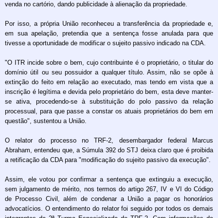
venda no cartório, dando publicidade à alienação da propriedade.
Por isso, a própria União reconheceu a transferência da propriedade e,
em sua apelação, pretendia que a sentença fosse anulada para que
tivesse a oportunidade de modificar o sujeito passivo indicado na CDA.
"O ITR incide sobre o bem, cujo contribuinte é o proprietário, o titular do
domínio útil ou seu possuidor a qualquer título. Assim, não se opõe à
extinção do feito em relação ao executado, mas tendo em vista que a
inscrição é legítima e devida pelo proprietário do bem, esta deve manter-
se ativa, procedendo-se à substituição do polo passivo da relação
processual, para que passe a constar os atuais proprietários do bem em
questão", sustentou a União.
O relator do processo no TRF-2, desembargador federal Marcus
Abraham, entendeu que, a Súmula 392 do STJ deixa claro que é proibida
a retificação da CDA para "modificação do sujeito passivo da execução".
Assim, ele votou por confirmar a sentença que extinguiu a execução,
sem julgamento de mérito, nos termos do artigo 267, IV e VI do Código
de Processo Civil, além de condenar a União a pagar os honorários
advocatícios. O entendimento do relator foi seguido por todos os demais