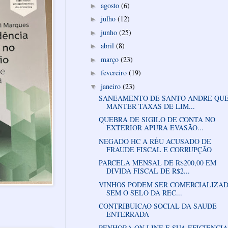
agosto
(6)
►
julho
(12)
►
junho
(25)
►
abril
(8)
►
março
(23)
►
fevereiro
(19)
►
janeiro
(23)
▼
SANEAMENTO DE SANTO ANDRE QU
MANTER TAXAS DE LIM...
QUEBRA DE SIGILO DE CONTA NO
EXTERIOR APURA EVASÃO...
NEGADO HC A RÉU ACUSADO DE
FRAUDE FISCAL E CORRUPÇÃO
PARCELA MENSAL DE R$200,00 EM
DIVIDA FISCAL DE R$2...
VINHOS PODEM SER COMERCIALIZA
SEM O SELO DA REC...
CONTRIBUICAO SOCIAL DA SAUDE
ENTERRADA
PENHORA ON LINE E SUA EFICIENCIA