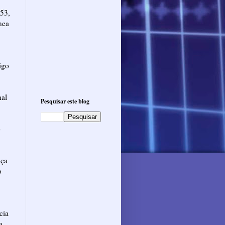
153,
nea
igo
nal
Pesquisar este blog
o
nça
o
cia
a