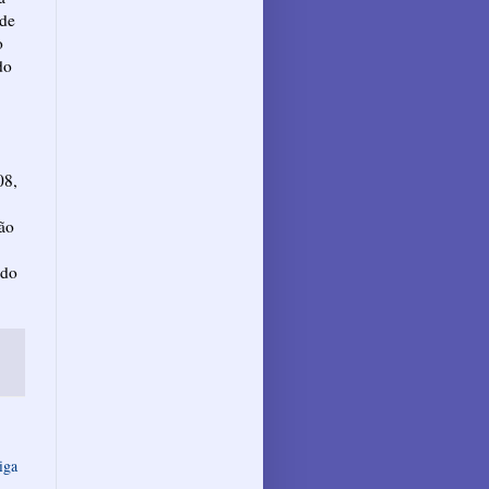
 de
o
do
08,
ão
 do
iga