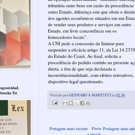
tributária entre bens em razão da procedência
outro Estado, diferença esta que obsta o direit
dos agentes econômicos situados em um Esta
de vender seus produtos e serviços em outro
Estado, em livre concorrência om os
fornecedores locais”.
A CNI pede a concessão da liminar para
suspender a eficácia artigo 11, da Lei 14.237/
do Estado do Ceará. Ao final, solicita a
procedência do pedido contido na presente aç
direta, a fim de que seja declarada a
inconstitucionalidade, com efeitos retroativos,
dispositivo legal questionado.
ogresividad,
Derecho Tri
Postado por
GENNARO A MARTUCCI
às
02:36
Postagem mais recente
Págin
Postagem mais ant
a inicial