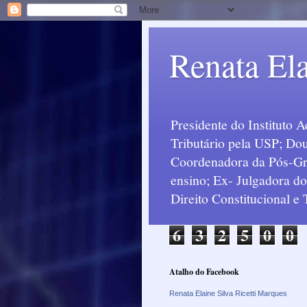
Renata Ela
Presidente do Instituto 
Tributário pela USP; Dou
Coordenadora da Pós-Grad
ensino; Ex- Julgadora d
Direito Constitucional e
6
3
2
5
0
0
Atalho do Facebook
Renata Elaine Silva Ricetti Marques