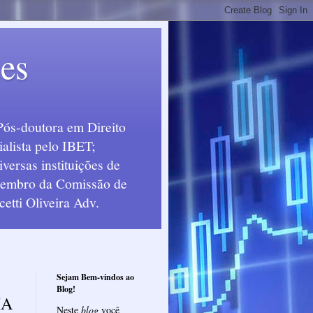
ues
Pós-doutora em Direito
alista pelo IBET;
ersas instituições de
 Membro da Comissão de
etti Oliveira Adv.
Sejam Bem-vindos ao
Blog!
IA
Neste
blog
você