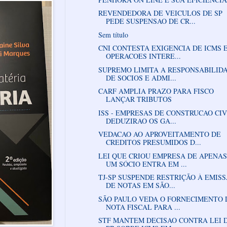
REVENDEDORA DE VEICULOS DE SP
PEDE SUSPENSAO DE CR...
Sem título
CNI CONTESTA EXIGENCIA DE ICMS 
OPERACOES INTERE...
SUPREMO LIMITA A RESPONSABILID
DE SOCIOS E ADMI...
CARF AMPLIA PRAZO PARA FISCO
LANÇAR TRIBUTOS
ISS - EMPRESAS DE CONSTRUCAO CIV
DEDUZIRAO OS GA...
VEDACAO AO APROVEITAMENTO DE
CREDITOS PRESUMIDOS D...
LEI QUE CRIOU EMPRESA DE APENAS
UM SÓCIO ENTRA EM ...
TJ-SP SUSPENDE RESTRIÇÃO À EMIS
DE NOTAS EM SÃO...
SÃO PAULO VEDA O FORNECIMENTO 
NOTA FISCAL PARA ...
STF MANTEM DECISAO CONTRA LEI 