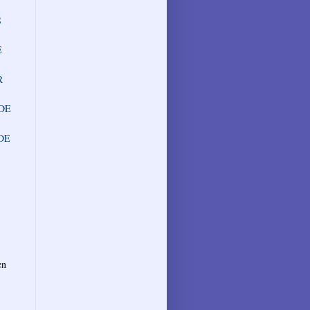
S
E
R
EDE
DE
en