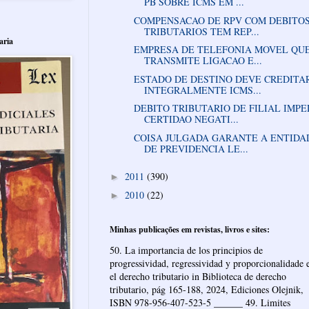
PB SOBRE ICMS EM ...
COMPENSACAO DE RPV COM DEBITO
TRIBUTARIOS TEM REP...
aria
EMPRESA DE TELEFONIA MOVEL QU
TRANSMITE LIGACAO E...
ESTADO DE DESTINO DEVE CREDITA
INTEGRALMENTE ICMS...
DEBITO TRIBUTARIO DE FILIAL IMP
CERTIDAO NEGATI...
COISA JULGADA GARANTE A ENTIDA
DE PREVIDENCIA LE...
2011
(390)
►
2010
(22)
►
Minhas publicações em revistas, livros e sites:
50. La importancia de los principios de
progressividad, regressividad y proporcionalidade 
el derecho tributario in Biblioteca de derecho
tributario, pág 165-188, 2024, Ediciones Olejnik,
ISBN 978-956-407-523-5 ______ 49. Limites