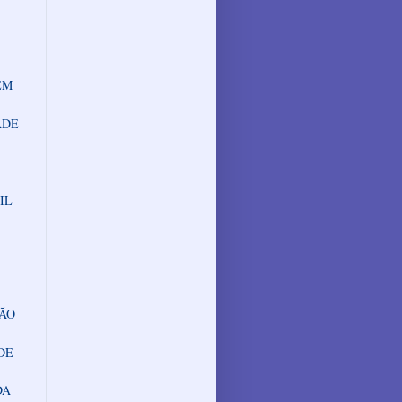
EM
ADE
IL
SÃO
DE
DA