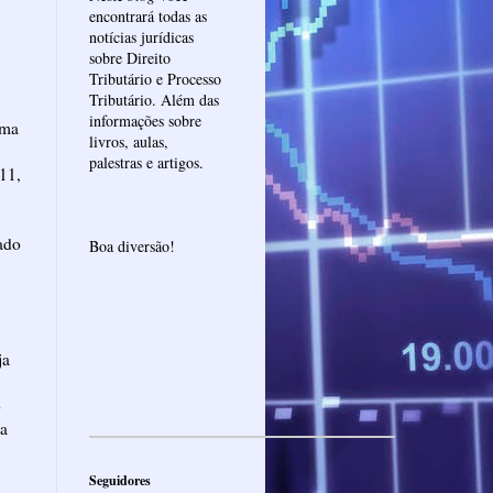
encontrará todas as
notícias jurídicas
sobre Direito
Tributário e Processo
Tributário. Além das
informações sobre
uma
livros, aulas,
palestras e artigos.
 11,
ado
Boa diversão!
ja
o
ta
Seguidores