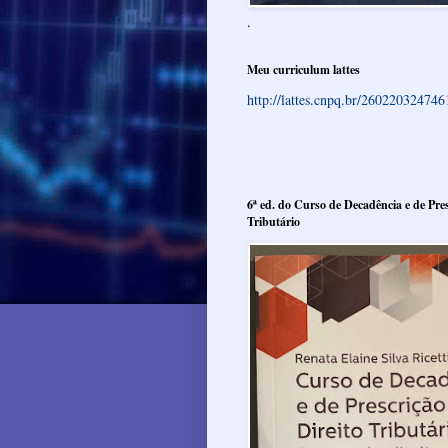
.
Meu curriculum lattes
http://lattes.cnpq.br/26022032474
6ª ed. do Curso de Decadência e de Pres
Tributário