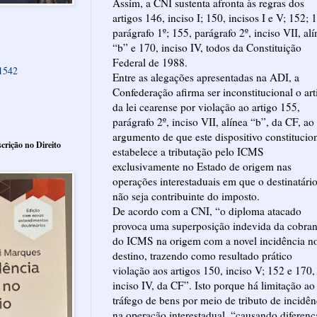
Assim, a CNI sustenta afronta às regras dos
artigos 146, inciso I; 150, incisos I e V; 152; 
parágrafo 1º; 155, parágrafo 2º, inciso VII, alí
“b” e 170, inciso IV, todos da Constituição
Federal de 1988.
61542
Entre as alegações apresentadas na ADI, a
Confederação afirma ser inconstitucional o art
da lei cearense por violação ao artigo 155,
parágrafo 2º, inciso VII, alínea “b”, da CF, ao
argumento de que este dispositivo constitucio
crição no Direito
estabelece a tributação pelo ICMS
exclusivamente no Estado de origem nas
operações interestaduais em que o destinatári
não seja contribuinte do imposto.
De acordo com a CNI, “o diploma atacado
provoca uma superposição indevida da cobra
do ICMS na origem com a novel incidência n
destino, trazendo como resultado prático
violação aos artigos 150, inciso V; 152 e 170,
inciso IV, da CF”. Isto porque há limitação ao
tráfego de bens por meio de tributo de incidên
na operação interestadual, “causando diferenç