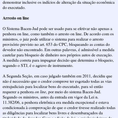
demonstrar inclusive os indícios de alteração da situação econômica
do executado.
Arresto on line
O Sistema Bacen-Jud pode ser usado para se efetivar não apenas a
penhora on line, como também o arresto on line. De acordo com os
ministros, o juiz pode utilizar o sistema para realizar o arresto
provisório previsto no art. 653 do CPC, bloqueando as contas do
devedor não encontrado. Em outras palavras, é admissível a medida
cautelar para bloqueio de dinheiro nos próprios autos de execução.
A medida correta para impugnar decisão que determina o bloqueio,
segundo o STJ, é o agravo de instrumento.
A Segunda Seção, em caso julgado também em 2011, decidiu que
não é necessário que o credor comprove ter esgotado todas as vias
extrajudiciais para localizar bens do executado, para só então
requerer a penhora
on line
, por meio do sistema Bacen-Jud.
Segundo os ministros, antes da entrada em vigor da Lei n.
11.382/06, a penhora eletrônica era medida excepcional e estava
condicionada à comprovação de que o credor tivesse realizado todas
as diligências para localizar bens livres e desembaraçados da
titularidade do devedor. Com a edição da lei, a exigênciadeixou de