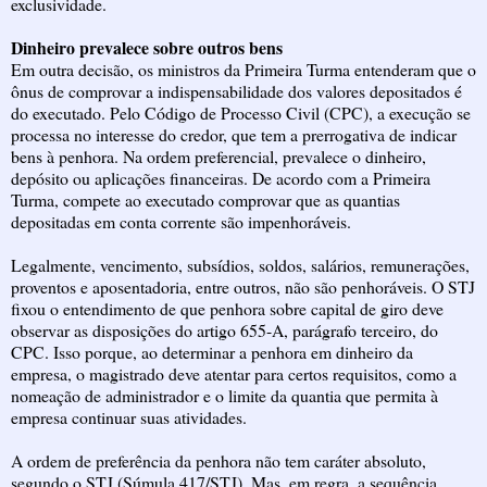
exclusividade.
Dinheiro prevalece sobre outros bens
Em outra decisão, os ministros da Primeira Turma entenderam que o
ônus de comprovar a indispensabilidade dos valores depositados é
do executado. Pelo Código de Processo Civil (CPC), a execução se
processa no interesse do credor, que tem a prerrogativa de indicar
bens à penhora. Na ordem preferencial, prevalece o dinheiro,
depósito ou aplicações financeiras. De acordo com a Primeira
Turma, compete ao executado comprovar que as quantias
depositadas em conta corrente são impenhoráveis.
Legalmente, vencimento, subsídios, soldos, salários, remunerações,
proventos e aposentadoria, entre outros, não são penhoráveis. O STJ
fixou o entendimento de que penhora sobre capital de giro deve
observar as disposições do artigo 655-A, parágrafo terceiro, do
CPC. Isso porque, ao determinar a penhora em dinheiro da
empresa, o magistrado deve atentar para certos requisitos, como a
nomeação de administrador e o limite da quantia que permita à
empresa continuar suas atividades.
A ordem de preferência da penhora não tem caráter absoluto,
segundo o STJ (Súmula 417/STJ). Mas, em regra, a sequência