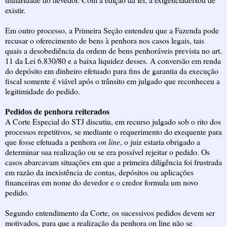
existir.
Em outro processo, a Primeira Seção entendeu que a Fazenda pode
recusar o oferecimento de bens à penhora nos casos legais, tais
quais a desobediência da ordem de bens penhoráveis prevista no art.
11 da Lei 6.830/80 e a baixa liquidez desses. A conversão em renda
do depósito em dinheiro efetuado para fins de garantia da execução
fiscal somente é viável após o trânsito em julgado que reconheceu a
legitimidade do pedido.
Pedidos de penhora reiterados
A Corte Especial do STJ discutiu, em recurso julgado sob o rito dos
processos repetitivos, se mediante o requerimento do exequente para
que fosse efetuada a penhora
on line
, o juiz estaria obrigado a
determinar sua realização ou se era possível rejeitar o pedido. Os
casos abarcavam situações em que a primeira diligência foi frustrada
em razão da inexistência de contas, depósitos ou aplicações
financeiras em nome do devedor e o credor formula um novo
pedido.
Segundo entendimento da Corte, os sucessivos pedidos devem ser
motivados, para que a realização da penhora on line não se