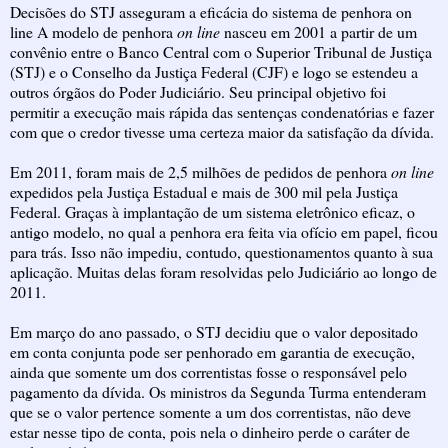
Decisões do STJ asseguram a eficácia do sistema de penhora on
line
A modelo de penhora
on line
nasceu em 2001 a partir de um
convênio entre o Banco Central com o Superior Tribunal de Justiça
(STJ) e o Conselho da Justiça Federal (CJF) e logo se estendeu a
outros órgãos do Poder Judiciário. Seu principal objetivo foi
permitir a execução mais rápida das sentenças condenatórias e fazer
com que o credor tivesse uma certeza maior da satisfação da dívida.
Em 2011, foram mais de 2,5 milhões de pedidos de penhora
on line
expedidos pela Justiça Estadual e mais de 300 mil pela Justiça
Federal. Graças à implantação de um sistema eletrônico eficaz, o
antigo modelo, no qual a penhora era feita via ofício em papel, ficou
para trás. Isso não impediu, contudo, questionamentos quanto à sua
aplicação. Muitas delas foram resolvidas pelo Judiciário ao longo de
2011.
Em março do ano passado, o STJ decidiu que o valor depositado
em conta conjunta pode ser penhorado em garantia de execução,
ainda que somente um dos correntistas fosse o responsável pelo
pagamento da dívida. Os ministros da Segunda Turma entenderam
que se o valor pertence somente a um dos correntistas, não deve
estar nesse tipo de conta, pois nela o dinheiro perde o caráter de