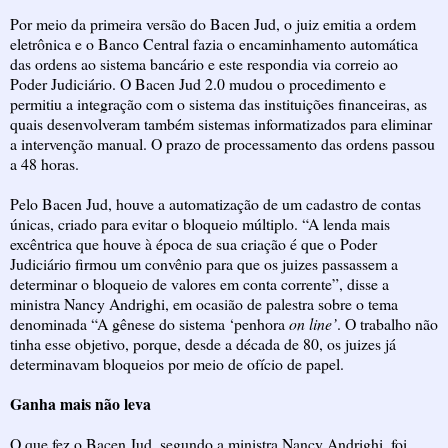
Por meio da primeira versão do Bacen Jud, o juiz emitia a ordem
eletrônica e o Banco Central fazia o encaminhamento automática
das ordens ao sistema bancário e este respondia via correio ao
Poder Judiciário. O Bacen Jud 2.0 mudou o procedimento e
permitiu a integração com o sistema das instituições financeiras, as
quais desenvolveram também sistemas informatizados para eliminar
a intervenção manual. O prazo de processamento das ordens passou
a 48 horas.
Pelo Bacen Jud, houve a automatização de um cadastro de contas
únicas, criado para evitar o bloqueio múltiplo. “A lenda mais
excêntrica que houve à época de sua criação é que o Poder
Judiciário firmou um convênio para que os juizes passassem a
determinar o bloqueio de valores em conta corrente”, disse a
ministra Nancy Andrighi, em ocasião de palestra sobre o tema
denominada “A gênese do sistema ‘penhora
on line’
. O trabalho não
tinha esse objetivo, porque, desde a década de 80, os juizes já
determinavam bloqueios por meio de ofício de papel.
Ganha mais não leva
O que fez o Bacen Jud, segundo a ministra Nancy Andrighi, foi