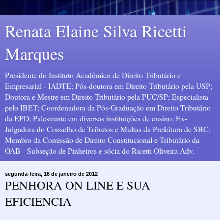
Renata Elaine Silva Ricetti
Marques
Presidente do Instituto Acadêmico de Direito Tributário e
Empresarial - IADTE; Pós-doutora em Direito Tributário pela USP;
Doutora e Mestre em Direito Tributário pela PUC/SP; Especialista
pelo IBET; Coordenadora da Pós-Graduação em Direito Tributário
da EPD; Palestrante em diversas instituições de ensino; Ex-
Julgadora do Conselho de Tributos e Multas da Prefeitura de SBC;
Membro da Comissão de Direito Constitucional e Tributário da
OAB - Subseção de Pinheiros e sócia do Ricetti Oliveira Adv.
segunda-feira, 16 de janeiro de 2012
PENHORA ON LINE E SUA
EFICIENCIA