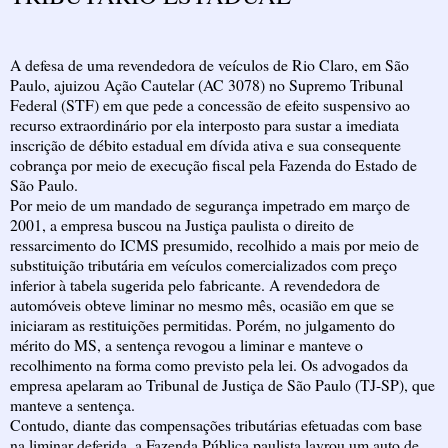
A defesa de uma revendedora de veículos de Rio Claro, em São
Paulo, ajuizou Ação Cautelar (AC 3078) no Supremo Tribunal
Federal (STF) em que pede a concessão de efeito suspensivo ao
recurso extraordinário por ela interposto para sustar a imediata
inscrição de débito estadual em dívida ativa e sua consequente
cobrança por meio de execução fiscal pela Fazenda do Estado de
São Paulo.
Por meio de um mandado de segurança impetrado em março de
2001, a empresa buscou na Justiça paulista o direito de
ressarcimento do ICMS presumido, recolhido a mais por meio de
substituição tributária em veículos comercializados com preço
inferior à tabela sugerida pelo fabricante. A revendedora de
automóveis obteve liminar no mesmo mês, ocasião em que se
iniciaram as restituições permitidas. Porém, no julgamento do
mérito do MS, a sentença revogou a liminar e manteve o
recolhimento na forma como previsto pela lei. Os advogados da
empresa apelaram ao Tribunal de Justiça de São Paulo (TJ-SP), que
manteve a sentença.
Contudo, diante das compensações tributárias efetuadas com base
na liminar deferida, a Fazenda Pública paulista lavrou um auto de