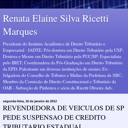
Renata Elaine Silva Ricetti
Marques
Presidente do Instituto Acadêmico de Direito Tributário e
Empresarial - IADTE; Pós-doutora em Direito Tributário pela USP;
Doutora e Mestre em Direito Tributário pela PUC/SP; Especialista
pelo IBET; Coordenadora da Pós-Graduação em Direito Tributário
da EPD; Palestrante em diversas instituições de ensino; Ex-
Julgadora do Conselho de Tributos e Multas da Prefeitura de SBC;
Membro da Comissão de Direito Constitucional e Tributário da
OAB - Subseção de Pinheiros e sócia do Ricetti Oliveira Adv.
segunda-feira, 16 de janeiro de 2012
REVENDEDORA DE VEICULOS DE SP
PEDE SUSPENSAO DE CREDITO
TRIBUTARIO ESTADUAL