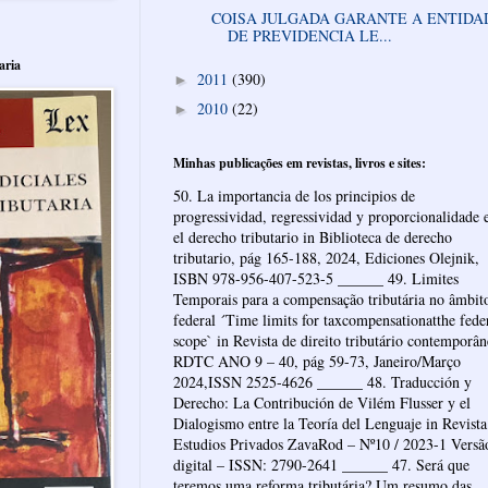
COISA JULGADA GARANTE A ENTIDA
DE PREVIDENCIA LE...
aria
2011
(390)
►
2010
(22)
►
Minhas publicações em revistas, livros e sites:
50. La importancia de los principios de
progressividad, regressividad y proporcionalidade 
el derecho tributario in Biblioteca de derecho
tributario, pág 165-188, 2024, Ediciones Olejnik,
ISBN 978-956-407-523-5 ______ 49. Limites
Temporais para a compensação tributária no âmbit
federal ´Time limits for taxcompensationatthe fede
scope` in Revista de direito tributário contemporâ
RDTC ANO 9 – 40, pág 59-73, Janeiro/Março
2024,ISSN 2525-4626 ______ 48. Traducción y
Derecho: La Contribución de Vilém Flusser y el
Dialogismo entre la Teoría del Lenguaje in Revista
Estudios Privados ZavaRod – Nº10 / 2023-1 Versã
digital – ISSN: 2790-2641 ______ 47. Será que
teremos uma reforma tributária? Um resumo das