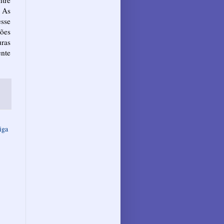
. As
sse
ões
ras
ente
iga