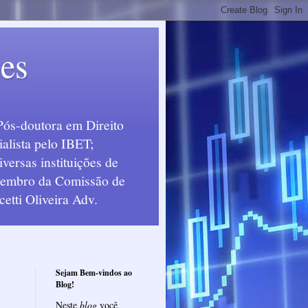
ues
Pós-doutora em Direito
alista pelo IBET;
ersas instituições de
 Membro da Comissão de
etti Oliveira Adv.
Sejam Bem-vindos ao
Blog!
Neste
blog
você