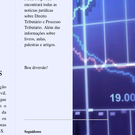
encontrará todas as
notícias jurídicas
sobre Direito
Tributário e Processo
Tributário. Além das
informações sobre
livros, aulas,
palestras e artigos.
Boa diversão!
S
ação
vil.
que
m o
 da
m os
bras
SS.
Seguidores