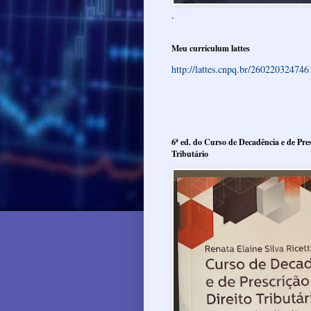
.
Meu curriculum lattes
http://lattes.cnpq.br/26022032474
6ª ed. do Curso de Decadência e de Pres
Tributário