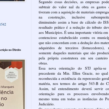
Segundo essas decisões, as empresas pode
subtrair do valor nal da obra os gastos 
tiveram com a aquisição de materiais empreg
na construção, inclusive subempreita
diminuindo assim a base de cálculo do ISS
61542
resultado prático é a redução do tributo de
aos Municípios. É uma importante vitória e
contencioso estabelecido contra os municí
que não concordam com a dedução dos mater
adquiridos de terceiros (fornecedores), 
crição no Direito
somente daqueles materiais que são produz
pela própria construtora em seu canteiro
obras.
Essa nova orientação do STJ apóia-se
precedente da Min. Ellen Gracie, no qual 
reconhecida a existência da repercussão gera
matéria, nos termos do artigo 543-B do C
Assim, tal entendimento deverá servir c
orientação para os processos envolvend
mesmo tema em todas as instâncias do Po
Judiciário.
Os precedentes somente produzem efeitos e