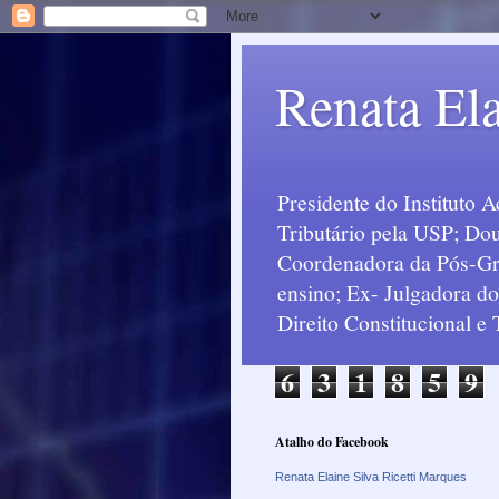
Renata Ela
Presidente do Instituto 
Tributário pela USP; Dou
Coordenadora da Pós-Grad
ensino; Ex- Julgadora d
Direito Constitucional e
6
3
1
8
5
9
Atalho do Facebook
Renata Elaine Silva Ricetti Marques