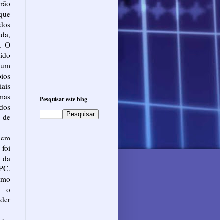
rão
que
ados
da,
. O
vido
m um
pios
iais
mas
Pesquisar este blog
idos
 de
 em
foi
l da
PC.
omo
o o
der
ntre