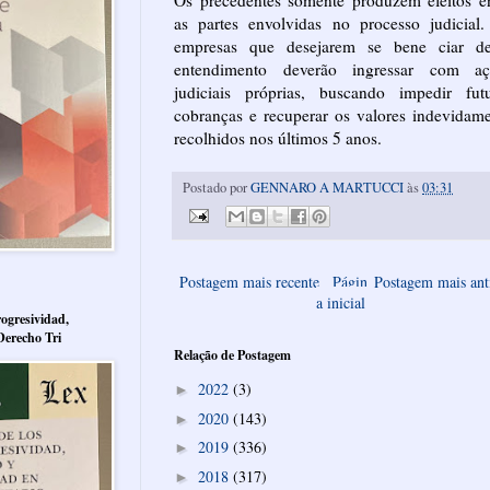
as partes envolvidas no processo judicial
empresas que desejarem se bene ciar de
entendimento deverão ingressar com aç
judiciais próprias, buscando impedir futu
cobranças e recuperar os valores indevidam
recolhidos nos últimos 5 anos.
Postado por
GENNARO A MARTUCCI
às
03:31
Postagem mais recente
Págin
Postagem mais ant
a inicial
ogresividad,
Derecho Tri
Relação de Postagem
2022
(3)
►
2020
(143)
►
2019
(336)
►
2018
(317)
►