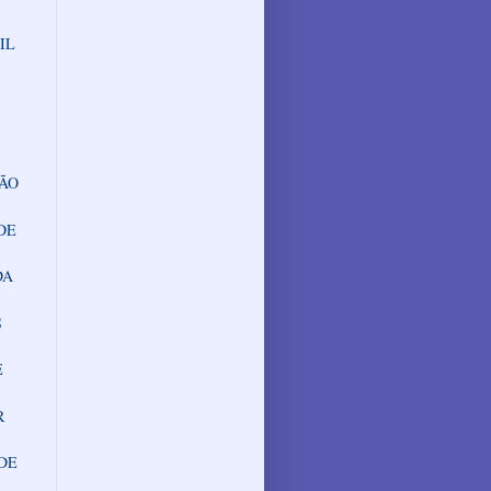
IL
SÃO
DE
DA
S
E
R
EDE