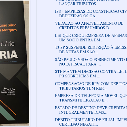
LANÇAR TRIBUTOS
ISS - EMPRESAS DE CONSTRUCAO CIV
DEDUZIRAO OS GA...
VEDACAO AO APROVEITAMENTO DE
CREDITOS PRESUMIDOS D...
LEI QUE CRIOU EMPRESA DE APENAS
UM SÓCIO ENTRA EM ...
TJ-SP SUSPENDE RESTRIÇÃO À EMIS
DE NOTAS EM SÃO...
SÃO PAULO VEDA O FORNECIMENTO 
NOTA FISCAL PARA ...
STF MANTEM DECISAO CONTRA LEI 
PB SOBRE ICMS EM ...
COMPENSACAO DE RPV COM DEBITO
TRIBUTARIOS TEM REP...
EMPRESA DE TELEFONIA MOVEL QU
TRANSMITE LIGACAO E...
ESTADO DE DESTINO DEVE CREDITA
INTEGRALMENTE ICMS...
DEBITO TRIBUTARIO DE FILIAL IMP
CERTIDAO NEGATI...