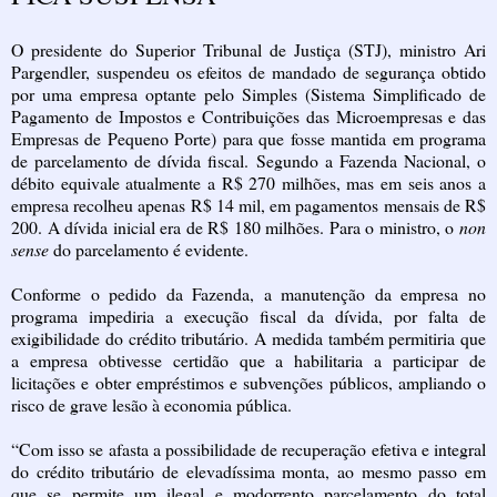
O presidente do Superior Tribunal de Justiça (STJ), ministro Ari
Pargendler, suspendeu os efeitos de mandado de segurança obtido
por uma empresa optante pelo Simples (Sistema Simplificado de
Pagamento de Impostos e Contribuições das Microempresas e das
Empresas de Pequeno Porte) para que fosse mantida em programa
de parcelamento de dívida fiscal. Segundo a Fazenda Nacional, o
débito equivale atualmente a R$ 270 milhões, mas em seis anos a
empresa recolheu apenas R$ 14 mil, em pagamentos mensais de R$
200. A dívida inicial era de R$ 180 milhões. Para o ministro, o
non
sense
do parcelamento é evidente.
Conforme o pedido da Fazenda, a manutenção da empresa no
programa impediria a execução fiscal da dívida, por falta de
exigibilidade do crédito tributário. A medida também permitiria que
a empresa obtivesse certidão que a habilitaria a participar de
licitações e obter empréstimos e subvenções públicos, ampliando o
risco de grave lesão à economia pública.
“Com isso se afasta a possibilidade de recuperação efetiva e integral
do crédito tributário de elevadíssima monta, ao mesmo passo em
que se permite um ilegal e modorrento parcelamento do total