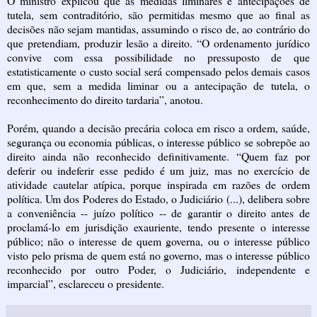
O ministro explicou que as medidas liminares e antecipações de
tutela, sem contraditório, são permitidas mesmo que ao final as
decisões não sejam mantidas, assumindo o risco de, ao contrário do
que pretendiam, produzir lesão a direito. “O ordenamento jurídico
convive com essa possibilidade no pressuposto de que
estatisticamente o custo social será compensado pelos demais casos
em que, sem a medida liminar ou a antecipação de tutela, o
reconhecimento do direito tardaria”, anotou.
Porém, quando a decisão precária coloca em risco a ordem, saúde,
segurança ou economia públicas, o interesse público se sobrepõe ao
direito ainda não reconhecido definitivamente. “Quem faz por
deferir ou indeferir esse pedido é um juiz, mas no exercício de
atividade cautelar atípica, porque inspirada em razões de ordem
política. Um dos Poderes do Estado, o Judiciário (...), delibera sobre
a conveniência -- juízo político -- de garantir o direito antes de
proclamá-lo em jurisdição exauriente, tendo presente o interesse
público; não o interesse de quem governa, ou o interesse público
visto pelo prisma de quem está no governo, mas o interesse público
reconhecido por outro Poder, o Judiciário, independente e
imparcial”, esclareceu o presidente.