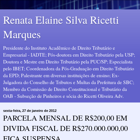
Renata Elaine Silva Ricetti
Marques
Presidente do Instituto Acadêmico de Direito Tributário e
Empresarial - IADTE; Pós-doutora em Direito Tributário pela USP;
Doutora e Mestre em Direito Tributário pela PUC/SP; Especialista
pelo IBET; Coordenadora da Pós-Graduação em Direito Tributário
da EPD; Palestrante em diversas instituições de ensino; Ex-
Julgadora do Conselho de Tributos e Multas da Prefeitura de SBC;
Membro da Comissão de Direito Constitucional e Tributário da
OAB - Subseção de Pinheiros e sócia do Ricetti Oliveira Adv.
sexta-feira, 27 de janeiro de 2012
PARCELA MENSAL DE R$200,00 EM
DIVIDA FISCAL DE R$270.000.000,00
FICA SUSPENSA