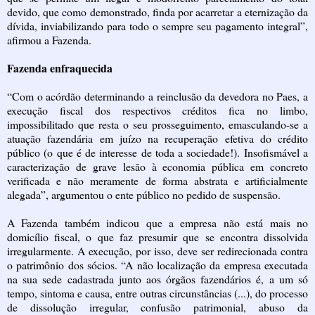
devido, que como demonstrado, finda por acarretar a eternização da
dívida, inviabilizando para todo o sempre seu pagamento integral”,
afirmou a Fazenda.
Fazenda enfraquecida
“Com o acórdão determinando a reinclusão da devedora no Paes, a
execução fiscal dos respectivos créditos fica no limbo,
impossibilitado que resta o seu prosseguimento, emasculando-se a
atuação fazendária em juízo na recuperação efetiva do crédito
público (o que é de interesse de toda a sociedade!). Insofismável a
caracterização de grave lesão à economia pública em concreto
verificada e não meramente de forma abstrata e artificialmente
alegada”, argumentou o ente público no pedido de suspensão.
A Fazenda também indicou que a empresa não está mais no
domicílio fiscal, o que faz presumir que se encontra dissolvida
irregularmente. A execução, por isso, deve ser redirecionada contra
o patrimônio dos sócios. “A não localização da empresa executada
na sua sede cadastrada junto aos órgãos fazendários é, a um só
tempo, sintoma e causa, entre outras circunstâncias (...), do processo
de dissolução irregular, confusão patrimonial, abuso da