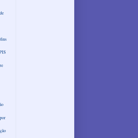
 de
fins
 PIS
re
ão
 por
ação