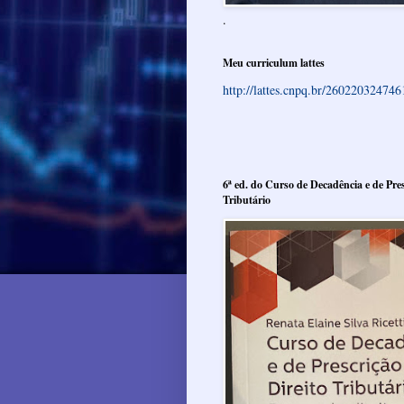
.
Meu curriculum lattes
http://lattes.cnpq.br/26022032474
6ª ed. do Curso de Decadência e de Pres
Tributário