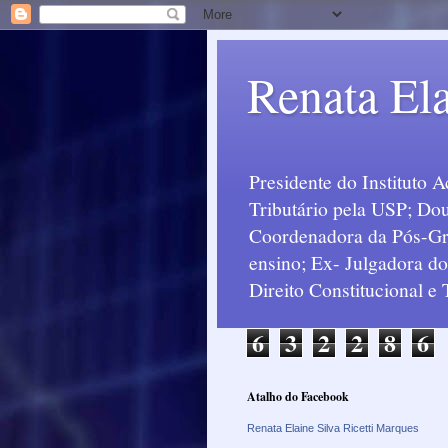
Renata Ela
Presidente do Instituto 
Tributário pela USP; Dou
Coordenadora da Pós-Grad
ensino; Ex- Julgadora d
Direito Constitucional e
6
3
2
2
8
6
Atalho do Facebook
Renata Elaine Silva Ricetti Marques