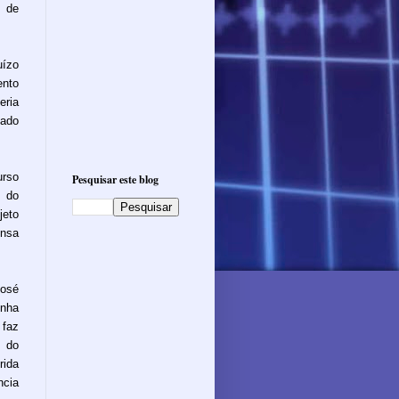
 de
uízo
ento
eria
zado
urso
Pesquisar este blog
 do
jeto
ensa
José
enha
 faz
o do
rida
ncia