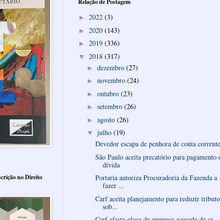
Relação de Postagem
2022
(3)
►
2020
(143)
►
2019
(336)
►
2018
(317)
▼
dezembro
(27)
►
novembro
(24)
►
outubro
(23)
►
setembro
(26)
►
agosto
(26)
►
julho
(19)
▼
Devedor escapa de penhora de conta corrent
São Paulo aceita precatório para pagamento 
dívida
crição no Direito
Portaria autoriza Procuradoria da Fazenda a
fazer ...
Carf aceita planejamento para reduzir tributo
sob...
Carf afasta glosa de empresa acusada de se