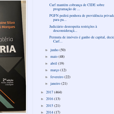
Carf mantém cobrança de CIDE sobre
programação de ...
PGFN pedirá penhora de previdência privad
para pa...
Judiciário desrespeita restrições à
desconsideraçã...
Permuta de imóveis é ganho de capital, deci
Carf...
junho
(50)
►
maio
(48)
►
abril
(19)
►
março
(12)
►
fevereiro
(22)
►
janeiro
(21)
►
2017
(464)
►
2016
(13)
►
2015
(21)
►
2014
(17)
►