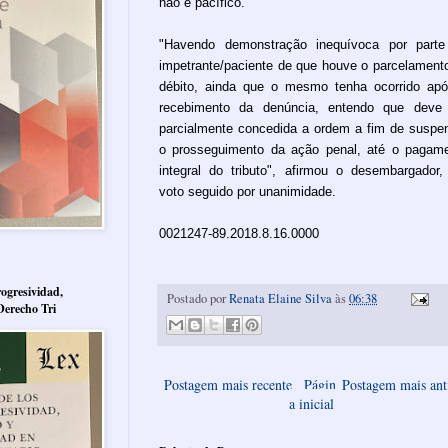
não é pacífico.
"Havendo demonstração inequívoca por part
impetrante/paciente de que houve o parcelament
débito, ainda que o mesmo tenha ocorrido ap
recebimento da denúncia, entendo que deve
parcialmente concedida a ordem a fim de suspe
o prosseguimento da ação penal, até o pagam
integral do tributo", afirmou o desembargador
voto seguido por unanimidade.
0021247-89.2018.8.16.0000
ogresividad,
Postado por
Renata Elaine Silva
às
06:38
Derecho Tri
Postagem mais recente
Págin
Postagem mais ant
a inicial