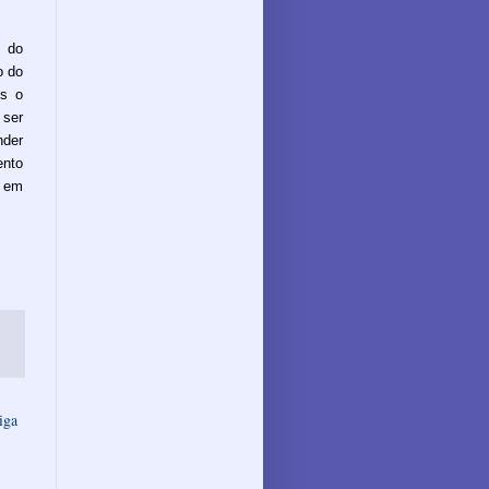
e do
o do
ós o
 ser
nder
ento
, em
iga