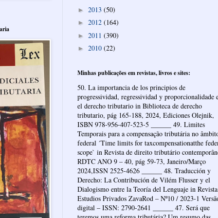
2013
(50)
►
2012
(164)
►
aria
2011
(390)
►
2010
(22)
►
Minhas publicações em revistas, livros e sites:
50. La importancia de los principios de
progressividad, regressividad y proporcionalidade 
el derecho tributario in Biblioteca de derecho
tributario, pág 165-188, 2024, Ediciones Olejnik,
ISBN 978-956-407-523-5 ______ 49. Limites
Temporais para a compensação tributária no âmbit
federal ´Time limits for taxcompensationatthe fede
scope` in Revista de direito tributário contemporâ
RDTC ANO 9 – 40, pág 59-73, Janeiro/Março
2024,ISSN 2525-4626 ______ 48. Traducción y
Derecho: La Contribución de Vilém Flusser y el
Dialogismo entre la Teoría del Lenguaje in Revista
Estudios Privados ZavaRod – Nº10 / 2023-1 Versã
digital – ISSN: 2790-2641 ______ 47. Será que
teremos uma reforma tributária? Um resumo das