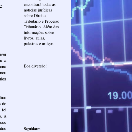
e
encontrará todas as
notícias jurídicas
sobre Direito
Tributário e Processo
Tributário. Além das
informações sobre
livros, aulas,
palestras e artigos.
uver
ou a
Boa diversão!
ara
inou
rios
lico
o de
 foi
o, a
esso
Seguidores
ados