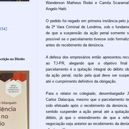
Wanderson Matheus Rodui e Camila Scaramal
Angelo Hatti.
O pedido foi negado em primeira instância pelo j
da 2ª Vara Criminal de Londrina, sob o fundam
61542
de que a suspensão da ação penal somente s
possível se o parcelamento tivesse sido formali
antes do recebimento da denúncia.
A defesa dos empresários então apresentou rec
crição no Direito
ao TJ-PR, alegando que o objetivo final
parcelamento é a quitação integral do débito ob
da ação penal, razão pela qual deve ser susp
até o cumprimento definitivo da obrigação.
Para o relator no colegiado, desembargador 
Carlos Dalacqua, mesmo que o parcelamento t
sido efetuado após o recebimento da denúncia,
sentido suspender a ação penal até a quitaçã
débito, já que o entendimento de que a refe
negociação seja anterior ao recebimento da denú