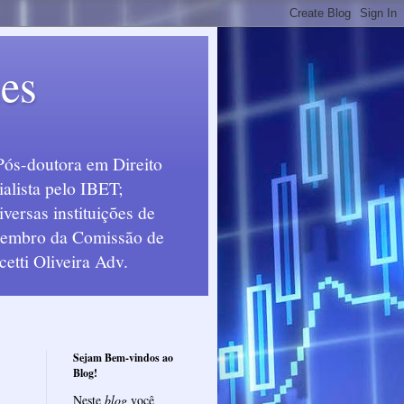
ues
Pós-doutora em Direito
alista pelo IBET;
ersas instituições de
 Membro da Comissão de
etti Oliveira Adv.
Sejam Bem-vindos ao
Blog!
Neste
blog
você