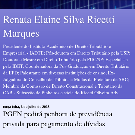
Renata Elaine Silva Ricetti
Marques
Presidente do Instituto Acadêmico de Direito Tributário e
Empresarial - IADTE; Pós-doutora em Direito Tributário pela USP;
Doutora e Mestre em Direito Tributário pela PUC/SP; Especialista
pelo IBET; Coordenadora da Pós-Graduação em Direito Tributário
da EPD; Palestrante em diversas instituições de ensino; Ex-
Julgadora do Conselho de Tributos e Multas da Prefeitura de SBC;
Membro da Comissão de Direito Constitucional e Tributário da
OAB - Subseção de Pinheiros e sócia do Ricetti Oliveira Adv.
terça-feira, 3 de julho de 2018
PGFN pedirá penhora de previdência
privada para pagamento de dívidas