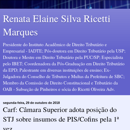
Renata Elaine Silva Ricetti
Marques
Presidente do Instituto Acadêmico de Direito Tributário e
Empresarial - IADTE; Pós-doutora em Direito Tributário pela USP;
Doutora e Mestre em Direito Tributário pela PUC/SP; Especialista
pelo IBET; Coordenadora da Pós-Graduação em Direito Tributário
da EPD; Palestrante em diversas instituições de ensino; Ex-
Julgadora do Conselho de Tributos e Multas da Prefeitura de SBC;
Membro da Comissão de Direito Constitucional e Tributário da
OAB - Subseção de Pinheiros e sócia do Ricetti Oliveira Adv.
segunda-feira, 29 de outubro de 2018
Carf: Câmara Superior adota posição do
STJ sobre insumos de PIS/Cofins pela 1ª
vez