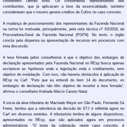
conselheiro Demes Brito. Os conselheiros representantes dos
contribuintes, que já aplicavam a tese da essencialidade, também
consideraram que o insumo geraria créditos de Cofins no caso concreto.
A mudança de posicionamento dos representantes da Fazenda Nacional
na turma foi motivada, principalmente, pela nota técnica nº 63/2018, da
Procuradoria-Geral da Fazenda Nacional (PGFN). No texto, o órgão
conclui pela dispensa na apresentação de recursos em processos com
esta discussão.
A tese firmada pelos conselheiros é que o objetivo dos embargos de
declaração apresentados pela Fazenda Nacional no REsp busca apenas
esclarecer as hipóteses onde a legislação veda o creditamento, sem
objetivo de modulação. Com isso, não haveria obstáculos à aplicação do
REsp no Carf. “Pelo que eu entendi do item 14 do documento, os
embargos de declaração não têm objetivo de reverter a tese firmada”,
afirmou o conselheiro Andrada Márcio Canuto Natal.
A sócia da área tributária do Machado Meyer em São Paulo, Fernanda Sá
Freire, lembra que a relevância da decisão do STJ é refletida agora no
Carf em diversos sentidos. A tributarista lembra de alguns dispositivos,
apresentados no REsp, que são aplicados agora em processos
administrativos. “O teste da subtração, neste caso concreto, é