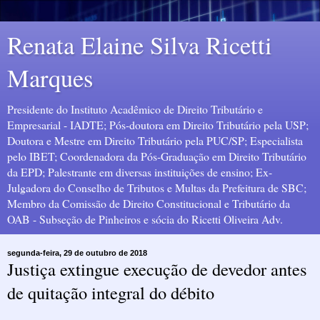
Renata Elaine Silva Ricetti
Marques
Presidente do Instituto Acadêmico de Direito Tributário e
Empresarial - IADTE; Pós-doutora em Direito Tributário pela USP;
Doutora e Mestre em Direito Tributário pela PUC/SP; Especialista
pelo IBET; Coordenadora da Pós-Graduação em Direito Tributário
da EPD; Palestrante em diversas instituições de ensino; Ex-
Julgadora do Conselho de Tributos e Multas da Prefeitura de SBC;
Membro da Comissão de Direito Constitucional e Tributário da
OAB - Subseção de Pinheiros e sócia do Ricetti Oliveira Adv.
segunda-feira, 29 de outubro de 2018
Justiça extingue execução de devedor antes
de quitação integral do débito