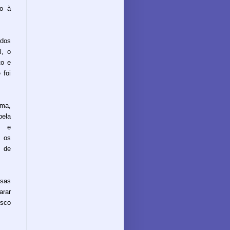
ão à
 dos
l, o
to e
 foi
ma,
pela
s e
 os
 de
sas
arar
isco