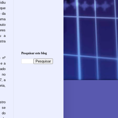
idiu
 que
e da
 uma
buto
ores
ou a
stra
Pesquisar este blog
p nº
 e a
iado
e no
7, a
ria,
stro
o se
 do