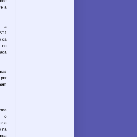
pode
ve a
, a
 STJ
o da
 no
hada
rmas
 por
omam
rma
a o
ar a
o na
enda