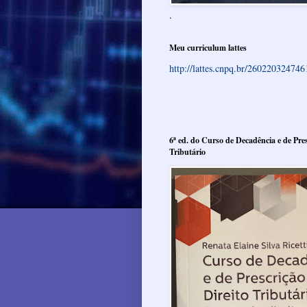
.
Meu curriculum lattes
http://lattes.cnpq.br/26022032474
6ª ed. do Curso de Decadência e de Pres
Tributário