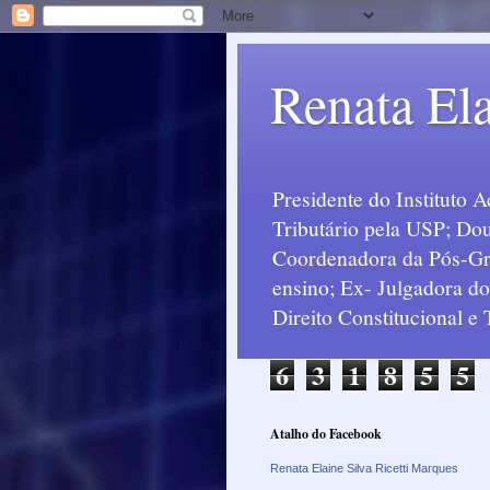
Renata Ela
Presidente do Instituto 
Tributário pela USP; Dou
Coordenadora da Pós-Grad
ensino; Ex- Julgadora d
Direito Constitucional e
6
3
1
8
5
5
Atalho do Facebook
Renata Elaine Silva Ricetti Marques