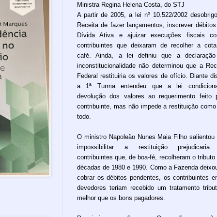
Ministra Regina Helena Costa, do STJ
A partir de 2005, a lei nº 10.522/2002 desobrig
Receita de fazer lançamentos, inscrever débito
Dívida Ativa e ajuizar execuções fiscais co
contribuintes que deixaram de recolher a cot
café. Ainda, a lei definiu que a declaraçã
inconstitucionalidade não determinou que a Rec
Federal restituiria os valores de ofício. Diante di
a 1ª Turma entendeu que a lei condicion
devolução dos valores ao requerimento feito 
contribuinte, mas não impede a restituição com
todo.
O ministro Napoleão Nunes Maia Filho salientou
impossibilitar a restituição prejudicaria
contribuintes que, de boa-fé, recolheram o tributo
décadas de 1980 e 1990. Como a Fazenda deixo
cobrar os débitos pendentes, os contribuintes e
devedores teriam recebido um tratamento tribut
melhor que os bons pagadores.