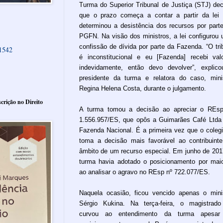
Turma do Superior Tribunal de Justiça (STJ) dec
que o prazo começa a contar a partir da lei
determinou a desistência dos recursos por part
PGFN. Na visão dos ministros, a lei configurou
confissão de dívida por parte da Fazenda. “O tri
61542
é inconstitucional e eu [Fazenda] recebi val
indevidamente, então devo devolver”, explic
presidente da turma e relatora do caso, mini
Regina Helena Costa, durante o julgamento.
crição no Direito
A turma tomou a decisão ao apreciar o REs
1.556.957/ES, que opôs a Guimarães Café Ltda
Fazenda Nacional. É a primeira vez que o coleg
toma a decisão mais favorável ao contribuint
âmbito de um recurso especial. Em junho de 201
turma havia adotado o posicionamento por maio
ao analisar o agravo no REsp nº 722.077/ES.
Naquela ocasião, ficou vencido apenas o mini
Sérgio Kukina. Na terça-feira, o magistrad
curvou ao entendimento da turma apesar