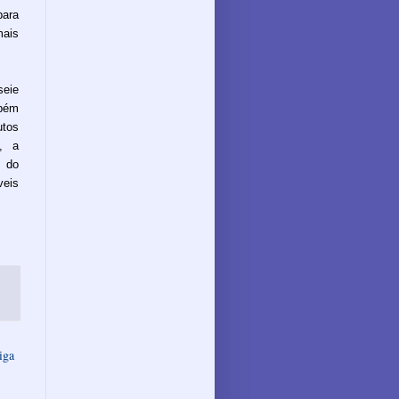
ara
mais
seie
mbém
utos
a, a
 do
eis
iga