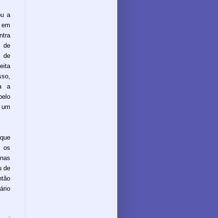
ou a
s em
ntra
a de
o de
eita
sso,
a a
pelo
o um
 que
 os
 nas
u de
ntão
ário