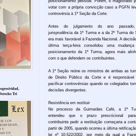
posicionamento pessoal. Porém, o magistrado 
votar com a própria convicção caso a PGFN le
controvérsia à 1ª Seção da Corte.
Antes do julgamento do ano passado
jurisprudência da 1ª Turma e a da 2ª Turma do
era mais favorável à Fazenda Nacional. A decisã
última terça-feira consolidou uma mudança
posicionamento da 1ª Turma, agora mais alin
com o que defendem os contribuintes.
A 1ª Seção reúne os ministros de ambas as tu
de Direito Público da Corte e é responsável
pacificar controvérsias quando os colegiados t
ogresividad,
decisões divergentes.
Derecho Tri
Resistência em restituir
No processo da Guimarães Café, a 1ª Tu
entendeu que o prazo prescricional par
contribuinte pedir a restituição começaria a cont
partir de 2005, quando ocorreu a última retificaçã
lei nº 10.522/2002, por meio da qual a Faz