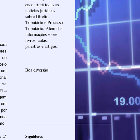
encontrará todas as
notícias jurídicas
sobre Direito
Tributário e Processo
Tributário. Além das
informações sobre
livros, aulas,
para
palestras e artigos.
ores
o do
pelo
Boa diversão!
e um
onal
 se
84 a
agem
u em
 por
nda
mo.
Seguidores
a 1ª