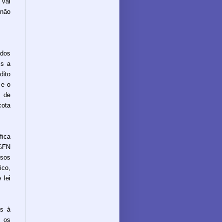
 vai
 não
ados
is a
dito
 e o
o de
cota
fica
GFN
rsos
ico,
 lei
as à
, os