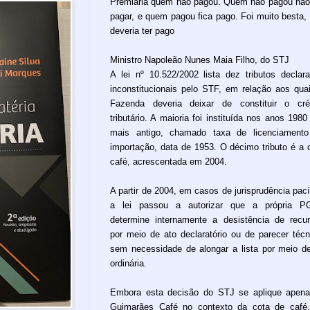
Premiaria quem não pagou. Quem não pagou não
pagar, e quem pagou fica pago. Foi muito besta,
deveria ter pago
Ministro Napoleão Nunes Maia Filho, do STJ
A lei nº 10.522/2002 lista dez tributos declar
inconstitucionais pelo STF, em relação aos qua
Fazenda deveria deixar de constituir o cré
tributário. A maioria foi instituída nos anos 1980
mais antigo, chamado taxa de licenciament
importação, data de 1953. O décimo tributo é a 
café, acrescentada em 2004.
A partir de 2004, em casos de jurisprudência pací
a lei passou a autorizar que a própria P
determine internamente a desistência de recu
por meio de ato declaratório ou de parecer técn
sem necessidade de alongar a lista por meio de
ordinária.
Embora esta decisão do STJ se aplique apen
Guimarães Café no contexto da cota de café