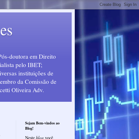
ues
Pós-doutora em Direito
alista pelo IBET;
ersas instituições de
 Membro da Comissão de
etti Oliveira Adv.
Sejam Bem-vindos ao
Blog!
o
Neste
blog
você