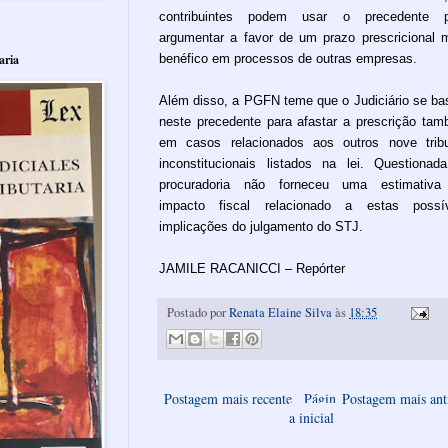
contribuintes podem usar o precedente p
argumentar a favor de um prazo prescricional 
benéfico em processos de outras empresas.
aria
Além disso, a PGFN teme que o Judiciário se ba
neste precedente para afastar a prescrição ta
em casos relacionados aos outros nove trib
inconstitucionais listados na lei. Questionad
procuradoria não forneceu uma estimativa
impacto fiscal relacionado a estas possív
implicações do julgamento do STJ.
JAMILE RACANICCI – Repórter
Postado por
Renata Elaine Silva
às
18:35
Postagem mais recente
Págin
Postagem mais ant
a inicial