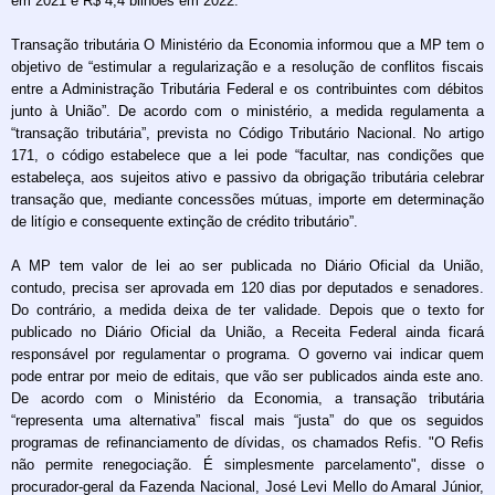
em 2021 e R$ 4,4 bilhões em 2022.
Transação tributária O Ministério da Economia informou que a MP tem o
objetivo de “estimular a regularização e a resolução de conflitos fiscais
entre a Administração Tributária Federal e os contribuintes com débitos
junto à União”. De acordo com o ministério, a medida regulamenta a
“transação tributária”, prevista no Código Tributário Nacional. No artigo
171, o código estabelece que a lei pode “facultar, nas condições que
estabeleça, aos sujeitos ativo e passivo da obrigação tributária celebrar
transação que, mediante concessões mútuas, importe em determinação
de litígio e consequente extinção de crédito tributário”.
A MP tem valor de lei ao ser publicada no Diário Oficial da União,
contudo, precisa ser aprovada em 120 dias por deputados e senadores.
Do contrário, a medida deixa de ter validade. Depois que o texto for
publicado no Diário Oficial da União, a Receita Federal ainda ficará
responsável por regulamentar o programa. O governo vai indicar quem
pode entrar por meio de editais, que vão ser publicados ainda este ano.
De acordo com o Ministério da Economia, a transação tributária
“representa uma alternativa” fiscal mais “justa” do que os seguidos
programas de refinanciamento de dívidas, os chamados Refis. "O Refis
não permite renegociação. É simplesmente parcelamento", disse o
procurador-geral da Fazenda Nacional, José Levi Mello do Amaral Júnior,