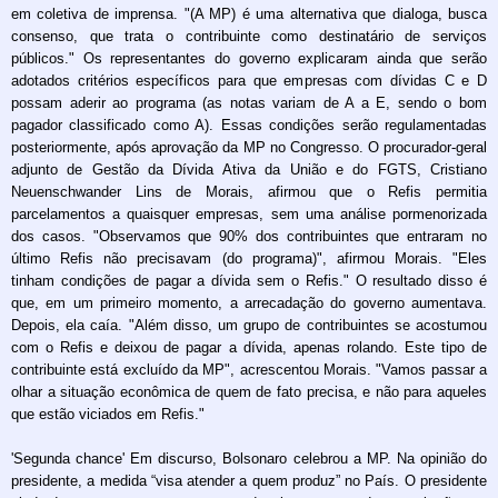
em coletiva de imprensa. "(A MP) é uma alternativa que dialoga, busca
consenso, que trata o contribuinte como destinatário de serviços
públicos." Os representantes do governo explicaram ainda que serão
adotados critérios específicos para que empresas com dívidas C e D
possam aderir ao programa (as notas variam de A a E, sendo o bom
pagador classificado como A). Essas condições serão regulamentadas
posteriormente, após aprovação da MP no Congresso. O procurador-geral
adjunto de Gestão da Dívida Ativa da União e do FGTS, Cristiano
Neuenschwander Lins de Morais, afirmou que o Refis permitia
parcelamentos a quaisquer empresas, sem uma análise pormenorizada
dos casos. "Observamos que 90% dos contribuintes que entraram no
último Refis não precisavam (do programa)", afirmou Morais. "Eles
tinham condições de pagar a dívida sem o Refis." O resultado disso é
que, em um primeiro momento, a arrecadação do governo aumentava.
Depois, ela caía. "Além disso, um grupo de contribuintes se acostumou
com o Refis e deixou de pagar a dívida, apenas rolando. Este tipo de
contribuinte está excluído da MP", acrescentou Morais. "Vamos passar a
olhar a situação econômica de quem de fato precisa, e não para aqueles
que estão viciados em Refis."
'Segunda chance' Em discurso, Bolsonaro celebrou a MP. Na opinião do
presidente, a medida “visa atender a quem produz” no País. O presidente