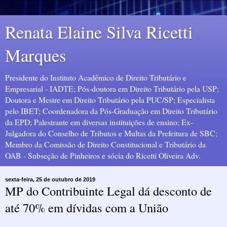
Renata Elaine Silva Ricetti
Marques
Presidente do Instituto Acadêmico de Direito Tributário e
Empresarial - IADTE; Pós-doutora em Direito Tributário pela USP;
Doutora e Mestre em Direito Tributário pela PUC/SP; Especialista
pelo IBET; Coordenadora da Pós-Graduação em Direito Tributário
da EPD; Palestrante em diversas instituições de ensino; Ex-
Julgadora do Conselho de Tributos e Multas da Prefeitura de SBC;
Membro da Comissão de Direito Constitucional e Tributário da
OAB - Subseção de Pinheiros e sócia do Ricetti Oliveira Adv.
sexta-feira, 25 de outubro de 2019
MP do Contribuinte Legal dá desconto de
até 70% em dívidas com a União