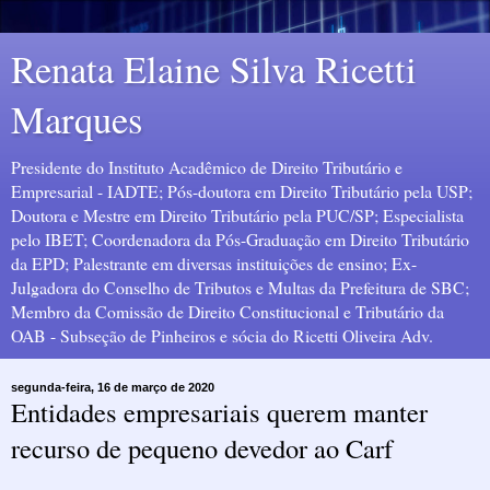
Renata Elaine Silva Ricetti
Marques
Presidente do Instituto Acadêmico de Direito Tributário e
Empresarial - IADTE; Pós-doutora em Direito Tributário pela USP;
Doutora e Mestre em Direito Tributário pela PUC/SP; Especialista
pelo IBET; Coordenadora da Pós-Graduação em Direito Tributário
da EPD; Palestrante em diversas instituições de ensino; Ex-
Julgadora do Conselho de Tributos e Multas da Prefeitura de SBC;
Membro da Comissão de Direito Constitucional e Tributário da
OAB - Subseção de Pinheiros e sócia do Ricetti Oliveira Adv.
segunda-feira, 16 de março de 2020
Entidades empresariais querem manter
recurso de pequeno devedor ao Carf