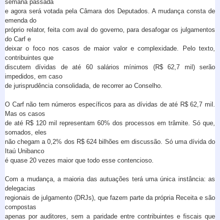
semana passada
e agora será votada pela Câmara dos Deputados. A mudança consta de
emenda do
próprio relator, feita com aval do governo, para desafogar os julgamentos
do Carf e
deixar o foco nos casos de maior valor e complexidade. Pelo texto,
contribuintes que
discutem dívidas de até 60 salários mínimos (R$ 62,7 mil) serão
impedidos, em caso
de jurisprudência consolidada, de recorrer ao Conselho.
O Carf não tem números específicos para as dívidas de até R$ 62,7 mil.
Mas os casos
de até R$ 120 mil representam 60% dos processos em trâmite. Só que,
somados, eles
não chegam a 0,2% dos R$ 624 bilhões em discussão. Só uma dívida do
Itaú Unibanco
é quase 20 vezes maior que todo esse contencioso.
Com a mudança, a maioria das autuações terá uma única instância: as
delegacias
regionais de julgamento (DRJs), que fazem parte da própria Receita e são
compostas
apenas por auditores, sem a paridade entre contribuintes e fiscais que