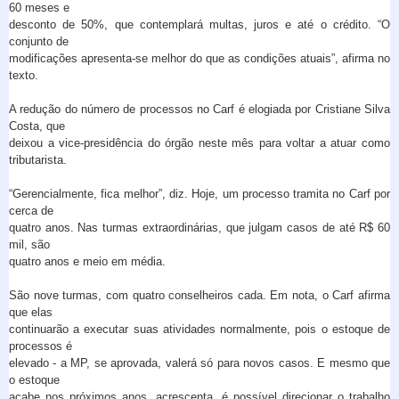
60 meses e
desconto de 50%, que contemplará multas, juros e até o crédito. “O
conjunto de
modificações apresenta-se melhor do que as condições atuais”, afirma no
texto.
A redução do número de processos no Carf é elogiada por Cristiane Silva
Costa, que
deixou a vice-presidência do órgão neste mês para voltar a atuar como
tributarista.
“Gerencialmente, fica melhor”, diz. Hoje, um processo tramita no Carf por
cerca de
quatro anos. Nas turmas extraordinárias, que julgam casos de até R$ 60
mil, são
quatro anos e meio em média.
São nove turmas, com quatro conselheiros cada. Em nota, o Carf afirma
que elas
continuarão a executar suas atividades normalmente, pois o estoque de
processos é
elevado - a MP, se aprovada, valerá só para novos casos. E mesmo que
o estoque
acabe nos próximos anos, acrescenta, é possível direcionar o trabalho