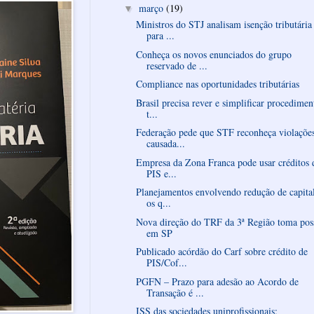
março
(19)
▼
Ministros do STJ analisam isenção tributária
para ...
Conheça os novos enunciados do grupo
reservado de ...
Compliance nas oportunidades tributárias
Brasil precisa rever e simplificar procedimen
t...
Federação pede que STF reconheça violaçõe
causada...
Empresa da Zona Franca pode usar créditos 
PIS e...
Planejamentos envolvendo redução de capita
os q...
Nova direção do TRF da 3ª Região toma pos
em SP
Publicado acórdão do Carf sobre crédito de
PIS/Cof...
PGFN – Prazo para adesão ao Acordo de
Transação é ...
ISS das sociedades uniprofissionais: