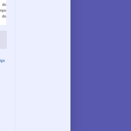
 do
empo
o do
iga