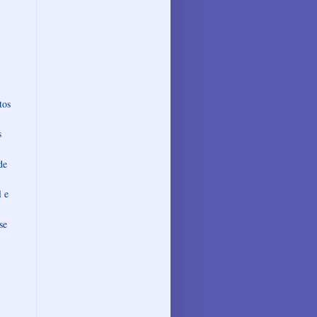
tos
s
de
l e
se