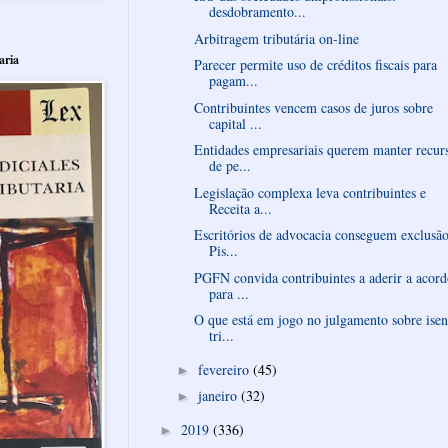
desdobramento...
Arbitragem tributária on-line
aria
Parecer permite uso de créditos fiscais para
pagam...
Contribuintes vencem casos de juros sobre
capital ...
Entidades empresariais querem manter recur
de pe...
Legislação complexa leva contribuintes e
Receita a...
Escritórios de advocacia conseguem exclusã
Pis...
PGFN convida contribuintes a aderir a acor
para ...
O que está em jogo no julgamento sobre ise
tri...
fevereiro
(45)
►
janeiro
(32)
►
2019
(336)
►