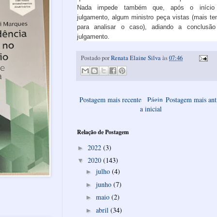
Nada impede também que, após o início
julgamento, algum ministro peça vistas (mais t
para analisar o caso), adiando a conclusã
julgamento.
Postado por
Renata Elaine Silva
às
07:46
Postagem mais recente
Págin
Postagem mais ant
a inicial
Relação de Postagem
2022
(3)
►
2020
(143)
▼
julho
(4)
►
junho
(7)
►
maio
(2)
►
abril
(34)
►