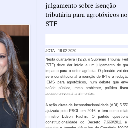
julgamento sobre isenção
tributária para agrotóxicos no
STF
JOTA - 19.02.2020
Nesta quarta-feira (19/2), o Supremo Tribunal Fed
(STF) deve dar início a um julgamento de gr
impacto para o setor agrícola. O plenário vai dec
se é constitucional a isenção de IPI e a reduçã
ICMS para agrotóxicos, num debate que env
saúde pública, meio ambiente, política fisc
acesso universal a alimentos.
A ação direta de inconstitucionalidade (ADI) 5.553
ajuizada pelo PSOL em 2016, e tem como relat
ministro Edson Fachin. O partido question
constitucionalidade do Decreto 7.660/2011 
primeira e terceira cláusulas do Convênio 100/9