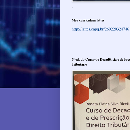
.
Meu curriculum lattes
http://lattes.cnpq.br/26022032474
6ª ed. do Curso de Decadência e de Pres
Tributário