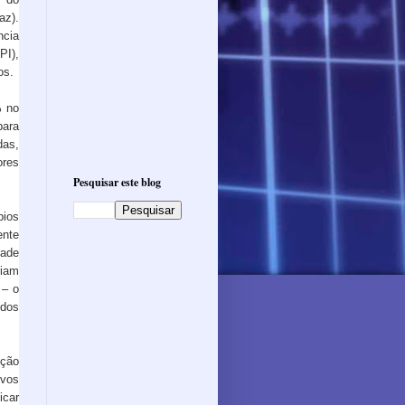
az).
ncia
PI),
os.
% no
ara
das,
ores
Pesquisar este blog
pios
ente
dade
riam
 – o
dos
ição
ivos
icar