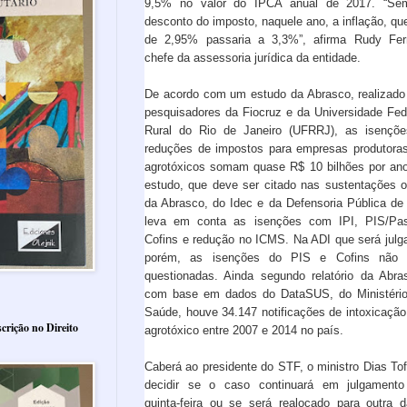
9,5% no valor do IPCA anual de 2017. “Se
desconto do imposto, naquele ano, a inflação, que
de 2,95% passaria a 3,3%”, afirma Rudy Fer
chefe da assessoria jurídica da entidade.
De acordo com um estudo da Abrasco, realizado
pesquisadores da Fiocruz e da Universidade Fed
Rural do Rio de Janeiro (UFRRJ), as isençõ
reduções de impostos para empresas produtora
agrotóxicos somam quase R$ 10 bilhões por an
estudo, que deve ser citado nas sustentações o
da Abrasco, do Idec e da Defensoria Pública de
leva em conta as isenções com IPI, PIS/Pa
Cofins e redução no ICMS. Na ADI que será julg
porém, as isenções do PIS e Cofins não 
questionadas. Ainda segundo relatório da Abra
com base em dados do DataSUS, do Ministéri
Saúde, houve 34.147 notificações de intoxicação
crição no Direito
agrotóxico entre 2007 e 2014 no país.
Caberá ao presidente do STF, o ministro Dias Toff
decidir se o caso continuará em julgament
quinta-feira ou se será realocado para outra d