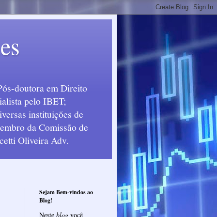
ues
Pós-doutora em Direito
alista pelo IBET;
ersas instituições de
 Membro da Comissão de
etti Oliveira Adv.
Sejam Bem-vindos ao
Blog!
Neste
blog
você