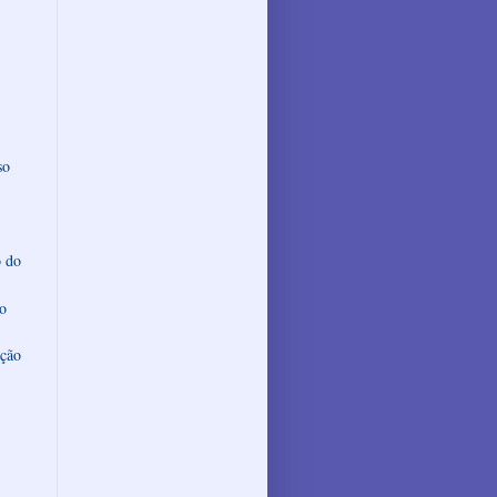
so
o do
do
nção