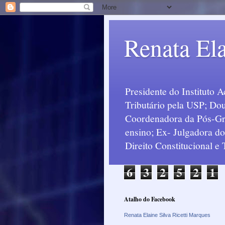
Renata Ela
Presidente do Instituto 
Tributário pela USP; Dou
Coordenadora da Pós-Grad
ensino; Ex- Julgadora d
Direito Constitucional e
6
3
2
5
2
1
Atalho do Facebook
Renata Elaine Silva Ricetti Marques