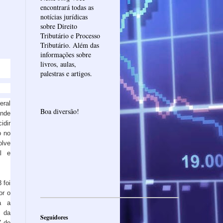
encontrará todas as
notícias jurídicas
sobre Direito
Tributário e Processo
Tributário. Além das
informações sobre
livros, aulas,
palestras e artigos.
eral
Boa diversão!
ande
idir
o no
olve
al e
 foi
or o
a a
e da
Seguidores
7 do