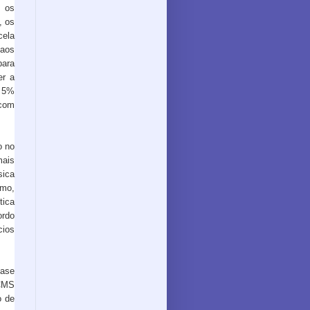
 os
, os
cela
 aos
para
er a
e 5%
 com
o no
mais
sica
mo,
tica
ordo
cios
base
ICMS
o de