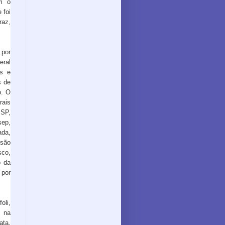
m o
 foi
raz,
 por
eral
es e
s de
o. O
rais
 SP,
sep,
ada,
são
sco,
o da
 por
oli,
o na
ata.