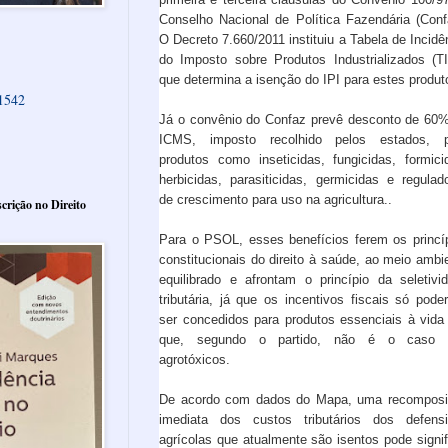
Conselho Nacional de Política Fazendária (Conf
O Decreto 7.660/2011 instituiu a Tabela de Incidê
do Imposto sobre Produtos Industrializados (TI
que determina a isenção do IPI para estes produt
61542
Já o convênio do Confaz prevê desconto de 60
ICMS, imposto recolhido pelos estados, p
produtos como inseticidas, fungicidas, formici
herbicidas, parasiticidas, germicidas e regulad
de crescimento para uso na agricultura..
crição no Direito
Para o PSOL, esses benefícios ferem os princí
constitucionais do direito à saúde, ao meio ambi
equilibrado e afrontam o princípio da seletivi
tributária, já que os incentivos fiscais só pode
ser concedidos para produtos essenciais à vida
que, segundo o partido, não é o caso 
agrotóxicos.
De acordo com dados do Mapa, uma recompos
imediata dos custos tributários dos defens
agrícolas que atualmente são isentos pode signif