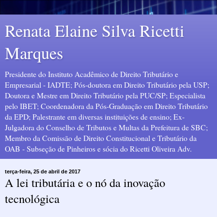
Renata Elaine Silva Ricetti
Marques
Presidente do Instituto Acadêmico de Direito Tributário e
Empresarial - IADTE; Pós-doutora em Direito Tributário pela USP;
Doutora e Mestre em Direito Tributário pela PUC/SP; Especialista
pelo IBET; Coordenadora da Pós-Graduação em Direito Tributário
da EPD; Palestrante em diversas instituições de ensino; Ex-
Julgadora do Conselho de Tributos e Multas da Prefeitura de SBC;
Membro da Comissão de Direito Constitucional e Tributário da
OAB - Subseção de Pinheiros e sócia do Ricetti Oliveira Adv.
terça-feira, 25 de abril de 2017
A lei tributária e o nó da inovação
tecnológica