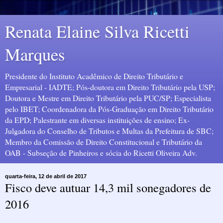
Renata Elaine Silva Ricetti
Marques
Presidente do Instituto Acadêmico de Direito Tributário e
Empresarial - IADTE; Pós-doutora em Direito Tributário pela USP;
Doutora e Mestre em Direito Tributário pela PUC/SP; Especialista
pelo IBET; Coordenadora da Pós-Graduação em Direito Tributário
da EPD; Palestrante em diversas instituições de ensino; Ex-
Julgadora do Conselho de Tributos e Multas da Prefeitura de SBC;
Membro da Comissão de Direito Constitucional e Tributário da
OAB - Subseção de Pinheiros e sócia do Ricetti Oliveira Adv.
quarta-feira, 12 de abril de 2017
Fisco deve autuar 14,3 mil sonegadores de
2016