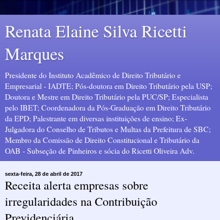
Renata Elaine Silva Ricetti
Marques
Presidente do Instituto Acadêmico de Direito Tributário e
Empresarial - IADTE; Pós-doutora em Direito Tributário pela USP;
Doutora e Mestre em Direito Tributário pela PUC/SP; Especialista
pelo IBET; Coordenadora da Pós-Graduação em Direito Tributário
da EPD; Palestrante em diversas instituições de ensino; Ex-
Julgadora do Conselho de Tributos e Multas da Prefeitura de SBC;
Membro da Comissão de Direito Constitucional e Tributário da
OAB - Subseção de Pinheiros e sócia do Ricetti Oliveira Adv.
sexta-feira, 28 de abril de 2017
Receita alerta empresas sobre
irregularidades na Contribuição
Previdenciária