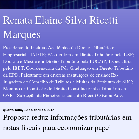
Renata Elaine Silva Ricetti
Marques
Presidente do Instituto Acadêmico de Direito Tributário e
Empresarial - IADTE; Pós-doutora em Direito Tributário pela USP;
Doutora e Mestre em Direito Tributário pela PUC/SP; Especialista
pelo IBET; Coordenadora da Pós-Graduação em Direito Tributário
da EPD; Palestrante em diversas instituições de ensino; Ex-
Julgadora do Conselho de Tributos e Multas da Prefeitura de SBC;
Membro da Comissão de Direito Constitucional e Tributário da
OAB - Subseção de Pinheiros e sócia do Ricetti Oliveira Adv.
quarta-feira, 12 de abril de 2017
Proposta reduz informações tributárias em
notas fiscais para economizar papel