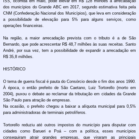
ISS, ocorrida em maio, pode elevar em R$ 128 milhões a arrecadação
dos municípios do Grande ABC em 2017, segundo estimativa feita pela
CNM (Confederação Nacional dos Municípios), que leva em consideração
a possibilidade de elevação para 5% para alguns serviços, como
operações financeiras.
Na região, a maior arrecadação prevista com o tributo é a de São
Bernardo, que pode acrescentar R$ 48,7 milhões às suas receitas. Santo
André, por sua vez, tem a possibilidade de expandir a arrecadação em
R$ 35,8 milhões.
HISTÓRICO
O tema de guerra fiscal é pauta do Consórcio desde o fim dos anos 1990.
À época, o então prefeito de São Caetano, Luiz Tortorello (morto em
2004), puxou o debate ao reclamar da tributação em cidades da Grande
São Paulo para atração de empresas.
Na ocasião, o prefeito chegou a baixar a alíquota municipal para 0,5%
para administradoras de terminais petrolíferos.
Tortorello reduziu até outros impostos do município para disputar com
cidades como Barueri e Poá – com a política, esses municípios
conseguiram atrair grandes empresas, que viraram as principais