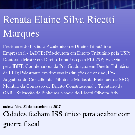
Renata Elaine Silva Ricetti
Marques
Presidente do Instituto Acadêmico de Direito Tributário e
Empresarial - IADTE; Pós-doutora em Direito Tributário pela USP;
Doutora e Mestre em Direito Tributário pela PUC/SP; Especialista
pelo IBET; Coordenadora da Pós-Graduação em Direito Tributário
da EPD; Palestrante em diversas instituições de ensino; Ex-
Julgadora do Conselho de Tributos e Multas da Prefeitura de SBC;
Membro da Comissão de Direito Constitucional e Tributário da
OAB - Subseção de Pinheiros e sócia do Ricetti Oliveira Adv.
quinta-feira, 21 de setembro de 2017
Cidades fecham ISS único para acabar com
guerra fiscal