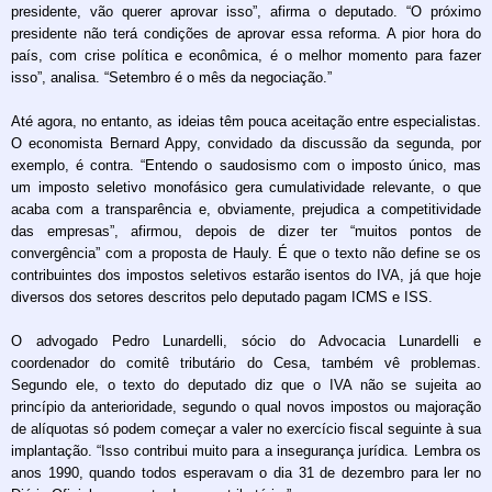
presidente, vão querer aprovar isso”, afirma o deputado. “O próximo
presidente não terá condições de aprovar essa reforma. A pior hora do
país, com crise política e econômica, é o melhor momento para fazer
isso”, analisa. “Setembro é o mês da negociação.”
Até agora, no entanto, as ideias têm pouca aceitação entre especialistas.
O economista Bernard Appy, convidado da discussão da segunda, por
exemplo, é contra. “Entendo o saudosismo com o imposto único, mas
um imposto seletivo monofásico gera cumulatividade relevante, o que
acaba com a transparência e, obviamente, prejudica a competitividade
das empresas”, afirmou, depois de dizer ter “muitos pontos de
convergência” com a proposta de Hauly. É que o texto não define se os
contribuintes dos impostos seletivos estarão isentos do IVA, já que hoje
diversos dos setores descritos pelo deputado pagam ICMS e ISS.
O advogado Pedro Lunardelli, sócio do Advocacia Lunardelli e
coordenador do comitê tributário do Cesa, também vê problemas.
Segundo ele, o texto do deputado diz que o IVA não se sujeita ao
princípio da anterioridade, segundo o qual novos impostos ou majoração
de alíquotas só podem começar a valer no exercício fiscal seguinte à sua
implantação. “Isso contribui muito para a insegurança jurídica. Lembra os
anos 1990, quando todos esperavam o dia 31 de dezembro para ler no