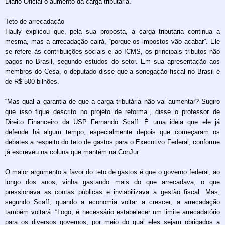
Diário Oficial o aumento da carga tributária.”
Teto de arrecadação
Hauly explicou que, pela sua proposta, a carga tributária continua a
mesma, mas a arrecadação cairá, “porque os impostos vão acabar”. Ele
se refere às contribuições sociais e ao ICMS, os principais tributos não
pagos no Brasil, segundo estudos do setor. Em sua apresentação aos
membros do Cesa, o deputado disse que a sonegação fiscal no Brasil é
de R$ 500 bilhões.
“Mas qual a garantia de que a carga tributária não vai aumentar? Sugiro
que isso fique descrito no projeto de reforma”, disse o professor de
Direito Financeiro da USP Fernando Scaff. É uma ideia que ele já
defende há algum tempo, especialmente depois que começaram os
debates a respeito do teto de gastos para o Executivo Federal, conforme
já escreveu na coluna que mantém na ConJur.
O maior argumento a favor do teto de gastos é que o governo federal, ao
longo dos anos, vinha gastando mais do que arrecadava, o que
pressionava as contas públicas e inviabilizava a gestão fiscal. Mas,
segundo Scaff, quando a economia voltar a crescer, a arrecadação
também voltará. “Logo, é necessário estabelecer um limite arrecadatório
para os diversos governos, por meio do qual eles sejam obrigados a