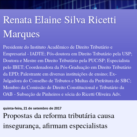
Renata Elaine Silva Ricetti
Marques
Presidente do Instituto Acadêmico de Direito Tributário e
Empresarial - IADTE; Pós-doutora em Direito Tributário pela USP;
Doutora e Mestre em Direito Tributário pela PUC/SP; Especialista
pelo IBET; Coordenadora da Pós-Graduação em Direito Tributário
da EPD; Palestrante em diversas instituições de ensino; Ex-
Julgadora do Conselho de Tributos e Multas da Prefeitura de SBC;
Membro da Comissão de Direito Constitucional e Tributário da
OAB - Subseção de Pinheiros e sócia do Ricetti Oliveira Adv.
quinta-feira, 21 de setembro de 2017
Propostas da reforma tributária causa
insegurança, afirmam especialistas