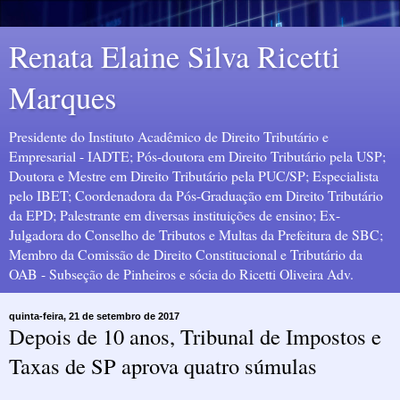
Renata Elaine Silva Ricetti
Marques
Presidente do Instituto Acadêmico de Direito Tributário e
Empresarial - IADTE; Pós-doutora em Direito Tributário pela USP;
Doutora e Mestre em Direito Tributário pela PUC/SP; Especialista
pelo IBET; Coordenadora da Pós-Graduação em Direito Tributário
da EPD; Palestrante em diversas instituições de ensino; Ex-
Julgadora do Conselho de Tributos e Multas da Prefeitura de SBC;
Membro da Comissão de Direito Constitucional e Tributário da
OAB - Subseção de Pinheiros e sócia do Ricetti Oliveira Adv.
quinta-feira, 21 de setembro de 2017
Depois de 10 anos, Tribunal de Impostos e
Taxas de SP aprova quatro súmulas