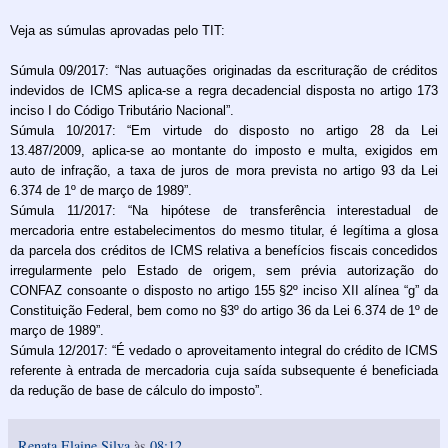
Veja as súmulas aprovadas pelo TIT:
Súmula 09/2017: “Nas autuações originadas da escrituração de créditos
indevidos de ICMS aplica-se a regra decadencial disposta no artigo 173
inciso I do Código Tributário Nacional”.
Súmula 10/2017: “Em virtude do disposto no artigo 28 da Lei
13.487/2009, aplica-se ao montante do imposto e multa, exigidos em
auto de infração, a taxa de juros de mora prevista no artigo 93 da Lei
6.374 de 1º de março de 1989”.
Súmula 11/2017: “Na hipótese de transferência interestadual de
mercadoria entre estabelecimentos do mesmo titular, é legítima a glosa
da parcela dos créditos de ICMS relativa a benefícios fiscais concedidos
irregularmente pelo Estado de origem, sem prévia autorização do
CONFAZ consoante o disposto no artigo 155 §2º inciso XII alínea “g” da
Constituição Federal, bem como no §3º do artigo 36 da Lei 6.374 de 1º de
março de 1989”.
Súmula 12/2017: “É vedado o aproveitamento integral do crédito de ICMS
referente à entrada de mercadoria cuja saída subsequente é beneficiada
da redução de base de cálculo do imposto”.
Renata Elaine Silva
às
08:12