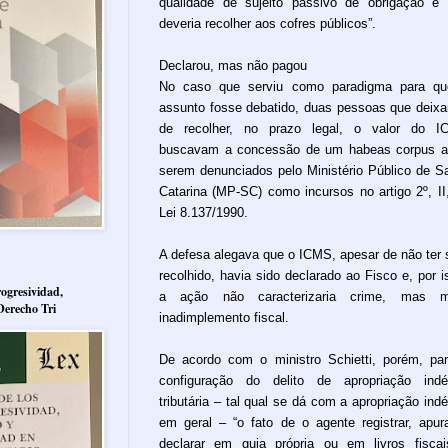
qualidade de sujeito passivo de obrigação e
deveria recolher aos cofres públicos”.
Declarou, mas não pagou
No caso que serviu como paradigma para qu
assunto fosse debatido, duas pessoas que deix
de recolher, no prazo legal, o valor do I
buscavam a concessão de um habeas corpus 
serem denunciados pelo Ministério Público de S
Catarina (MP-SC) como incursos no artigo 2º, II
Lei 8.137/1990.
A defesa alegava que o ICMS, apesar de não ter 
recolhido, havia sido declarado ao Fisco e, por i
ogresividad,
a ação não caracterizaria crime, mas m
Derecho Tri
inadimplemento fiscal.
De acordo com o ministro Schietti, porém, pa
configuração do delito de apropriação indé
tributária – tal qual se dá com a apropriação indé
em geral – “o fato de o agente registrar, apur
declarar em guia própria ou em livros fisca