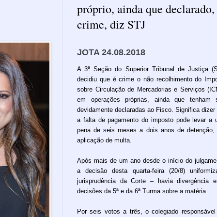
próprio, ainda que declarado,
crime, diz STJ
JOTA 24.08.2018
A 3ª Seção do Superior Tribunal de Justiça (
decidiu que é crime o não recolhimento do Imp
sobre Circulação de Mercadorias e Serviços (I
em operações próprias, ainda que tenham s
devidamente declaradas ao Fisco. Significa dizer
a falta de pagamento do imposto pode levar a
pena de seis meses a dois anos de detenção,
aplicação de multa.
Após mais de um ano desde o início do julgame
a decisão desta quarta-feira (20/8) uniformi
jurisprudência da Corte – havia divergência e
decisões da 5ª e da 6ª Turma sobre a matéria
Por seis votos a três, o colegiado responsável