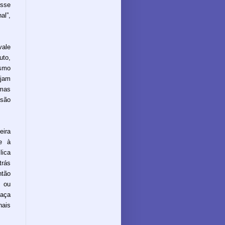
sse
al”,
vale
to,
esmo
ejam
 mas
nsão
eira
te à
lica
trás
ntão
, ou
eaça
nais