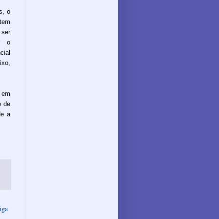
s, o
 tem
ser
r o
cial
ixo,
a em
o de
de a
iga