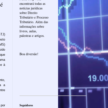
 é
encontrará todas as
notícias jurídicas
sobre Direito
Tributário e Processo
Tributário. Além das
informações sobre
livros, aulas,
STJ)
palestras e artigos.
osto
CMS)
ido
Boa diversão!
 que
 uma
 e à
nto,
za a
ntre
Seguidores
 por