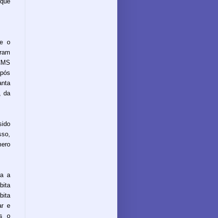
 que
e o
aram
CMS
após
anta
, da
sido
sso,
ero
ra a
bita
bita
ar e
is o