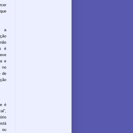
rcer
 que
l a
ção
 não
s é
reve
ca e
u no
o de
ução
ue é
al”,
ório
stá
e ou