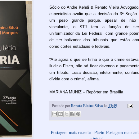
Sócio do Andre Kehdi & Renato Vieira Advogado
especialista avalia que a decisão da 3ª Seção
um peso grande porque, apesar de não 
vinculante, o STJ tem a função de se
uniformizador da Lei Federal, com grande poten
de ser balizador dos tribunais que estão aba
como cortes estaduais e federais.
“Até agora o que se tinha é que o crime estav
iludir o Fisco, não só ficar devendo o pagament
um tributo. Essa decisão, infelizmente, confun
dívida com o crime”, afirma.
MARIANA MUNIZ – Repórter em Brasília
Postado por
Renata Elaine Silva
às
13:49
Postagem mais recente
Págin
Postagem mais ant
a inicial