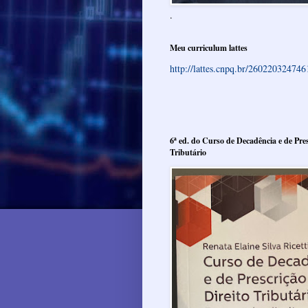
.
Meu curriculum lattes
http://lattes.cnpq.br/26022032474
6ª ed. do Curso de Decadência e de Pres
Tributário