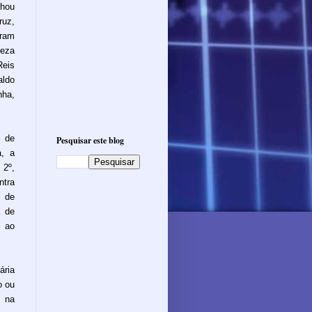
nhou
ruz,
aram
reza
eis
aldo
nha,
e de
Pesquisar este blog
a, a
 2º,
ntra
a de
a de
 ao
ária
o ou
, na