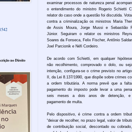
examinar processos de natureza penal acompa
o entendimento do ministro Rogerio Schietti C
relator do caso onde a questão foi discutida. Vot
contra a criminalização os ministros Maria The
de Assis Moura, Jorge Mussi e Sebastião R
61542
Júnior. Seguiram o relator os ministros Reyn
Soares da Fonseca, Felix Fischer, Antônio Salda
Joel Parcionik e Néfi Cordeiro.
De acordo com Schietti, em qualquer hipótes
crição no Direito
não recolhimento, comprovado o dolo, ou sej
intenção, configura-se o crime previsto no artigo
II, da Lei 8.137/1990, que dispõe sobre crimes co
a ordem tributária. A norma prevê que a falt
pagamento do imposto pode levar a uma pen
seis meses a dois anos de detenção, e
pagamento de multa.
Pelo dispositivo, é crime contra a ordem tribut
“deixar de recolher, no prazo legal, valor de tribut
de contribuição social, descontado ou cobrado