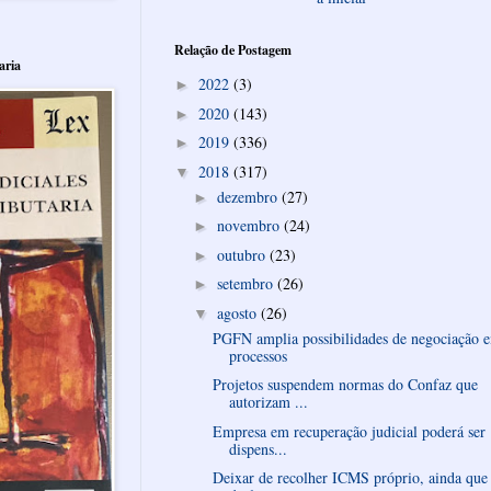
Relação de Postagem
aria
2022
(3)
►
2020
(143)
►
2019
(336)
►
2018
(317)
▼
dezembro
(27)
►
novembro
(24)
►
outubro
(23)
►
setembro
(26)
►
agosto
(26)
▼
PGFN amplia possibilidades de negociação 
processos
Projetos suspendem normas do Confaz que
autorizam ...
Empresa em recuperação judicial poderá ser
dispens...
Deixar de recolher ICMS próprio, ainda que