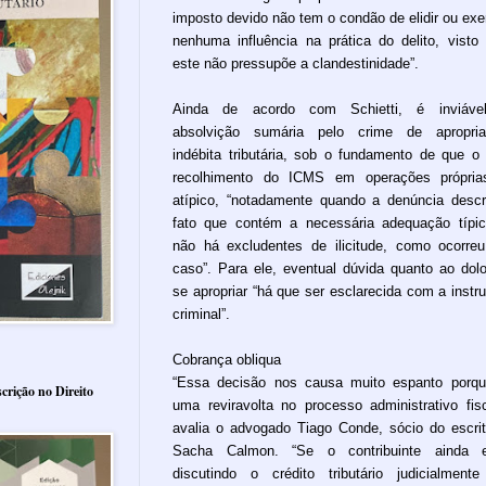
imposto devido não tem o condão de elidir ou exe
nenhuma influência na prática do delito, visto
este não pressupõe a clandestinidade”.
Ainda de acordo com Schietti, é inviáve
absolvição sumária pelo crime de apropria
indébita tributária, sob o fundamento de que o
recolhimento do ICMS em operações própria
atípico, “notadamente quando a denúncia desc
fato que contém a necessária adequação típi
não há excludentes de ilicitude, como ocorre
caso”. Para ele, eventual dúvida quanto ao dol
se apropriar “há que ser esclarecida com a instr
criminal”.
Cobrança obliqua
“Essa decisão nos causa muito espanto porq
crição no Direito
uma reviravolta no processo administrativo fisc
avalia o advogado Tiago Conde, sócio do escrit
Sacha Calmon. “Se o contribuinte ainda e
discutindo o crédito tributário judicialment