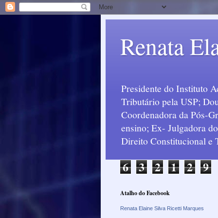
Renata Ela
Presidente do Instituto 
Tributário pela USP; Dou
Coordenadora da Pós-Grad
ensino; Ex- Julgadora d
Direito Constitucional e
6
3
2
1
2
9
Atalho do Facebook
Renata Elaine Silva Ricetti Marques