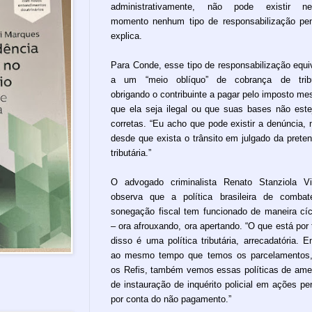
administrativamente, não pode existir ne
momento nenhum tipo de responsabilização pen
explica.
Para Conde, esse tipo de responsabilização equi
a um “meio oblíquo” de cobrança de tribu
obrigando o contribuinte a pagar pelo imposto m
que ela seja ilegal ou que suas bases não est
corretas. “Eu acho que pode existir a denúncia,
desde que exista o trânsito em julgado da prete
tributária.”
O advogado criminalista Renato Stanziola Vi
observa que a política brasileira de comba
sonegação fiscal tem funcionado de maneira cíc
– ora afrouxando, ora apertando. “O que está por 
disso é uma política tributária, arrecadatória. E
ao mesmo tempo que temos os parcelamentos
os Refis, também vemos essas políticas de am
de instauração de inquérito policial em ações pe
por conta do não pagamento.”