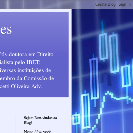
ues
Pós-doutora em Direito
alista pelo IBET;
ersas instituições de
 Membro da Comissão de
etti Oliveira Adv.
Sejam Bem-vindos ao
Blog!
Neste
blog
você