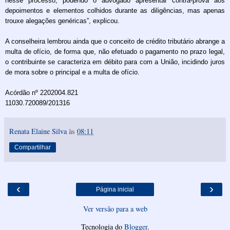
nesse processo, podendo o advogado apresentar contra­-prova aos
depoimentos e elementos colhidos durante as diligências, mas apenas
trouxe alegações genéricas”, explicou.
A conselheira lembrou ainda que o conceito de crédito tributário abrange a
multa de ofício, de forma que, não efetuado o pagamento no prazo legal,
o contribuinte se caracteriza em débito para com a União, incidindo juros
de mora sobre o principal e a multa de ofício.
Acórdão nº 2202­004.821
11030.720089/2013­16
Renata Elaine Silva
às
08:11
Compartilhar
‹
›
Página inicial
Ver versão para a web
Tecnologia do
Blogger
.