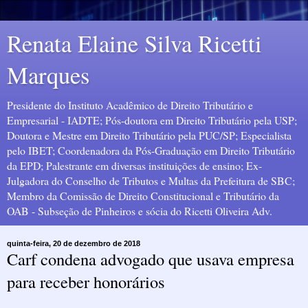
Renata Elaine Silva Ricetti
Marques
Presidente do Instituto Acadêmico de Direito Tributário e
Empresarial - IADTE; Pós-doutora em Direito Tributário pela USP;
Doutora e Mestre em Direito Tributário pela PUC/SP; Especialista
pelo IBET; Coordenadora da Pós-Graduação em Direito Tributário
da EPD; Palestrante em diversas instituições de ensino; Ex-
Julgadora do Conselho de Tributos e Multas da Prefeitura de SBC;
Membro da Comissão de Direito Constitucional e Tributário da
OAB - Subseção de Pinheiros e sócia do Ricetti Oliveira Adv.
quinta-feira, 20 de dezembro de 2018
Carf condena advogado que usava empresa
para receber honorários