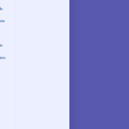
de
 em
do
ário