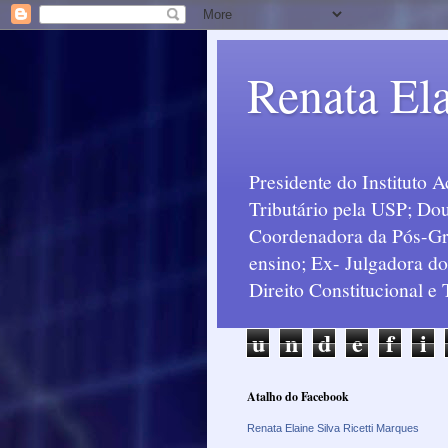
Renata Ela
Presidente do Instituto 
Tributário pela USP; Dou
Coordenadora da Pós-Grad
ensino; Ex- Julgadora d
Direito Constitucional e
u
n
d
e
f
i
Atalho do Facebook
Renata Elaine Silva Ricetti Marques