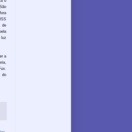
tá o
 São
fora
 ISS
a de
pela
 luz
er a
ria,
Fux.
 do
iga