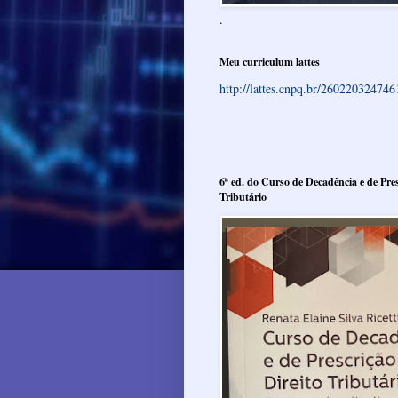
.
Meu curriculum lattes
http://lattes.cnpq.br/26022032474
6ª ed. do Curso de Decadência e de Pres
Tributário