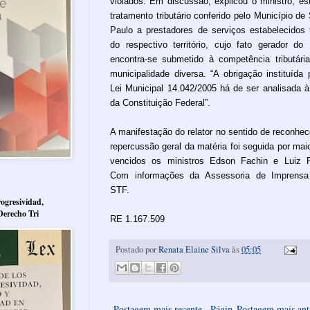
violados. Em discussão, explicou o ministro, es
tratamento tributário conferido pelo Município de
Paulo a prestadores de serviços estabelecidos 
do respectivo território, cujo fato gerador do
encontra-se submetido à competência tributári
municipalidade diversa. “A obrigação instituída 
Lei Municipal 14.042/2005 há de ser analisada à
da Constituição Federal”.
A manifestação do relator no sentido de reconhec
repercussão geral da matéria foi seguida por maio
vencidos os ministros Edson Fachin e Luiz 
Com informações da Assessoria de Imprensa
STF.
ogresividad,
Derecho Tri
RE 1.167.509
Postado por
Renata Elaine Silva
às
05:05
Postagem mais recente
Págin
Postagem mais ant