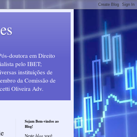
ues
Pós-doutora em Direito
alista pelo IBET;
ersas instituições de
 Membro da Comissão de
etti Oliveira Adv.
Sejam Bem-vindos ao
Blog!
de
Neste
blog
você