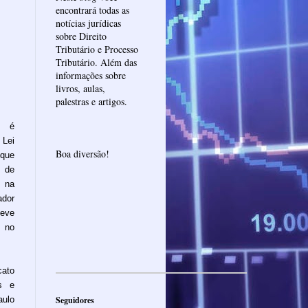
encontrará todas as
notícias jurídicas
sobre Direito
Tributário e Processo
Tributário. Além das
informações sobre
livros, aulas,
palestras e artigos.
e é
Lei
Boa diversão!
que
 de
 na
ador
eve
o no
cato
s e
aulo
Seguidores