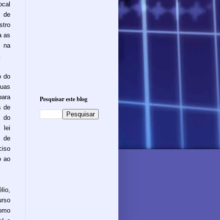
ocal
 de
stro
a as
 na
.
o do
duas
ara
Pesquisar este blog
s de
 do
lei
s de
ciso
o ao
lio,
urso
omo