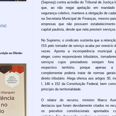
(Seprosp) contra acórdão do Tribunal de Justiça l
que, ao não negar apelação em mandado
segurança coletivo, manteve a obrigação de cada
na Secretaria Municipal de Finanças, mesmo par
empresas que não possuem estabelecimento
61542
capital paulista, desde que nela prestem serviços
No Supremo, o sindicato sustenta que a retençã
ISS pelo tomador de serviço acaba por onerá-lo 
vezes. Aponta a incompetência municipal p
crição no Direito
eleger, como responsáveis tributários, tomadore
serviços cujos prestadores estejam fora
respectivo território, porque apenas a 
complementar poderia tratar de normas gerai
direito tributário. Alega ofensa aos artigos 30, in
I, 146 e 152 da Constituição Federal, bem com
princípio da territorialidade.
O relator do recurso, ministro Marco Auré
destacou que foram devidamente citados no rec
os preceitos constitucionais apontados c