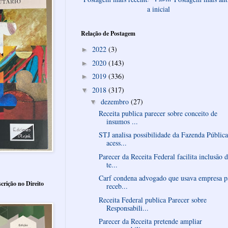
a inicial
Relação de Postagem
2022
(3)
►
2020
(143)
►
2019
(336)
►
2018
(317)
▼
dezembro
(27)
▼
Receita publica parecer sobre conceito de
insumos ...
STJ analisa possibilidade da Fazenda Pública
acess...
Parecer da Receita Federal facilita inclusão 
te...
Carf condena advogado que usava empresa p
crição no Direito
receb...
Receita Federal publica Parecer sobre
Responsabili...
Parecer da Receita pretende ampliar