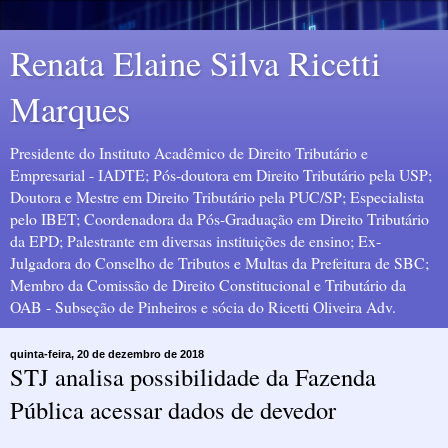
Renata Elaine Silva Ricetti
Marques
Presidente do Instituto Acadêmico de Direito Tributário e
Empresarial - IADTE; Pós-doutora em Direito Tributário pela USP;
Doutora e Mestre em Direito Tributário pela PUC/SP; Especialista
pelo IBET; Coordenadora da Pós-Graduação em Direito Tributário
da EPD; Palestrante em diversas instituições de ensino; Ex-
Julgadora do Conselho de Tributos e Multas da Prefeitura de SBC;
Membro da Comissão de Direito Constitucional e Tributário da
OAB - Subseção de Pinheiros e sócia do Ricetti Oliveira Adv.
quinta-feira, 20 de dezembro de 2018
STJ analisa possibilidade da Fazenda
Pública acessar dados de devedor