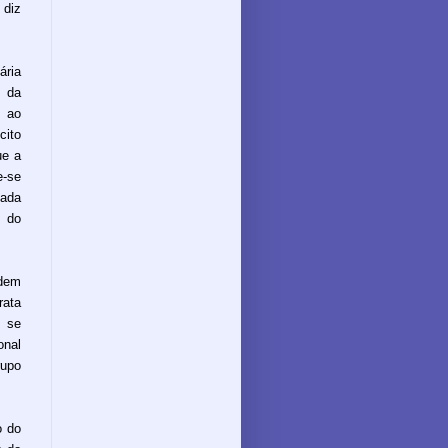
 diz
ária
m da
a ao
cito
ue a
e-se
zada
 do
odem
rata
e se
onal
rupo
o do