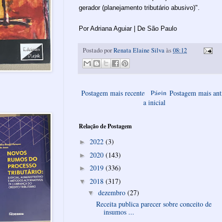
gerador (planejamento tributário abusivo)".
Por Adriana Aguiar | De São Paulo
Postado por
Renata Elaine Silva
às
08:12
Postagem mais recente
Págin
Postagem mais ant
a inicial
Relação de Postagem
2022
(3)
►
2020
(143)
►
2019
(336)
►
2018
(317)
▼
dezembro
(27)
▼
Receita publica parecer sobre conceito de
insumos ...