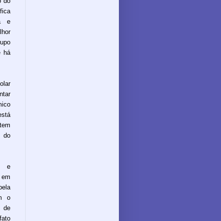
o do
fica
a e
lhor
upo
e há
olar
tar
mico
está
 tem
a do
o e
E em
pela
om o
o de
fato