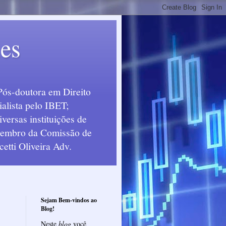
ues
Pós-doutora em Direito
alista pelo IBET;
ersas instituições de
 Membro da Comissão de
etti Oliveira Adv.
Sejam Bem-vindos ao
Blog!
Neste
blog
você