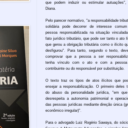
que podem induzir ou estimular autuações",
Diana.
Pelo parecer normativo, "a responsabilidade tribut
solidária pode decorrer de interesse comu
pessoa responsabilizada na situação vinculad
fato jurídico tributário, que pode ser tanto o ato lí
que gerou a obrigação tributária como o ilícito q
desfigurou". Para tanto, segundo o texto, dev
comprovar que a pessoa a ser responsabili
tenha vínculo com o ato e com a pessoa
contribuinte ou do responsável por substituição.
O texto traz os tipos de atos ilícitos que p
ensejar a responsabilização. O primeiro deles t
do abuso da personalidade jurídica, "em qu
desrespeita a autonomia patrimonial e operaci
das pessoas jurídicas mediante direção única (g
econômico irregular)".
Para o advogado Luiz Rogério Sawaya, do sóci