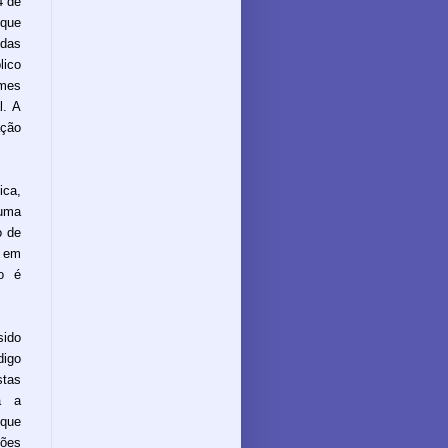
4 de
 que
das
lico
mes
l. A
ação
ica,
 uma
o de
e em
mo é
ido
digo
stas
a a
 que
sões