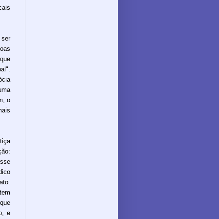
cais
 ser
soas
que
al".
ócia
 uma
m, o
ais
tiça
ção:
sse
dico
ato.
stem
 que
o, e