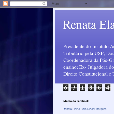
Renata Ela
Presidente do Instituto 
Tributário pela USP; Dou
Coordenadora da Pós-Grad
ensino; Ex- Julgadora d
Direito Constitucional e
6
3
1
8
6
4
Atalho do Facebook
Renata Elaine Silva Ricetti Marques