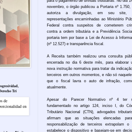
para o pagamento de dívidas tributárias. No dia 1
novembro, o órgão publicou a Portaria nº 1.750,
autoriza a divulgação, em seu site, 
representações encaminhadas ao Ministério Púb
Federal contra suspeitos de cometerem cri
contra a ordem tributária e a Previdência Socia
portaria tem por base a Lei de Acesso à Inform
(nº 12.527) e transparência fiscal.
A Receita também realizou uma consulta públ
encerrada no dia 6 deste mês, para elaborar
nova instrução normativa para tratar da indicaçã
terceiros em outros momentos, e não só naquel
que o fiscal lavra o auto de infração, co
ogresividad,
atualmente.
Derecho Tri
Apesar do Parecer Normativo nº 4 ter s
fundamentado no artigo 124, inciso I, do Có
Tributário Nacional (CTN), advogados tributari
afirmam que as situações elencadas par
responsabilização de terceiros extrapolam o
estabelece o dispositivo e baseiam-se em deci