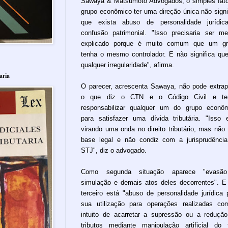
Sawaya & Matsumoto Advogados, o simples fat
grupo econômico ter uma direção única não signi
que exista abuso de personalidade jurídic
confusão patrimonial. "Isso precisaria ser me
explicado porque é muito comum que um gr
tenha o mesmo controlador. E não significa qu
qualquer irregularidade", afirma.
aria
O parecer, acrescenta Sawaya, não pode extrap
o que diz o CTN e o Código Civil e ten
responsabilizar qualquer um do grupo econô
para satisfazer uma dívida tributária. "Isso 
virando uma onda no direito tributário, mas não
base legal e não condiz com a jurisprudênci
STJ", diz o advogado.
Como segunda situação aparece "evasã
simulação e demais atos deles decorrentes". 
terceiro está "abuso de personalidade jurídica 
sua utilização para operações realizadas c
intuito de acarretar a supressão ou a reduçã
tributos mediante manipulação artificial do 