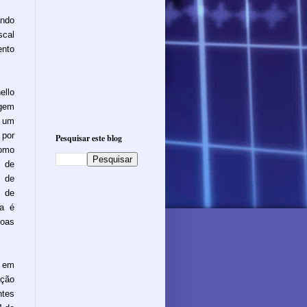
ando
scal
ento
ello
rgem
 um
 por
Pesquisar este blog
omo
 de
s de
o de
ia é
oas
, em
ação
ntes