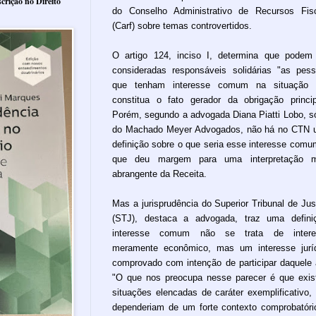
crição no Direito
do Conselho Administrativo de Recursos Fis
(Carf) sobre temas controvertidos.
O artigo 124, inciso I, determina que podem
consideradas responsáveis solidárias "as pes
que tenham interesse comum na situação 
constitua o fato gerador da obrigação princip
Porém, segundo a advogada Diana Piatti Lobo, s
do Machado Meyer Advogados, não há no CTN
definição sobre o que seria esse interesse comu
que deu margem para uma interpretação m
abrangente da Receita.
Mas a jurisprudência do Superior Tribunal de Jus
(STJ), destaca a advogada, traz uma defini
interesse comum não se trata de intere
meramente econômico, mas um interesse jurí
comprovado com intenção de participar daquele 
"O que nos preocupa nesse parecer é que exi
situações elencadas de caráter exemplificativo,
dependeriam de um forte contexto comprobatóri