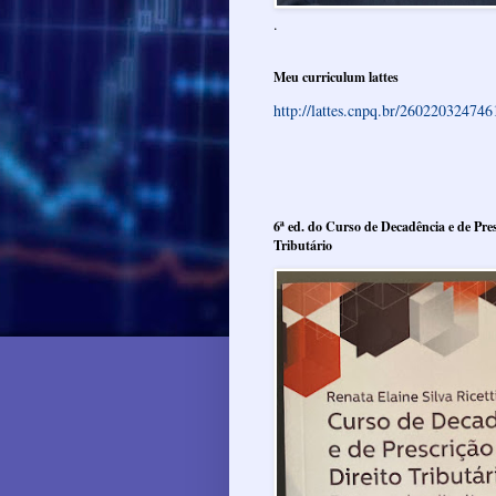
.
Meu curriculum lattes
http://lattes.cnpq.br/26022032474
6ª ed. do Curso de Decadência e de Pres
Tributário