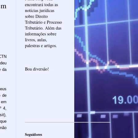
 em
encontrará todas as
notícias jurídicas
sobre Direito
Tributário e Processo
Tributário. Além das
informações sobre
livros, aulas,
palestras e artigos.
 CTN
deu
Boa diversão!
e da
seus
o de
 em
º 4,
t),
 que
 não
Seguidores