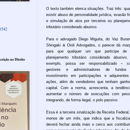
O texto também elenca situações. Traz três: qu
existir abuso de personalidade jurídica, evasão fi
e simulação de atos por terceiros ou planejam
tributário considerado abusivo.
61542
Para o advogado Diego Miguita, do Vaz Buran
Shingaki & Oioli Advogados, o parecer dá ma
para que qualquer um que participe de
planejamento tributário considerado abusivo,
crição no Direito
exemplo, possa ser responsabilizado – c
gestores e administradores de fundos
investimento em participações e adquirente
ações, além de vendedores que tenham ganh
capital. Com a norma, acrescenta, a tendênc
aumentar o número de execuções com pess
integrando, de forma ilegal, o polo passivo.
Essa é a terceira sinalização da Receita Federal
menos de um mês, que indica que a fiscaliz
deverá fechar ainda mais o cerco aos contribui