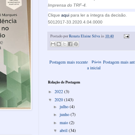
Imprensa do TRF-4.
Clique
aqui
para ler a íntegra da decisão.
5012017-33.2020.4.04.0000
Postado por
Renata Elaine Silva
às
10:40
Postagem mais recente
Págin
Postagem mais ant
a inicial
Relação de Postagem
2022
(3)
►
2020
(143)
▼
julho
(4)
►
junho
(7)
►
maio
(2)
►
abril
(34)
▼