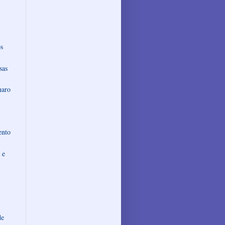
s
sas
naro
ento
 e
de