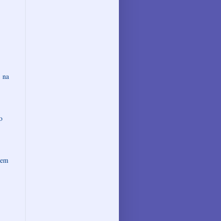
 na
o
 em