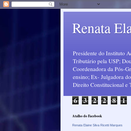
Renata Ela
Presidente do Instituto 
Tributário pela USP; Dou
Coordenadora da Pós-Grad
ensino; Ex- Julgadora d
Direito Constitucional e
6
3
2
2
8
1
Atalho do Facebook
Renata Elaine Silva Ricetti Marques