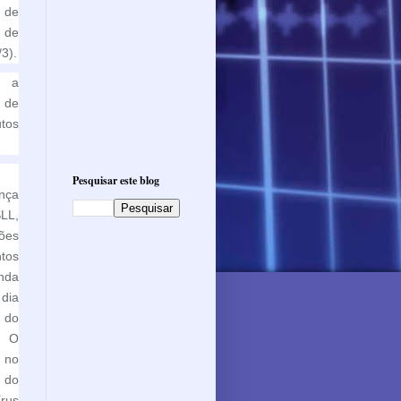
 de
 de
3).
a
 de
tos
Pesquisar este blog
nça
LL,
ões
ntos
nda
 dia
 do
. O
a no
 do
rus