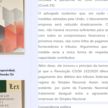
(Covid-19).
O advogado sustentou que, em razão 
medidas adotadas pela União, o faturament
empresa será reduzido drasticamente. 
isso, não haverá recursos suficientes para a
com todos os compromissos financeiros 
próximos meses, tais como folha de pagame
fornecedores e tributos. Argumentou que 
medida seria a única forma de respeita
capacidade contributiva.
Além disso, ele invocou o princípio da isono
ogresividad,
já que a Resolução CGSN 152/2020 diferi
Derecho Tri
pagamento dos débitos dos tributos federai
regime do Simples Nacional. Assim, resta
evidente, por parte da Fazenda Nacional
tratamento desigual entre a agravant
empresas do Simples Nacional.
Conveniência política