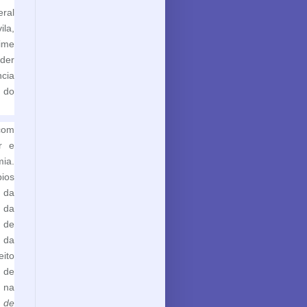
eral
la,
ime
der
cia
e do
com
r e
ia.
ios
 da
 da
e de
 da
ito
o de
u na
 de