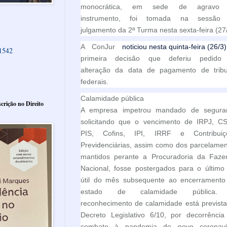
monocrática, em sede de agravo
instrumento, foi tomada na sessão
julgamento da 2ª Turma nesta sexta-feira (27/
A ConJur
noticiou nesta quinta-feira (26/3)
61542
primeira decisão que deferiu pedido
alteração da data de pagamento de tribu
federais.
Calamidade pública
crição no Direito
A empresa impetrou mandado de segura
solicitando que o vencimento de IRPJ, CS
PIS, Cofins, IPI, IRRF e Contribuiç
Previdenciárias, assim como dos parcelame
mantidos perante a Procuradoria da Faze
Nacional, fosse postergados para o último
útil do mês subsequente ao encerramento
estado de calamidade pública
reconhecimento de calamidade está previst
Decreto Legislativo 6/10, por decorrência
combate à pandemia do novo coronaví