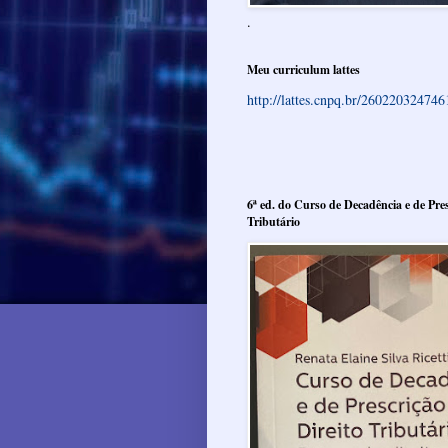
.
Meu curriculum lattes
http://lattes.cnpq.br/26022032474
6ª ed. do Curso de Decadência e de Pres
Tributário