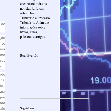
encontrará todas as
notícias jurídicas
sobre Direito
Tributário e Processo
Tributário. Além das
 de
informações sobre
livros, aulas,
palestras e artigos.
ção
 só
 uma
omo
Boa diversão!
ros
o.
ado
unal
ão,
ara
 por
para
Seguidores
são