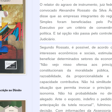
O relator do agravo de instrumento, juiz fed
convocado Alexandre Rossato da Silva Ávi
disse que as empresas integrantes do reg
Simples foram beneficiadas pelo Po
Executivo por um critério de conveniên
política. E tal opção não passa pelo control
Judiciário.
Segundo Rossato, é possível, de acordo 
interesses econômicos e sociais, estimula
beneficiar determinados setores da econom
“Não vejo nisso ofensa aos princíp
constitucionais da moralidade pública,
razoabilidade, da proporcionalidade e
capacidade contributiva. Não há similitud
situação que permita invocar o princípio
crição no Direito
isonomia. Não há probabilidade no dire
alegado. Ante o exposto, indefiro o pedid
antecipação da tutela recursal’”, fulmino
decisão.
Com informações da Assessoria