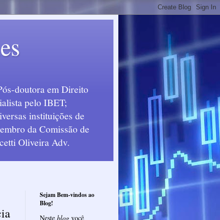
ues
Pós-doutora em Direito
alista pelo IBET;
ersas instituições de
 Membro da Comissão de
etti Oliveira Adv.
Sejam Bem-vindos ao
Blog!
cia
Neste
blog
você