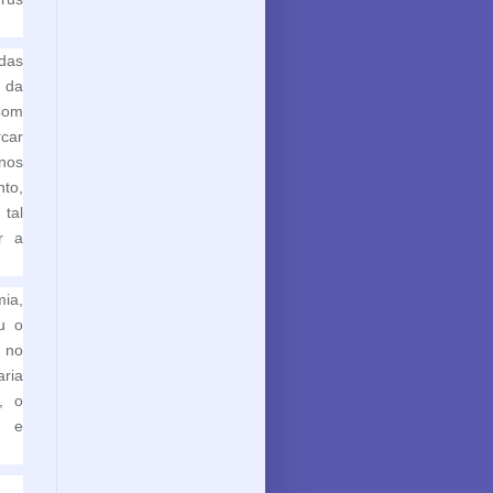
das
o da
Com
rcar
nos
nto,
tal
r a
mia,
u o
s no
ria
, o
e e