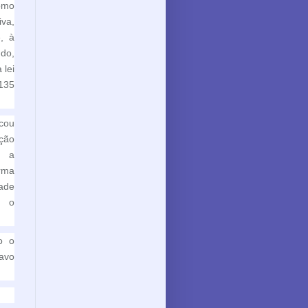
omo
va,
, à
do,
 lei
 135
cou
ção
e a
rma
ade
o o
o o
avo