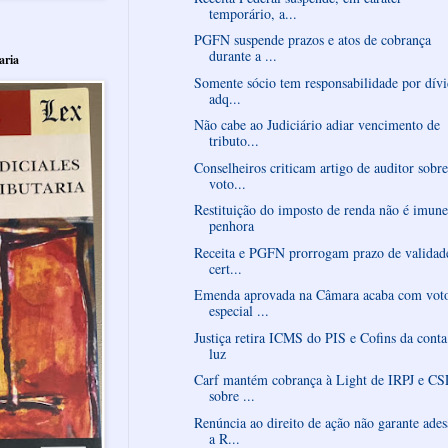
temporário, a...
PGFN suspende prazos e atos de cobrança
durante a ...
aria
Somente sócio tem responsabilidade por dívi
adq...
Não cabe ao Judiciário adiar vencimento de
tributo...
Conselheiros criticam artigo de auditor sobre
voto...
Restituição do imposto de renda não é imune
penhora
Receita e PGFN prorrogam prazo de validad
cert...
Emenda aprovada na Câmara acaba com vot
especial ...
Justiça retira ICMS do PIS e Cofins da conta
luz
Carf mantém cobrança à Light de IRPJ e C
sobre ...
Renúncia ao direito de ação não garante ade
a R...