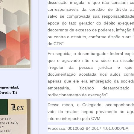
dissolução irregular e que não constam c
corresponsáveis da certidão de dívida ati
salvo se comprovada sua responsabilidade
época do fato gerador do débito exequen
decorrente de excesso de poderes, infração à
ou contra o estatuto, conforme dispõe o art.
do CTN”.
Em seguida, o desembargador federal expli
que o agravado não era sócio na dissolu
irregular da pessoa jurídica e qu
documentação acostada nos autos confi
apenas que ele era empregado da socied
ogresividad,
empresária, “ficando desautorizad
Derecho Tri
redirecionamento da execução”.
Desse modo, o Colegiado, acompanhand
voto do relator, negou provimento ao agr
interno interposto pela CVM.
Processo: 0010052-94.2017.4.01.0000/BA