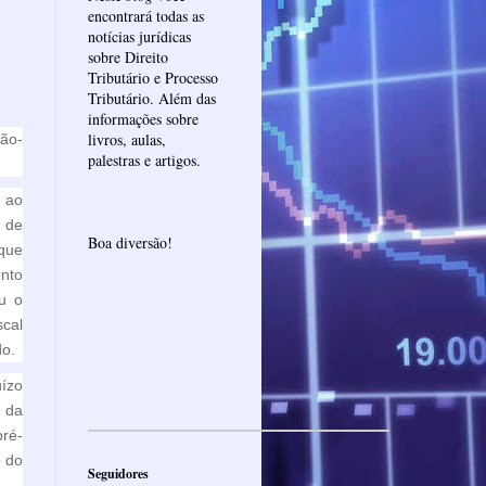
encontrará todas as
notícias jurídicas
sobre Direito
Tributário e Processo
Tributário. Além das
informações sobre
livros, aulas,
ão-
palestras e artigos.
 ao
 de
Boa diversão!
 que
nto
iu o
scal
do.
ízo
 da
ré-
o do
Seguidores