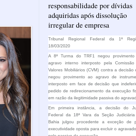
responsabilidade por dívidas
adquiridas após dissolução
irregular de empresa
Tribunal Regional Federal da 1ª Regi
18/03/2020
A 8ª Turma do TRF1 negou provimento
agravo interno interposto pela Comissão
Valores Mobiliários (CVM) contra a decisão
negou provimento ao agravo de instrume
interposto em face de decisão que indefer
pedido de redirecionamento da execução fi
em razão da ilegitimidade passiva do agrava
Em primeira instância, a decisão do Ju
Federal da 18ª Vara da Seção Judiciária
Bahia julgou procedente a exceção de p
executividade oposta para excluir o agravad
polo passivo da execução.