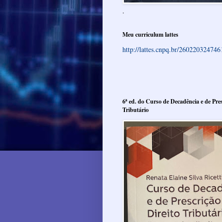
.
Meu curriculum lattes
http://lattes.cnpq.br/26022032474
6ª ed. do Curso de Decadência e de Pres
Tributário