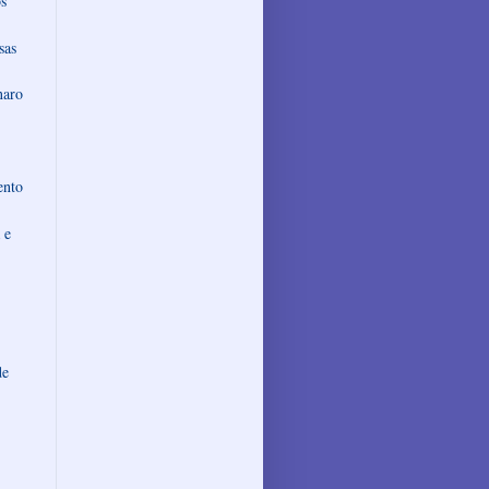
s
sas
naro
ento
 e
de