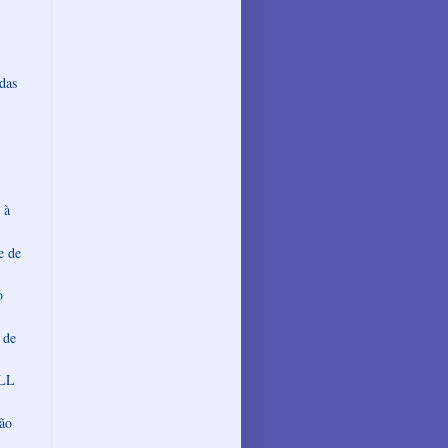
das
 à
e de
o
 de
SLL
são