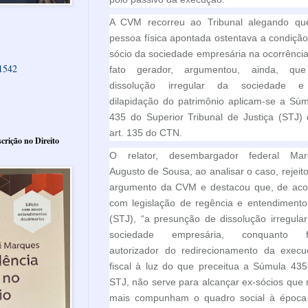
A CVM recorreu ao Tribunal alegando qu
pessoa física apontada ostentava a condiçã
sócio da sociedade empresária na ocorrênci
61542
fato gerador, argumentou, ainda, qu
dissolução irregular da sociedade 
dilapidação do patrimônio aplicam-se a Sú
435 do Superior Tribunal de Justiça (STJ)
art. 135 do CTN.
crição no Direito
O relator, desembargador federal Mar
Augusto de Sousa, ao analisar o caso, rejeit
argumento da CVM e destacou que, de aco
com legislação de regência e entendimento
(STJ), “a presunção de dissolução irregula
sociedade empresária, conquanto f
autorizador do redirecionamento da execu
fiscal à luz do que preceitua a Súmula 43
STJ, não serve para alcançar ex-sócios que
mais compunham o quadro social à época