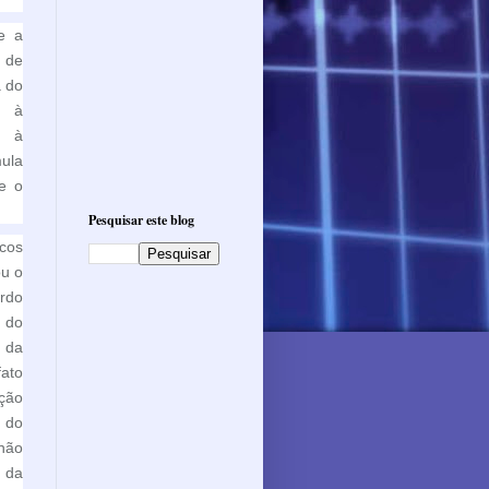
e a
o de
a do
e à
e à
mula
 e o
Pesquisar este blog
cos
ou o
rdo
 do
r da
ato
ção
5 do
 não
 da