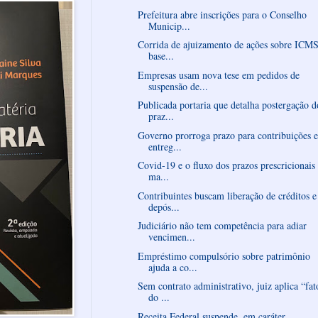
Prefeitura abre inscrições para o Conselho
Municip...
Corrida de ajuizamento de ações sobre ICMS
base...
Empresas usam nova tese em pedidos de
suspensão de...
Publicada portaria que detalha postergação d
praz...
Governo prorroga prazo para contribuições e
entreg...
Covid-19 e o fluxo dos prazos prescricionais
ma...
Contribuintes buscam liberação de créditos e
depós...
Judiciário não tem competência para adiar
vencimen...
Empréstimo compulsório sobre patrimônio
ajuda a co...
Sem contrato administrativo, juiz aplica “fat
do ...
Receita Federal suspende, em caráter