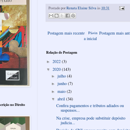
Postado por
Renata Elaine Silva
às
10:31
Postagem mais recente
Págin
Postagem mais ant
a inicial
Relação de Postagem
2022
(3)
►
2020
(143)
▼
julho
(4)
►
junho
(7)
►
maio
(2)
►
abril
(34)
▼
crição no Direito
Confira pagamentos e tributos adiados ou
suspensos...
Na crise, empresa pode substituir depósito
judicia...