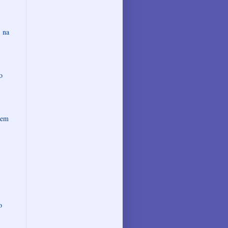
 na
o
 em
o