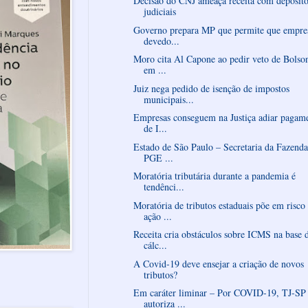
Decisão do CNJ ameaça receita com depósito
judiciais
Governo prepara MP que permite que empre
devedo...
Moro cita Al Capone ao pedir veto de Bolso
em ...
Juiz nega pedido de isenção de impostos
municipais...
Empresas conseguem na Justiça adiar pagam
de I...
Estado de São Paulo – Secretaria da Fazenda
PGE ...
Moratória tributária durante a pandemia é
tendênci...
Moratória de tributos estaduais põe em risco
ação ...
Receita cria obstáculos sobre ICMS na base 
cálc...
A Covid-19 deve ensejar a criação de novos
tributos?
Em caráter liminar – Por COVID-19, TJ-SP
autoriza ...