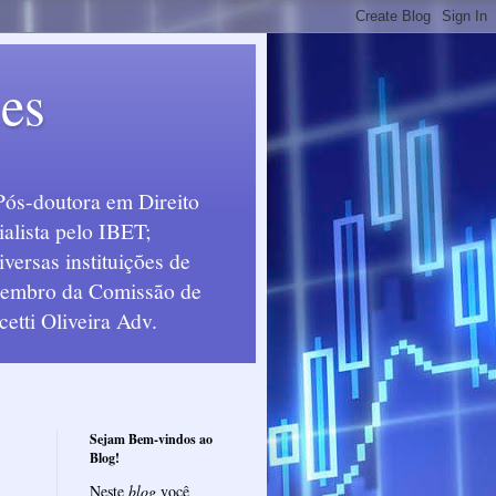
ues
Pós-doutora em Direito
alista pelo IBET;
ersas instituições de
 Membro da Comissão de
etti Oliveira Adv.
Sejam Bem-vindos ao
Blog!
Neste
blog
você