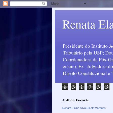
Renata Ela
Presidente do Instituto 
Tributário pela USP; Dou
Coordenadora da Pós-Grad
ensino; Ex- Julgadora d
Direito Constitucional e
6
3
1
7
3
3
Atalho do Facebook
Renata Elaine Silva Ricetti Marques