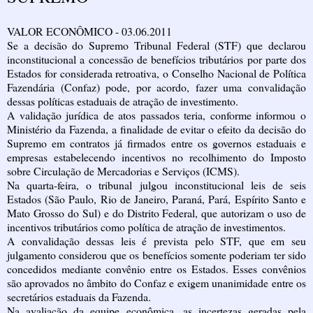
VALOR ECONÔMICO - 03.06.2011
Se a decisão do Supremo Tribunal Federal (STF) que declarou
inconstitucional a concessão de benefícios tributários por parte dos
Estados for considerada retroativa, o Conselho Nacional de Política
Fazendária (Confaz) pode, por acordo, fazer uma convalidação
dessas políticas estaduais de atração de investimento.
A validação jurídica de atos passados teria, conforme informou o
Ministério da Fazenda, a finalidade de evitar o efeito da decisão do
Supremo em contratos já firmados entre os governos estaduais e
empresas estabelecendo incentivos no recolhimento do Imposto
sobre Circulação de Mercadorias e Serviços (ICMS).
Na quarta-feira, o tribunal julgou inconstitucional leis de seis
Estados (São Paulo, Rio de Janeiro, Paraná, Pará, Espírito Santo e
Mato Grosso do Sul) e do Distrito Federal, que autorizam o uso de
incentivos tributários como política de atração de investimentos.
A convalidação dessas leis é prevista pelo STF, que em seu
julgamento considerou que os benefícios somente poderiam ter sido
concedidos mediante convênio entre os Estados. Esses convênios
são aprovados no âmbito do Confaz e exigem unanimidade entre os
secretários estaduais da Fazenda.
Na avaliação da equipe econômica, as incertezas geradas pela