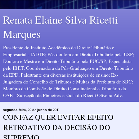
Renata Elaine Silva Ricetti
Marques
Presidente do Instituto Acadêmico de Direito Tributário e
Empresarial - IADTE; Pós-doutora em Direito Tributário pela USP;
Doutora e Mestre em Direito Tributário pela PUC/SP; Especialista
pelo IBET; Coordenadora da Pós-Graduação em Direito Tributário
da EPD; Palestrante em diversas instituições de ensino; Ex-
Julgadora do Conselho de Tributos e Multas da Prefeitura de SBC;
Membro da Comissão de Direito Constitucional e Tributário da
OAB - Subseção de Pinheiros e sócia do Ricetti Oliveira Adv.
segunda-feira, 20 de junho de 2011
CONFAZ QUER EVITAR EFEITO
RETROATIVO DA DECISÃO DO
SUPREMO