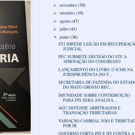
novembro
(70)
►
setembro
(10)
►
agosto
(47)
►
julho
(41)
►
junho
(36)
▼
STJ IMPEDE LEILÃO EM RECUPERAÇ
JUDICIAL
PEC SUBMETE DECISÃO DO STF À
APROVAÇÃO DO CONGRESSO
LANÇAMENTO DO LIVRO: O ICMS NA
JURISPRUDÊNCIA DO T...
SECRETARIA DE FAZENDA DO ESTAD
DO MATO GROSSO REC...
IMUNIDADE SOBRE CONTRIBUIÇÃO
PARA PIS SERÁ ANALISA...
AGU DEFENDE ARBITRAGEM E
TRANSAÇÃO TRIBUTÁRIAS
VARIAÇÃO CAMBIAL NÃO É TRIBUTA
POR IR
GOVERNO CORTA PIS E IPI CONTRA A