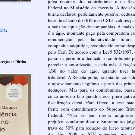
julga recursos dos contribuintes e da Rec
Federal no Ministério da Fazenda. A decisã
turma declarou perfeitamente possível deduzi
base de cálculo do IRPJ e da CSLL valores p
a mais na aquisição de companhias. A mais v
61542
é o ágio, montante pago pela compradora c
remuneração pela lucratividade futura
companhia adquirida, reconhecido como des
pelo Carf. De acordo com a Lei 9.532/1997,
passou a permitir a dedução, o contribuinte 
crição no Direito
parcelar a amortização, a cada mês, à fraçã
1/60 do valor do ágio, quando tiver lu
tributável. A Receita pode, no entanto, consid
o aproveitamento ilegítimo a partir das prime
deduções. Mas para os contribuintes, pass
cinco anos do fato gerador, essa prerrogativ
fiscalização decai. Para Greco, a tese bat
frente com entendimento do Supremo Tribu
Federal. “Não se tem direito adquirido
prejuízo, conforme disse o Supremo ao julg
trava de 30% para redução do lucro tributáv
diz. Em 2009, o STF entendeu que a 