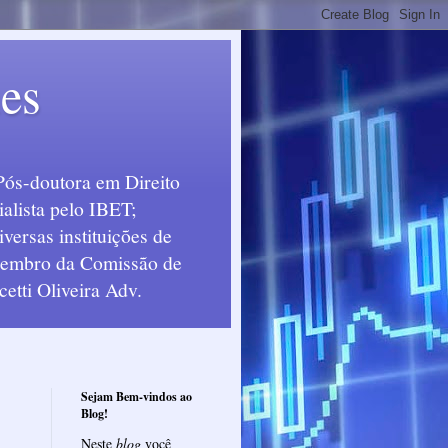
ues
Pós-doutora em Direito
alista pelo IBET;
ersas instituições de
 Membro da Comissão de
etti Oliveira Adv.
Sejam Bem-vindos ao
Blog!
Neste
blog
você