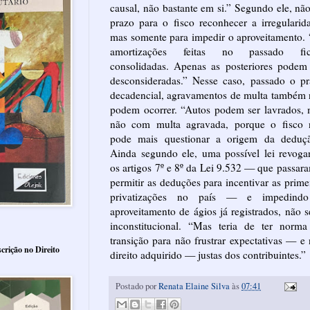
causal, não bastante em si.” Segundo ele, nã
prazo para o fisco reconhecer a irregularid
mas somente para impedir o aproveitamento.
amortizações feitas no passado fi
consolidadas. Apenas as posteriores podem
desconsideradas.” Nesse caso, passado o p
decadencial, agravamentos de multa também
podem ocorrer. “Autos podem ser lavrados,
não com multa agravada, porque o fisco 
pode mais questionar a origem da deduçã
Ainda segundo ele, uma possível lei revog
os artigos 7º e 8º da Lei 9.532 — que passar
permitir as deduções para incentivar as prime
privatizações no país — e impedind
aproveitamento de ágios já registrados, não s
inconstitucional. “Mas teria de ter norma
transição para não frustrar expectativas — e
crição no Direito
direito adquirido — justas dos contribuintes.”
Postado por
Renata Elaine Silva
às
07:41