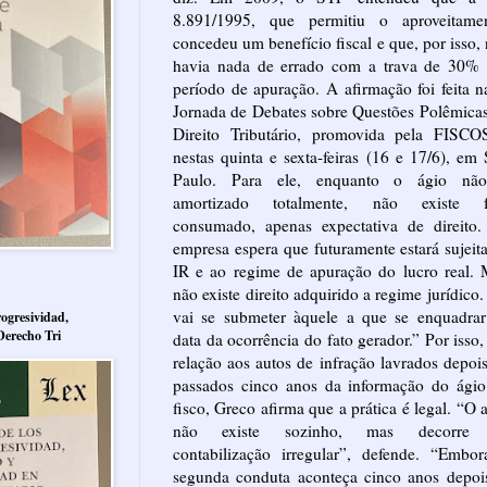
8.891/1995, que permitiu o aproveitamen
concedeu um benefício fiscal e que, por isso,
havia nada de errado com a trava de 30% 
período de apuração. A afirmação foi feita 
Jornada de Debates sobre Questões Polêmica
Direito Tributário, promovida pela FISCOS
nestas quinta e sexta-feiras (16 e 17/6), em
Paulo. Para ele, enquanto o ágio nã
amortizado totalmente, não existe f
consumado, apenas expectativa de direito.
empresa espera que futuramente estará sujeit
IR e ao regime de apuração do lucro real.
não existe direito adquirido a regime jurídico.
vai se submeter àquele a que se enquadrar
ogresividad,
Derecho Tri
data da ocorrência do fato gerador.” Por isso
relação aos autos de infração lavrados depoi
passados cinco anos da informação do ágio
fisco, Greco afirma que a prática é legal. “O 
não existe sozinho, mas decorre
contabilização irregular”, defende. “Embo
segunda conduta aconteça cinco anos depoi