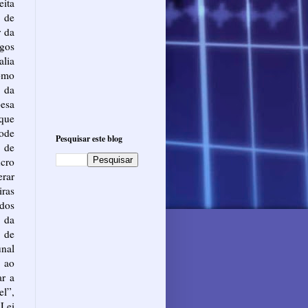
eita
o de
r da
agos
alia
omo
 da
pesa
 que
pode
Pesquisar este blog
o de
cro
erar
iras
ados
a da
e de
nal
 ao
ar a
el”,
Lei