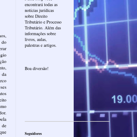
encontrará todas as
notícias jurídicas
sobre Direito
Tributário e Processo
Tributário. Além das
informações sobre
nos,
livros, aulas,
 do
palestras e artigos.
rar
ágio
ção
to,
Boa diversão!
o da
rco
ses
tos
eito
smo
dor.
pela
 de
 que
Seguidores