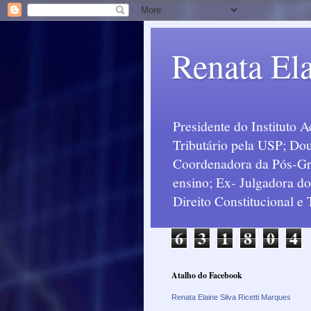
Renata Ela
Presidente do Instituto 
Tributário pela USP; Dou
Coordenadora da Pós-Grad
ensino; Ex- Julgadora d
Direito Constitucional e
6
3
1
8
0
4
Atalho do Facebook
Renata Elaine Silva Ricetti Marques