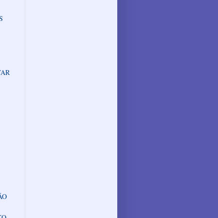
S
TAR
ÃO
TO