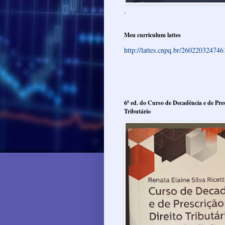
.
Meu curriculum lattes
http://lattes.cnpq.br/26022032474
6ª ed. do Curso de Decadência e de Pres
Tributário