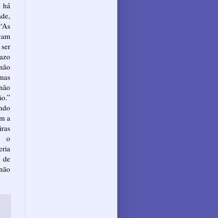
o há
ade,
 “As
cam
 ser
razo
 não
 mas
não
o.”
ando
am a
iras
o o
eria
 de
 não