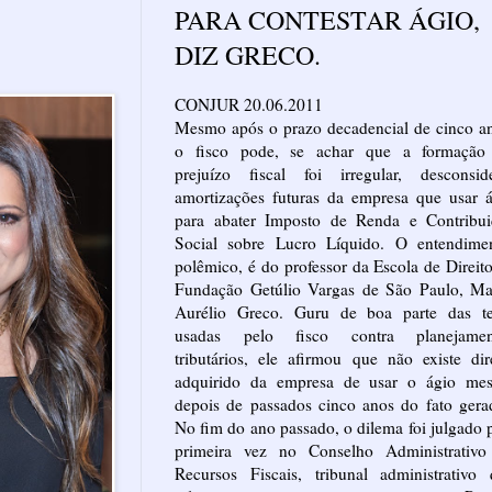
PARA CONTESTAR ÁGIO,
DIZ GRECO.
CONJUR 20.06.2011
Mesmo após o prazo decadencial de cinco a
o fisco pode, se achar que a formação
prejuízo fiscal foi irregular, desconside
amortizações futuras da empresa que usar 
para abater Imposto de Renda e Contribui
Social sobre Lucro Líquido. O entendimen
polêmico, é do professor da Escola de Direit
Fundação Getúlio Vargas de São Paulo, Ma
Aurélio Greco. Guru de boa parte das te
usadas pelo fisco contra planejamen
tributários, ele afirmou que não existe dir
adquirido da empresa de usar o ágio me
depois de passados cinco anos do fato gera
No fim do ano passado, o dilema foi julgado 
primeira vez no Conselho Administrativo
Recursos Fiscais, tribunal administrativo