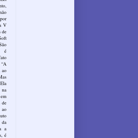
to,
 não
por
na V
s de
oft
 São
o é
ato
 “A
a ao
 Mas
 Ela
 na
, em
s de
 ao
auto
 da
ra a
s, é