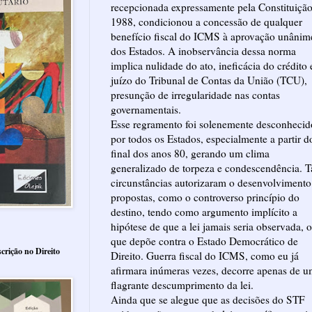
recepcionada expressamente pela Constituiçã
1988, condicionou a concessão de qualquer
benefício fiscal do ICMS à aprovação unânim
dos Estados. A inobservância dessa norma
implica nulidade do ato, ineficácia do crédito 
juízo do Tribunal de Contas da União (TCU),
presunção de irregularidade nas contas
governamentais.
Esse regramento foi solenemente desconhecid
por todos os Estados, especialmente a partir d
final dos anos 80, gerando um clima
generalizado de torpeza e condescendência. T
circunstâncias autorizaram o desenvolvimento
propostas, como o controverso princípio do
destino, tendo como argumento implícito a
hipótese de que a lei jamais seria observada, o
que depõe contra o Estado Democrático de
crição no Direito
Direito. Guerra fiscal do ICMS, como eu já
afirmara inúmeras vezes, decorre apenas de 
flagrante descumprimento da lei.
Ainda que se alegue que as decisões do STF