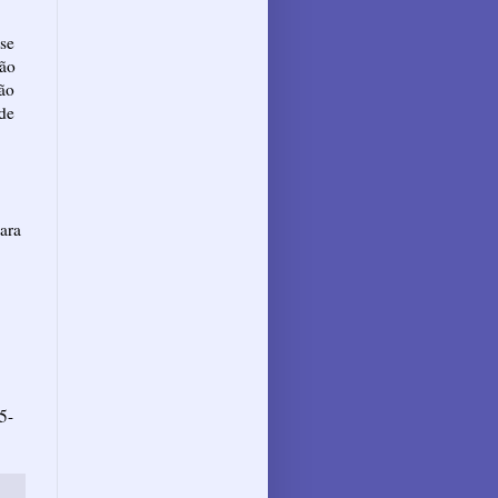
se
ção
ção
 de
ara
5-