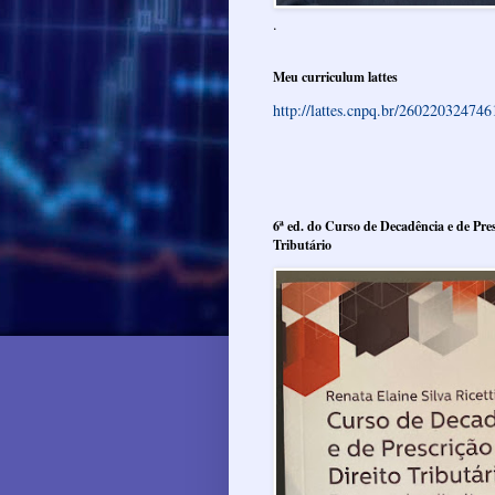
.
Meu curriculum lattes
http://lattes.cnpq.br/26022032474
6ª ed. do Curso de Decadência e de Pres
Tributário