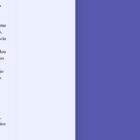
o
orme
o,
ncia
lou
ios
ão
o
s
,
ios