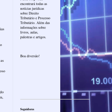
encontrará todas as
notícias jurídicas
sobre Direito
Tributário e Processo
Tributário. Além das
informações sobre
ias
livros, aulas,
palestras e artigos.
do
Boa diversão!
 as
uoso
 do
em,
Seguidores