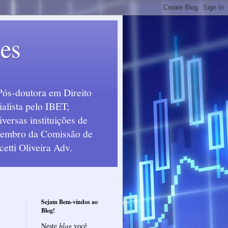
ues
Pós-doutora em Direito
alista pelo IBET;
ersas instituições de
 Membro da Comissão de
etti Oliveira Adv.
Sejam Bem-vindos ao
Blog!
Neste
blog
você