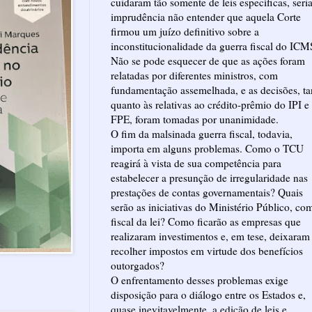
cuidaram tão somente de leis específicas, seri
imprudência não entender que aquela Corte
firmou um juízo definitivo sobre a
inconstitucionalidade da guerra fiscal do ICM
Não se pode esquecer de que as ações foram
relatadas por diferentes ministros, com
fundamentação assemelhada, e as decisões, ta
quanto às relativas ao crédito-prêmio do IPI e
FPE, foram tomadas por unanimidade.
O fim da malsinada guerra fiscal, todavia,
importa em alguns problemas. Como o TCU
reagirá à vista de sua competência para
estabelecer a presunção de irregularidade nas
prestações de contas governamentais? Quais
serão as iniciativas do Ministério Público, co
fiscal da lei? Como ficarão as empresas que
realizaram investimentos e, em tese, deixaram
recolher impostos em virtude dos benefícios
outorgados?
O enfrentamento desses problemas exige
disposição para o diálogo entre os Estados e,
quase inevitavelmente, a edição de leis e