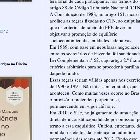
territorial de cada participante, nos termos do
artigo 88 do Código Tributário Nacional (CTN
A Constituição de 1988, no artigo 161, inciso 
acolheu as regras fixadas no CTN, ao estipula
que os critérios de rateio do FPE deveriam
61542
objetivar a promoção do equilíbrio
socioeconômico das entidades federativas.
Em 1989, com base em nebulosas negociaçõe
entre os secretários de Fazenda, foi sancionad
Lei Complementar n.º 62, cujo artigo 2.º fixou
crição no Direito
critérios arbitrários para se proceder à partilha
daquele fundo.
Essas regras seriam válidas apenas nos exercí
de 1990 e 1991. Não foi assim, contudo, que
aconteceu. Como muitas vezes ocorre no Brasi
o provisório pretendeu perpetuar-se,
permanecendo em vigor até hoje.
Em 2010, o STF, no julgamento de uma ação
direta de inconstitucionalidade por omissão, p
termo a essa esquisitice. Cuidou, entretanto, d
modular os efeitos da sentença, ao admitir a
permanência das regras até 2012. Findo esse