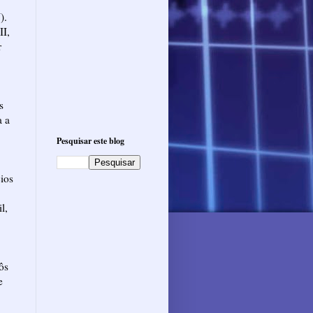
).
II,
r
s
a a
Pesquisar este blog
cios
l,
ôs
e