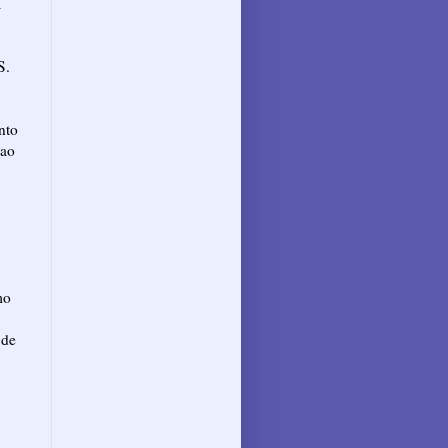
a
S.
nto
 ao
mo
 de