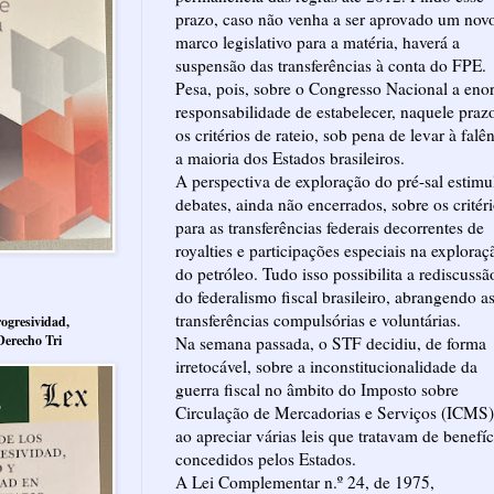
prazo, caso não venha a ser aprovado um nov
marco legislativo para a matéria, haverá a
suspensão das transferências à conta do FPE.
Pesa, pois, sobre o Congresso Nacional a en
responsabilidade de estabelecer, naquele praz
os critérios de rateio, sob pena de levar à falê
a maioria dos Estados brasileiros.
A perspectiva de exploração do pré-sal estimu
debates, ainda não encerrados, sobre os critér
para as transferências federais decorrentes de
royalties e participações especiais na exploraç
do petróleo. Tudo isso possibilita a rediscussã
do federalismo fiscal brasileiro, abrangendo a
transferências compulsórias e voluntárias.
ogresividad,
Derecho Tri
Na semana passada, o STF decidiu, de forma
irretocável, sobre a inconstitucionalidade da
guerra fiscal no âmbito do Imposto sobre
Circulação de Mercadorias e Serviços (ICMS)
ao apreciar várias leis que tratavam de benefíc
concedidos pelos Estados.
A Lei Complementar n.º 24, de 1975,