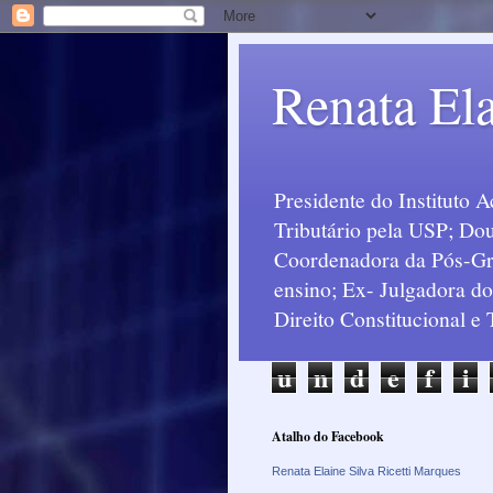
Renata Ela
Presidente do Instituto 
Tributário pela USP; Dou
Coordenadora da Pós-Grad
ensino; Ex- Julgadora d
Direito Constitucional e
u
n
d
e
f
i
Atalho do Facebook
Renata Elaine Silva Ricetti Marques