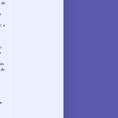
o de
e
e, a
o
o
ais
 de
um