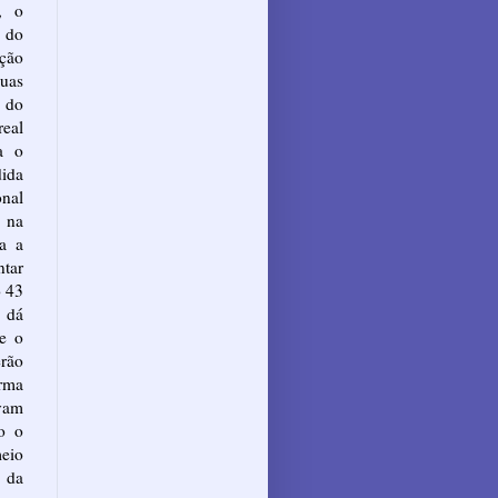
s, o
 do
ção
suas
 do
eal
a o
ida
onal
 na
a a
tar
o 43
o dá
 e o
rão
orma
vam
mo o
meio
s da