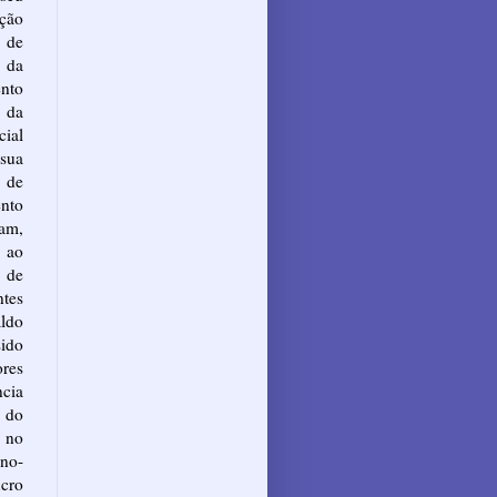
ução
 de
 da
nto
 da
cial
sua
s de
ento
am,
 ao
, de
ntes
ldo
sido
res
ncia
r do
 no
no-
ucro