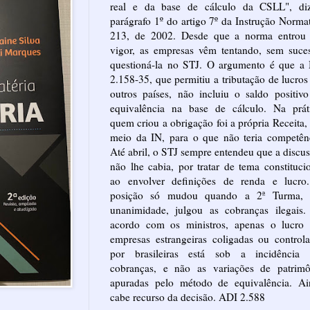
real e da base de cálculo da CSLL", di
parágrafo 1º do artigo 7º da Instrução Norma
213, de 2002. Desde que a norma entrou
vigor, as empresas vêm tentando, sem suce
questioná-la no STJ. O argumento é que a
2.158-35, que permitiu a tributação de lucro
outros países, não incluiu o saldo positiv
equivalência na base de cálculo. Na práti
quem criou a obrigação foi a própria Receita,
meio da IN, para o que não teria competên
Até abril, o STJ sempre entendeu que a discu
não lhe cabia, por tratar de tema constituci
ao envolver definições de renda e lucro
posição só mudou quando a 2ª Turma, 
unanimidade, julgou as cobranças ilegais.
acordo com os ministros, apenas o lucro 
empresas estrangeiras coligadas ou control
por brasileiras está sob a incidência 
cobranças, e não as variações de patrimô
apuradas pelo método de equivalência. Ai
cabe recurso da decisão. ADI 2.588