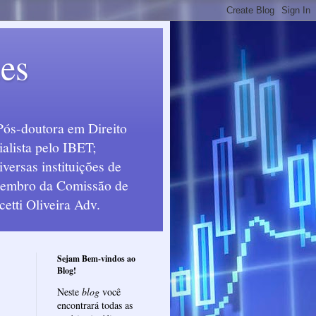
ues
Pós-doutora em Direito
alista pelo IBET;
ersas instituições de
 Membro da Comissão de
etti Oliveira Adv.
Sejam Bem-vindos ao
Blog!
Neste
blog
você
encontrará todas as