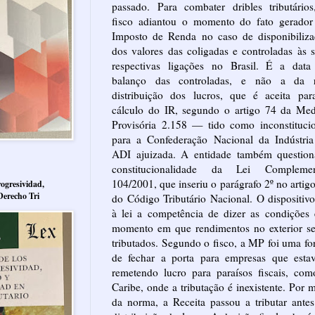
passado. Para combater dribles tributário
fisco adiantou o momento do fato gerador
Imposto de Renda no caso de disponibiliza
dos valores das coligadas e controladas às 
respectivas ligações no Brasil. É a data
balanço das controladas, e não a da r
distribuição dos lucros, que é aceita par
cálculo do IR, segundo o artigo 74 da Med
Provisória 2.158 — tido como inconstituci
para a Confederação Nacional da Indústria
ADI ajuizada. A entidade também question
constitucionalidade da Lei Complemen
104/2001, que inseriu o parágrafo 2º no artig
ogresividad,
Derecho Tri
do Código Tributário Nacional. O dispositiv
à lei a competência de dizer as condições
momento em que rendimentos no exterior se
tributados. Segundo o fisco, a MP foi uma f
de fechar a porta para empresas que esta
remetendo lucro para paraísos fiscais, co
Caribe, onde a tributação é inexistente. Por 
da norma, a Receita passou a tributar ante