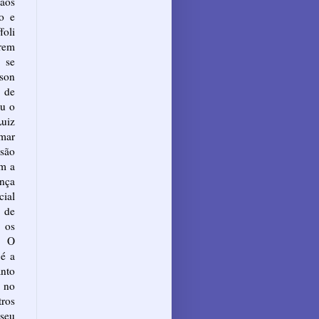
 aos
o e
foli
erem
 se
son
 de
iu o
Luiz
mar
são
im a
ança
ial
s de
 os
. O
 é a
anto
 no
tros
seu