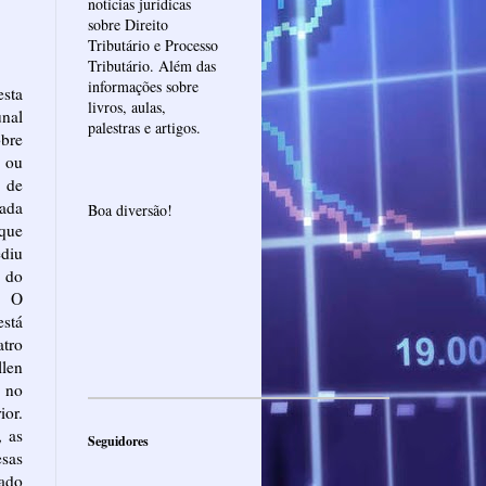
notícias jurídicas
sobre Direito
Tributário e Processo
Tributário. Além das
informações sobre
esta
livros, aulas,
unal
palestras e artigos.
obre
s ou
a de
ada
Boa diversão!
 que
ediu
 do
. O
stá
tro
len
s no
ior.
, as
Seguidores
esas
ado