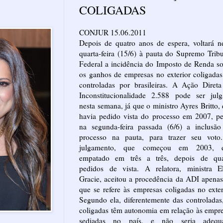
COLIGADAS
CONJUR 15.06.2011
Depois de quatro anos de espera, voltará n
quarta-feira (15/6) à pauta do Supremo Trib
Federal a incidência do Imposto de Renda s
os ganhos de empresas no exterior coligada
controladas por brasileiras. A Ação Diret
Inconstitucionalidade 2.588 pode ser julg
nesta semana, já que o ministro Ayres Britto,
havia pedido vista do processo em 2007, p
na segunda-feira passada (6/6) a inclusão
processo na pauta, para trazer seu voto
julgamento, que começou em 2003, e
empatado em três a três, depois de qua
pedidos de vista. A relatora, ministra El
Gracie, aceitou a procedência da ADI apena
que se refere às empresas coligadas no exter
Segundo ela, diferentemente das controladas
coligadas têm autonomia em relação às empr
sediadas no país, e não seria adequ