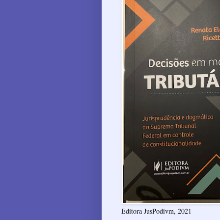
Editora JusPodivm, 2021