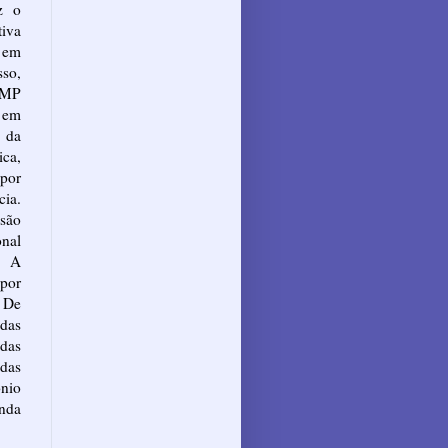
z o
tiva
 em
sso,
 MP
s em
o da
ca,
 por
cia.
ssão
onal
. A
por
 De
das
adas
das
nio
nda