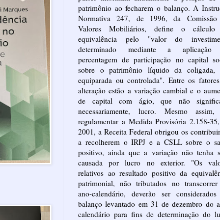
patrimônio ao fecharem o balanço. A Instr
Normativa 247, de 1996, da Comissão
Valores Mobiliários, define o cálculo
equivalência pelo "valor do investime
determinado mediante a aplicação
percentagem de participação no capital so
sobre o patrimônio líquido da coligada, 
equiparada ou controlada". Entre os fatore
alteração estão a variação cambial e o aum
de capital com ágio, que não signific
necessariamente, lucro. Mesmo assim,
regulamentar a Medida Provisória 2.158-35
2001, a Receita Federal obrigou os contribui
a recolherem o IRPJ e a CSLL sobre o sa
positivo, ainda que a variação não tenha 
causada por lucro no exterior. "Os valo
relativos ao resultado positivo da equivalê
patrimonial, não tributados no transcorre
ano-calendário, deverão ser considerados
balanço levantado em 31 de dezembro do a
calendário para fins de determinação do l