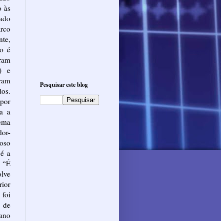
o às
ado
arco
nte,
do é
aram
) e
ram
Pesquisar este blog
os.
 por
ra a
tema
or-
oso
 é a
 “É
lve
rior
foi
 de
ano