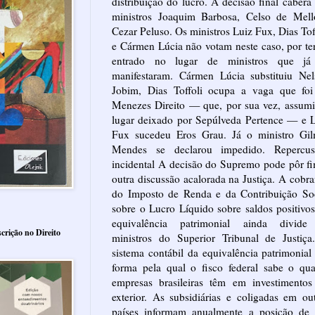
distribuição do lucro. A decisão final caberá
ministros Joaquim Barbosa, Celso de Mell
Cezar Peluso. Os ministros Luiz Fux, Dias Tof
e Cármen Lúcia não votam neste caso, por t
entrado no lugar de ministros que já
manifestaram. Cármen Lúcia substituiu Nel
Jobim, Dias Toffoli ocupa a vaga que foi
Menezes Direito — que, por sua vez, assum
lugar deixado por Sepúlveda Pertence — e 
Fux sucedeu Eros Grau. Já o ministro Gil
Mendes se declarou impedido. Repercus
incidental A decisão do Supremo pode pôr f
outra discussão acalorada na Justiça. A cobr
do Imposto de Renda e da Contribuição Soc
sobre o Lucro Líquido sobre saldos positivo
equivalência patrimonial ainda divide
crição no Direito
ministros do Superior Tribunal de Justiça
sistema contábil da equivalência patrimonial
forma pela qual o fisco federal sabe o qu
empresas brasileiras têm em investimentos
exterior. As subsidiárias e coligadas em ou
países informam anualmente a posição de 