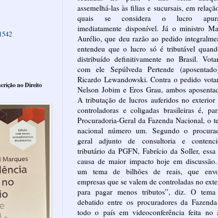
assemelhá-las às filias e sucursais, em relaçã
quais se considera o lucro apur
imediatamente disponível. Já o ministro M
61542
Aurélio, que deu razão ao pedido integralme
entendeu que o lucro só é tributável quan
distribuído definitivamente no Brasil. Vot
com ele Sepúlveda Pertende (aposentado
Ricardo Lewandowski. Contra o pedido vota
crição no Direito
Nelson Jobim e Eros Grau, ambos aposentad
A tributação de lucros auferidos no exterior
controladoras e coligadas brasileiras é, pa
Procuradoria-Geral da Fazenda Nacional, o 
nacional número um. Segundo o procurad
geral adjunto de consultoria e contenci
tributário da PGFN, Fabrício da Soller, essa
causa de maior impacto hoje em discussão.
um tema de bilhões de reais, que envo
empresas que se valem de controladas no exte
para pagar menos tributos”, diz. O tema 
debatido entre os procuradores da Fazenda
todo o país em videoconferência feita no 