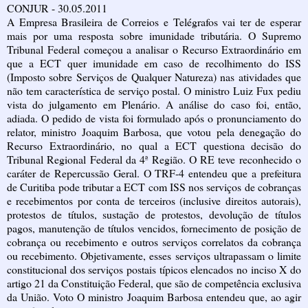
CONJUR - 30.05.2011
A Empresa Brasileira de Correios e Telégrafos vai ter de esperar
mais por uma resposta sobre imunidade tributária. O Supremo
Tribunal Federal começou a analisar o Recurso Extraordinário em
que a ECT quer imunidade em caso de recolhimento do ISS
(Imposto sobre Serviços de Qualquer Natureza) nas atividades que
não tem característica de serviço postal. O ministro Luiz Fux pediu
vista do julgamento em Plenário. A análise do caso foi, então,
adiada. O pedido de vista foi formulado após o pronunciamento do
relator, ministro Joaquim Barbosa, que votou pela denegação do
Recurso Extraordinário, no qual a ECT questiona decisão do
Tribunal Regional Federal da 4ª Região. O RE teve reconhecido o
caráter de Repercussão Geral. O TRF-4 entendeu que a prefeitura
de Curitiba pode tributar a ECT com ISS nos serviços de cobranças
e recebimentos por conta de terceiros (inclusive direitos autorais),
protestos de títulos, sustação de protestos, devolução de títulos
pagos, manutenção de títulos vencidos, fornecimento de posição de
cobrança ou recebimento e outros serviços correlatos da cobrança
ou recebimento. Objetivamente, esses serviços ultrapassam o limite
constitucional dos serviços postais típicos elencados no inciso X do
artigo 21 da Constituição Federal, que são de competência exclusiva
da União. Voto O ministro Joaquim Barbosa entendeu que, ao agir