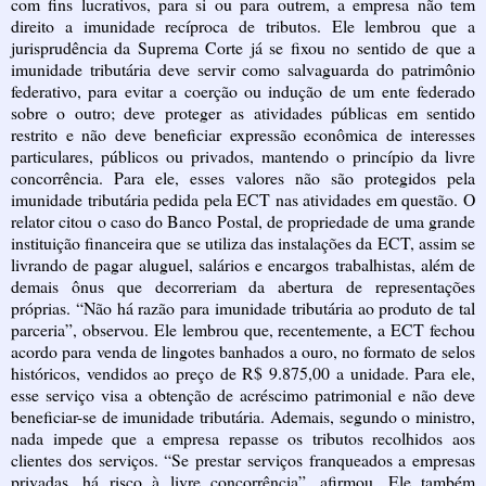
com fins lucrativos, para si ou para outrem, a empresa não tem
direito a imunidade recíproca de tributos. Ele lembrou que a
jurisprudência da Suprema Corte já se fixou no sentido de que a
imunidade tributária deve servir como salvaguarda do patrimônio
federativo, para evitar a coerção ou indução de um ente federado
sobre o outro; deve proteger as atividades públicas em sentido
restrito e não deve beneficiar expressão econômica de interesses
particulares, públicos ou privados, mantendo o princípio da livre
concorrência. Para ele, esses valores não são protegidos pela
imunidade tributária pedida pela ECT nas atividades em questão. O
relator citou o caso do Banco Postal, de propriedade de uma grande
instituição financeira que se utiliza das instalações da ECT, assim se
livrando de pagar aluguel, salários e encargos trabalhistas, além de
demais ônus que decorreriam da abertura de representações
próprias. “Não há razão para imunidade tributária ao produto de tal
parceria”, observou. Ele lembrou que, recentemente, a ECT fechou
acordo para venda de lingotes banhados a ouro, no formato de selos
históricos, vendidos ao preço de R$ 9.875,00 a unidade. Para ele,
esse serviço visa a obtenção de acréscimo patrimonial e não deve
beneficiar-se de imunidade tributária. Ademais, segundo o ministro,
nada impede que a empresa repasse os tributos recolhidos aos
clientes dos serviços. “Se prestar serviços franqueados a empresas
privadas, há risco à livre concorrência”, afirmou. Ele também