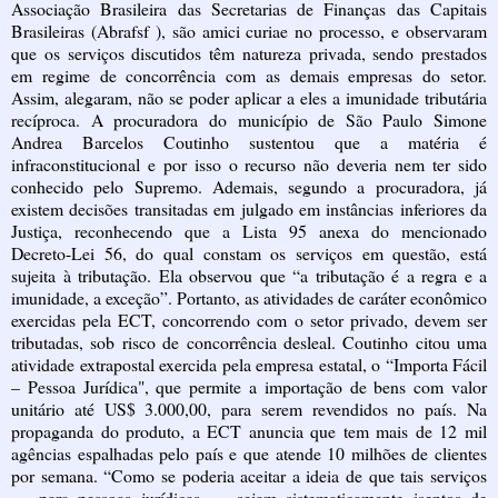
Associação Brasileira das Secretarias de Finanças das Capitais
Brasileiras (Abrafsf ), são amici curiae no processo, e observaram
que os serviços discutidos têm natureza privada, sendo prestados
em regime de concorrência com as demais empresas do setor.
Assim, alegaram, não se poder aplicar a eles a imunidade tributária
recíproca. A procuradora do município de São Paulo Simone
Andrea Barcelos Coutinho sustentou que a matéria é
infraconstitucional e por isso o recurso não deveria nem ter sido
conhecido pelo Supremo. Ademais, segundo a procuradora, já
existem decisões transitadas em julgado em instâncias inferiores da
Justiça, reconhecendo que a Lista 95 anexa do mencionado
Decreto-Lei 56, do qual constam os serviços em questão, está
sujeita à tributação. Ela observou que “a tributação é a regra e a
imunidade, a exceção”. Portanto, as atividades de caráter econômico
exercidas pela ECT, concorrendo com o setor privado, devem ser
tributadas, sob risco de concorrência desleal. Coutinho citou uma
atividade extrapostal exercida pela empresa estatal, o “Importa Fácil
– Pessoa Jurídica", que permite a importação de bens com valor
unitário até US$ 3.000,00, para serem revendidos no país. Na
propaganda do produto, a ECT anuncia que tem mais de 12 mil
agências espalhadas pelo país e que atende 10 milhões de clientes
por semana. “Como se poderia aceitar a ideia de que tais serviços
— para pessoas jurídicas — sejam sistematicamente isentos de