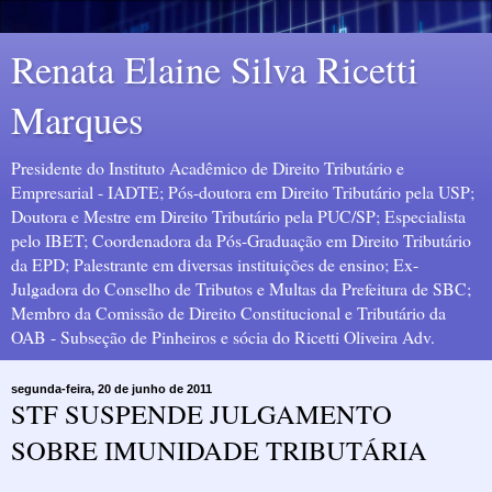
Renata Elaine Silva Ricetti
Marques
Presidente do Instituto Acadêmico de Direito Tributário e
Empresarial - IADTE; Pós-doutora em Direito Tributário pela USP;
Doutora e Mestre em Direito Tributário pela PUC/SP; Especialista
pelo IBET; Coordenadora da Pós-Graduação em Direito Tributário
da EPD; Palestrante em diversas instituições de ensino; Ex-
Julgadora do Conselho de Tributos e Multas da Prefeitura de SBC;
Membro da Comissão de Direito Constitucional e Tributário da
OAB - Subseção de Pinheiros e sócia do Ricetti Oliveira Adv.
segunda-feira, 20 de junho de 2011
STF SUSPENDE JULGAMENTO
SOBRE IMUNIDADE TRIBUTÁRIA