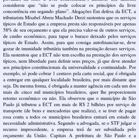
considerou que “não se pode colocar os princípios da livre
concorrência em segundo plano”. Alegações Em defesa da ECT, a
tributarista Misabel Abreu Machado Derzi sustentou que os serviços
típicos de Estado que a empresa presta são responsáveis por apenas
58% de seu orçamento e que ela precisa valer-se de outros serviços,
de cunho econômico, para tapar o buraco deixado pelos serviços
típicos de Estado. Assim, para que consiga autofinanciar-se, deve
gozar de imunidade tributária também na prestação desses serviços.
Ela sustentou que a ECT não tem escolha na prestação dos serviços
típicos, nem liberdade para definir seus preços, já que deve atender
aos princípios constitucionais da universalidade e continuidade. Por
exemplo, só pode cobrar 1 centavo pela carta social, que é obrigada
a entregar em qualquer localidade brasileira, por mais distante que
seja. Da mesma forma, é obrigada a manter agência em cada um dos
mais de cinco mil municípios brasileiros, quer lhe proporcionem
retorno econômico ou não. Ela observou que o município de São
Paulo já tributou a ECT em mais de R$ 2 bilhões por serviço de
transporte (de bens e mercadorias que realiza), e se tiver de pagar
essa conta a todos os municípios brasileiros entrará em estado de
necessidade administrativa. Segundo a advogada, se o STF julgar o
recurso improcedente, a empresa terá de ser subsidiada pelo
orçamento da União. Capitais A prefeitura de São Paulo e a