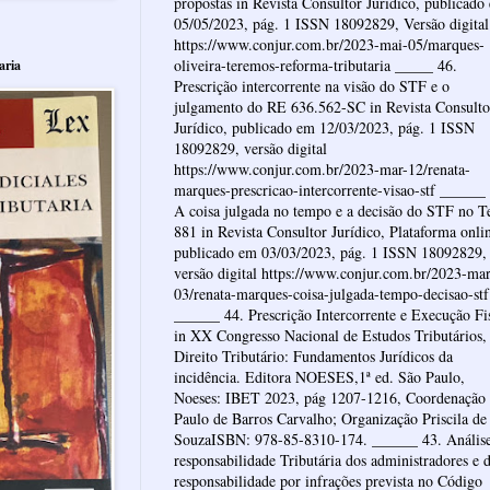
propostas in Revista Consultor Jurídico, publicado
05/05/2023, pág. 1 ISSN 18092829, Versão digital
https://www.conjur.com.br/2023-mai-05/marques-
oliveira-teremos-reforma-tributaria _____ 46.
aria
Prescrição intercorrente na visão do STF e o
julgamento do RE 636.562-SC in Revista Consulto
Jurídico, publicado em 12/03/2023, pág. 1 ISSN
18092829, versão digital
https://www.conjur.com.br/2023-mar-12/renata-
marques-prescricao-intercorrente-visao-stf ______
A coisa julgada no tempo e a decisão do STF no 
881 in Revista Consultor Jurídico, Plataforma onli
publicado em 03/03/2023, pág. 1 ISSN 18092829,
versão digital https://www.conjur.com.br/2023-mar
03/renata-marques-coisa-julgada-tempo-decisao-stf
______ 44. Prescrição Intercorrente e Execução Fi
in XX Congresso Nacional de Estudos Tributários,
Direito Tributário: Fundamentos Jurídicos da
incidência. Editora NOESES,1ª ed. São Paulo,
Noeses: IBET 2023, pág 1207-1216, Coordenação
Paulo de Barros Carvalho; Organização Priscila de
SouzaISBN: 978-85-8310-174. ______ 43. Anális
responsabilidade Tributária dos administradores e 
responsabilidade por infrações prevista no Código