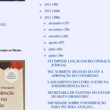
2013
(50)
►
2012
(164)
►
2011
(390)
▼
dezembro
(15)
►
61542
novembro
(70)
►
setembro
(10)
►
agosto
(47)
►
julho
(41)
►
crição no Direito
junho
(36)
▼
STJ IMPEDE LEILÃO EM RECUPERAÇ
JUDICIAL
PEC SUBMETE DECISÃO DO STF À
APROVAÇÃO DO CONGRESSO
LANÇAMENTO DO LIVRO: O ICMS NA
JURISPRUDÊNCIA DO T...
SECRETARIA DE FAZENDA DO ESTAD
DO MATO GROSSO REC...
IMUNIDADE SOBRE CONTRIBUIÇÃO
PARA PIS SERÁ ANALISA...