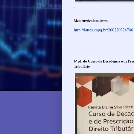
.
Meu curriculum lattes
http://lattes.cnpq.br/26022032474
6ª ed. do Curso de Decadência e de Pres
Tributário