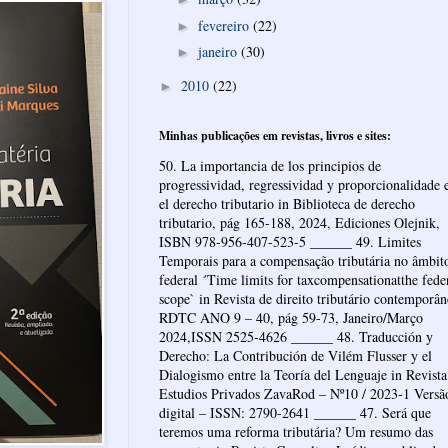
fevereiro
(22)
►
janeiro
(30)
►
2010
(22)
►
Minhas publicações em revistas, livros e sites:
50. La importancia de los principios de
progressividad, regressividad y proporcionalidade 
el derecho tributario in Biblioteca de derecho
tributario, pág 165-188, 2024, Ediciones Olejnik,
ISBN 978-956-407-523-5 ______ 49. Limites
Temporais para a compensação tributária no âmbit
federal ´Time limits for taxcompensationatthe fede
scope` in Revista de direito tributário contemporâ
RDTC ANO 9 – 40, pág 59-73, Janeiro/Março
2024,ISSN 2525-4626 ______ 48. Traducción y
Derecho: La Contribución de Vilém Flusser y el
Dialogismo entre la Teoría del Lenguaje in Revista
Estudios Privados ZavaRod – Nº10 / 2023-1 Versã
digital – ISSN: 2790-2641 ______ 47. Será que
teremos uma reforma tributária? Um resumo das