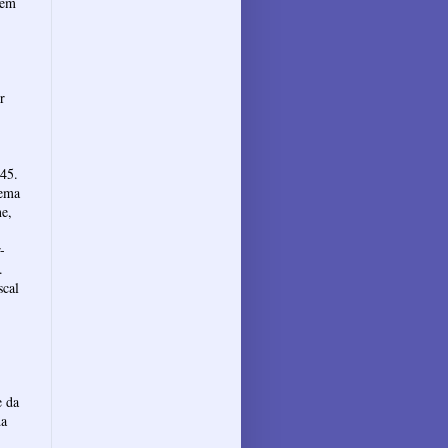
 em
r
 45.
Tema
ne,
-
.
scal
e da
da