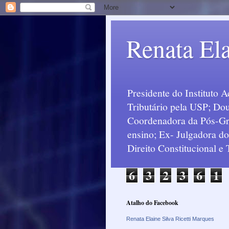
Renata Ela
Presidente do Instituto 
Tributário pela USP; Dou
Coordenadora da Pós-Grad
ensino; Ex- Julgadora d
Direito Constitucional e
6
3
2
3
6
1
Atalho do Facebook
Renata Elaine Silva Ricetti Marques