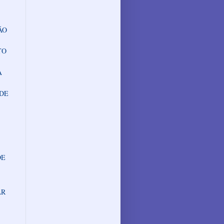
ÃO
TO
A
 DE
DE
AR