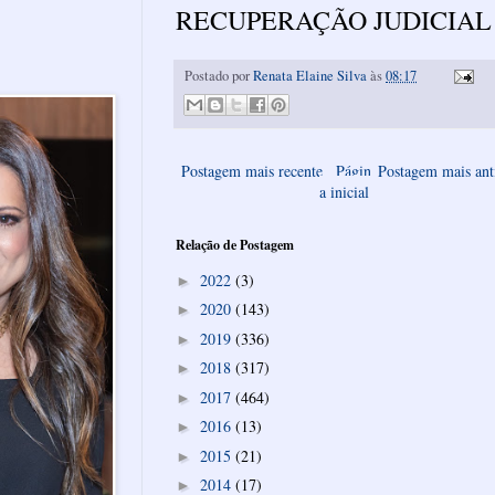
RECUPERAÇÃO JUDICIAL
Postado por
Renata Elaine Silva
às
08:17
Postagem mais recente
Págin
Postagem mais ant
a inicial
Relação de Postagem
2022
(3)
►
2020
(143)
►
2019
(336)
►
2018
(317)
►
2017
(464)
►
2016
(13)
►
2015
(21)
►
2014
(17)
►