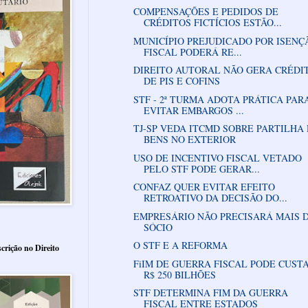
COMPENSAÇÕES E PEDIDOS DE
CRÉDITOS FICTÍCIOS ESTÃO...
MUNICÍPIO PREJUDICADO POR ISENÇ
FISCAL PODERÁ RE...
DIREITO AUTORAL NÃO GERA CRÉDI
DE PIS E COFINS
STF - 2ª TURMA ADOTA PRÁTICA PAR
EVITAR EMBARGOS ...
TJ-SP VEDA ITCMD SOBRE PARTILHA
BENS NO EXTERIOR
USO DE INCENTIVO FISCAL VETADO
PELO STF PODE GERAR...
CONFAZ QUER EVITAR EFEITO
RETROATIVO DA DECISÃO DO...
EMPRESÁRIO NÃO PRECISARÁ MAIS 
SÓCIO
O STF E A REFORMA
crição no Direito
FiIM DE GUERRA FISCAL PODE CUST
R$ 250 BILHÕES
STF DETERMINA FIM DA GUERRA
FISCAL ENTRE ESTADOS