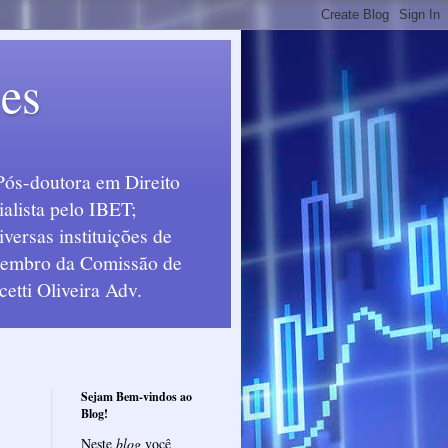
ues
Pós-doutora em Direito
alista pelo IBET;
ersas instituições de
 Membro da Comissão de
etti Oliveira Adv.
Sejam Bem-vindos ao
Blog!
Neste
blog
você