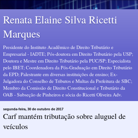
Renata Elaine Silva Ricetti
Marques
Presidente do Instituto Acadêmico de Direito Tributário e
Empresarial - IADTE; Pós-doutora em Direito Tributário pela USP;
Doutora e Mestre em Direito Tributário pela PUC/SP; Especialista
pelo IBET; Coordenadora da Pós-Graduação em Direito Tributário
da EPD; Palestrante em diversas instituições de ensino; Ex-
Julgadora do Conselho de Tributos e Multas da Prefeitura de SBC;
Membro da Comissão de Direito Constitucional e Tributário da
OAB - Subseção de Pinheiros e sócia do Ricetti Oliveira Adv.
segunda-feira, 30 de outubro de 2017
Carf mantém tributação sobre aluguel de
veículos