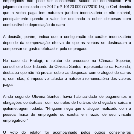
empregados não pode ser considerado salário de contribuição. Em
julgamento realizado em 2012 (nº 10120.009777/2010-15), o Carf decidiu
que a verba paga tem natureza jurídica indenizatória e não salarial,
principalmente quando o valor for destinado a cobrir despesas com
combustível e depreciação do carro.
A decisão, porém, indica que a configuração do caráter indenizatório
depende da comprovação efetiva de que as verbas se destinaram a
compensar os gastos efetuados pelo empregado.
No caso da Prologi, o relator do processo na Câmara Superior,
conselheiro Luiz Eduardo de Oliveira Santos, representante da Fazenda,
destacou que não há provas sobre as despesas com o aluguel de carros
e, sem elas, é impossível afastar a natureza remuneratória dos valores
pagos.
Ainda segundo Oliveira Santos, havia habitualidade de pagamentos e
obrigações contratuais, com controles de horários de chegada e saída e
quilometragem rodada. "Ninguém nega que o aluguel realizado com a
pessoa física do empregado só existia em razão de seu vínculo
empregatício."
O voto do relator foi acompanhado pelos outros conselheiros