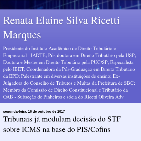
Renata Elaine Silva Ricetti
Marques
Presidente do Instituto Acadêmico de Direito Tributário e
Empresarial - IADTE; Pós-doutora em Direito Tributário pela USP;
Doutora e Mestre em Direito Tributário pela PUC/SP; Especialista
pelo IBET; Coordenadora da Pós-Graduação em Direito Tributário
da EPD; Palestrante em diversas instituições de ensino; Ex-
Julgadora do Conselho de Tributos e Multas da Prefeitura de SBC;
Membro da Comissão de Direito Constitucional e Tributário da
OAB - Subseção de Pinheiros e sócia do Ricetti Oliveira Adv.
segunda-feira, 16 de outubro de 2017
Tribunais já modulam decisão do STF
sobre ICMS na base do PIS/Cofins