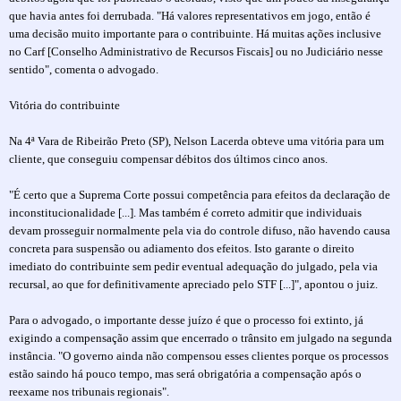
que havia antes foi derrubada. "Há valores representativos em jogo, então é
uma decisão muito importante para o contribuinte. Há muitas ações inclusive
no Carf [Conselho Administrativo de Recursos Fiscais] ou no Judiciário nesse
sentido", comenta o advogado.
Vitória do contribuinte
Na 4ª Vara de Ribeirão Preto (SP), Nelson Lacerda obteve uma vitória para um
cliente, que conseguiu compensar débitos dos últimos cinco anos.
"É certo que a Suprema Corte possui competência para efeitos da declaração de
inconstitucionalidade [...]. Mas também é correto admitir que individuais
devam prosseguir normalmente pela via do controle difuso, não havendo causa
concreta para suspensão ou adiamento dos efeitos. Isto garante o direito
imediato do contribuinte sem pedir eventual adequação do julgado, pela via
recursal, ao que for definitivamente apreciado pelo STF [...]", apontou o juiz.
Para o advogado, o importante desse juízo é que o processo foi extinto, já
exigindo a compensação assim que encerrado o trânsito em julgado na segunda
instância. "O governo ainda não compensou esses clientes porque os processos
estão saindo há pouco tempo, mas será obrigatória a compensação após o
reexame nos tribunais regionais".