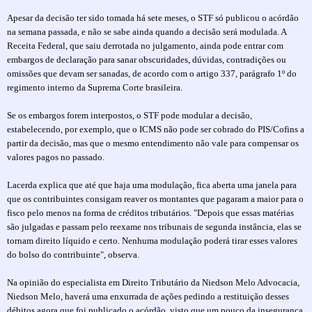
Apesar da decisão ter sido tomada há sete meses, o STF só publicou o acórdão
na semana passada, e não se sabe ainda quando a decisão será modulada. A
Receita Federal, que saiu derrotada no julgamento, ainda pode entrar com
embargos de declaração para sanar obscuridades, dúvidas, contradições ou
omissões que devam ser sanadas, de acordo com o artigo 337, parágrafo 1º do
regimento interno da Suprema Corte brasileira.
Se os embargos forem interpostos, o STF pode modular a decisão,
estabelecendo, por exemplo, que o ICMS não pode ser cobrado do PIS/Cofins a
partir da decisão, mas que o mesmo entendimento não vale para compensar os
valores pagos no passado.
Lacerda explica que até que haja uma modulação, fica aberta uma janela para
que os contribuintes consigam reaver os montantes que pagaram a maior para o
fisco pelo menos na forma de créditos tributários. "Depois que essas matérias
são julgadas e passam pelo reexame nos tribunais de segunda instância, elas se
tornam direito líquido e certo. Nenhuma modulação poderá tirar esses valores
do bolso do contribuinte", observa.
Na opinião do especialista em Direito Tributário da Niedson Melo Advocacia,
Niedson Melo, haverá uma enxurrada de ações pedindo a restituição desses
débitos agora que foi publicado o acórdão, visto que um pouco da insegurança