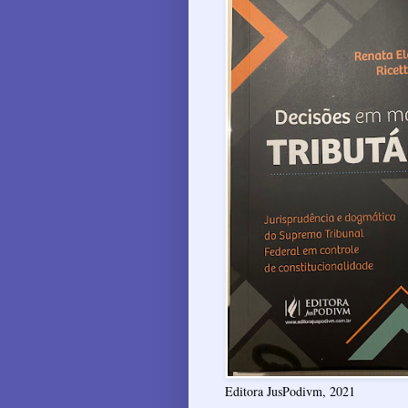
Editora JusPodivm, 2021