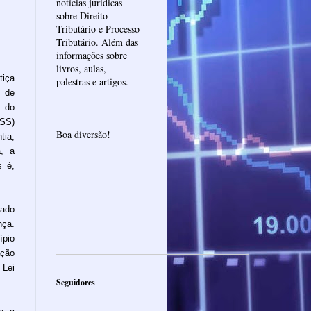
notícias jurídicas
sobre Direito
Tributário e Processo
Tributário. Além das
informações sobre
livros, aulas,
tiça
palestras e artigos.
a de
a do
ISS)
Boa diversão!
tia,
a, a
s é,
tado
nça.
ípio
ação
 Lei
Seguidores