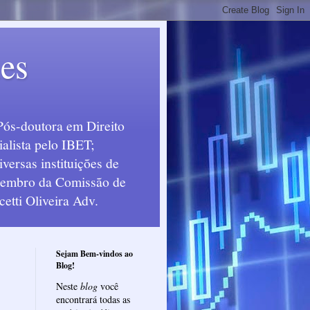
ues
Pós-doutora em Direito
alista pelo IBET;
ersas instituições de
 Membro da Comissão de
etti Oliveira Adv.
Sejam Bem-vindos ao
Blog!
Neste
blog
você
encontrará todas as