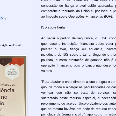
Para o banco, as operações financeiras co
concessão de fiança e aval estão abarcadas 
competência tributária da União e, por isso, suje
ao Imposto sobre Operações Financeiras (IOF).
61542
ISS sobre tarifa
Ao negar o pedido de segurança, o TJSP conc
que, caso a instituição financeira cobre valor 
crição no Direito
prestar o aval, fiança ou anuência, haver
incidência do ISS sobre a tarifa. Segundo o trib
paulista, a mera prestação de garantia não é
operação financeira, pois o banco não desemb
valores.
“Para afastar o entendimento a que chegou a cor
quo, de modo a albergar as peculiaridades do ca
verificar que não se trata de serviço, c
sustentado neste recurso especial, é necessár
revolvimento do acervo fático-probatório dos auto
que se mostra inviável em sede de recurso espec
por óbice da Súmula 7/STJ”, apontou o ministr