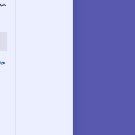
ção
iga