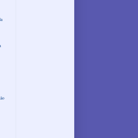
da
a
não