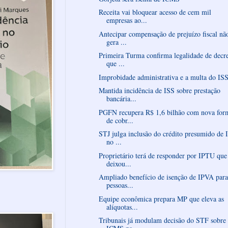
Receita vai bloquear acesso de cem mil
empresas ao...
Antecipar compensação de prejuízo fiscal nã
gera ...
Primeira Turma confirma legalidade de decr
que ...
Improbidade administrativa e a multa do IS
Mantida incidência de ISS sobre prestação
bancária...
PGFN recupera R$ 1,6 bilhão com nova for
de cobr...
STJ julga inclusão do crédito presumido de 
no ...
Proprietário terá de responder por IPTU que
deixou...
Ampliado benefício de isenção de IPVA para
pessoas...
Equipe econômica prepara MP que eleva as
alíquotas...
Tribunais já modulam decisão do STF sobre