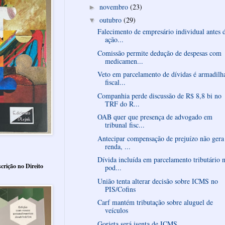
novembro
(23)
►
outubro
(29)
▼
Falecimento de empresário individual antes 
ação...
Comissão permite dedução de despesas com
medicamen...
Veto em parcelamento de dívidas é armadilh
fiscal...
Companhia perde discussão de R$ 8,8 bi no
TRF do R...
OAB quer que presença de advogado em
tribunal fisc...
Antecipar compensação de prejuízo não gera
renda, ...
Dívida incluída em parcelamento tributário 
crição no Direito
pod...
União tenta alterar decisão sobre ICMS no
PIS/Cofins
Carf mantém tributação sobre aluguel de
veículos
Gorjeta será isenta de ICMS