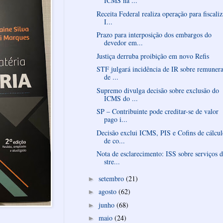
ICMS na ...
Receita Federal realiza operação para fiscaliz
I...
Prazo para interposição dos embargos do
devedor em...
Justiça derruba proibição em novo Refis
STF julgará incidência de IR sobre remuner
de ...
Supremo divulga decisão sobre exclusão do
ICMS do ...
SP – Contribuinte pode creditar-se de valor
pago i...
Decisão exclui ICMS, PIS e Cofins de cálcu
de co...
Nota de esclarecimento: ISS sobre serviços 
stre...
setembro
(21)
►
agosto
(62)
►
junho
(68)
►
maio
(24)
►