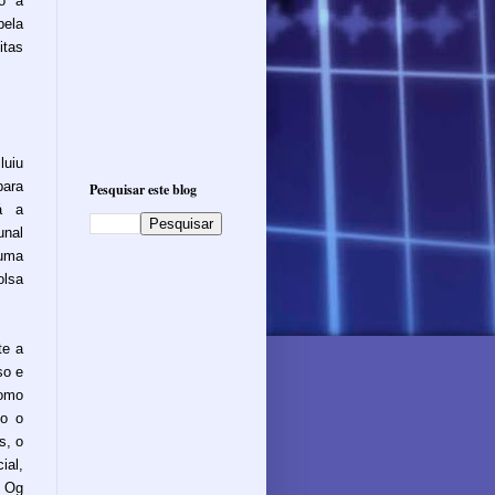
mo a
pela
itas
luiu
para
Pesquisar este blog
á a
unal
 uma
olsa
te a
so e
omo
io o
s, o
ial,
o Og