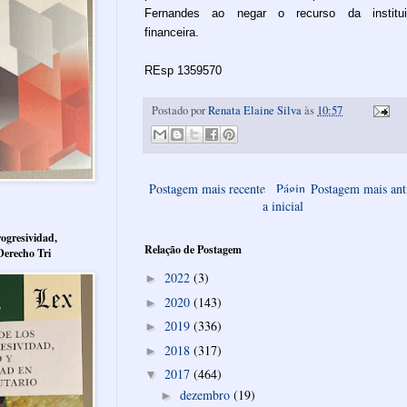
Fernandes ao negar o recurso da institui
financeira.
REsp 1359570
Postado por
Renata Elaine Silva
às
10:57
Postagem mais recente
Págin
Postagem mais ant
a inicial
ogresividad,
Relação de Postagem
Derecho Tri
2022
(3)
►
2020
(143)
►
2019
(336)
►
2018
(317)
►
2017
(464)
▼
dezembro
(19)
►