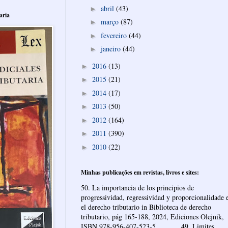
abril
(43)
►
aria
março
(87)
►
fevereiro
(44)
►
janeiro
(44)
►
2016
(13)
►
2015
(21)
►
2014
(17)
►
2013
(50)
►
2012
(164)
►
2011
(390)
►
2010
(22)
►
Minhas publicações em revistas, livros e sites:
50. La importancia de los principios de
progressividad, regressividad y proporcionalidade 
el derecho tributario in Biblioteca de derecho
tributario, pág 165-188, 2024, Ediciones Olejnik,
ISBN 978-956-407-523-5 ______ 49. Limites