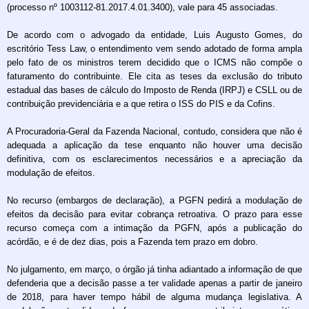
(processo nº 1003112-81.2017.4.01.3400), vale para 45 associadas.
De acordo com o advogado da entidade, Luis Augusto Gomes, do
escritório Tess Law, o entendimento vem sendo adotado de forma ampla
pelo fato de os ministros terem decidido que o ICMS não compõe o
faturamento do contribuinte. Ele cita as teses da exclusão do tributo
estadual das bases de cálculo do Imposto de Renda (IRPJ) e CSLL ou de
contribuição previdenciária e a que retira o ISS do PIS e da Cofins.
A Procuradoria-Geral da Fazenda Nacional, contudo, considera que não é
adequada a aplicação da tese enquanto não houver uma decisão
definitiva, com os esclarecimentos necessários e a apreciação da
modulação de efeitos.
No recurso (embargos de declaração), a PGFN pedirá a modulação de
efeitos da decisão para evitar cobrança retroativa. O prazo para esse
recurso começa com a intimação da PGFN, após a publicação do
acórdão, e é de dez dias, pois a Fazenda tem prazo em dobro.
No julgamento, em março, o órgão já tinha adiantado a informação de que
defenderia que a decisão passe a ter validade apenas a partir de janeiro
de 2018, para haver tempo hábil de alguma mudança legislativa. A