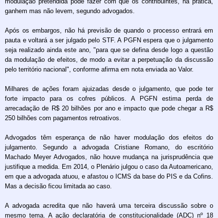
modulação pretendida pode fazer com que os contribuintes, na prática,
ganhem mas não levem, segundo advogados.
Após os embargos, não há previsão de quando o processo entrará em
pauta e voltará a ser julgado pelo STF. A PGFN espera que o julgamento
seja realizado ainda este ano, "para que se defina desde logo a questão
da modulação de efeitos, de modo a evitar a perpetuação da discussão
pelo território nacional", conforme afirma em nota enviada ao Valor.
Milhares de ações foram ajuizadas desde o julgamento, que pode ter
forte impacto para os cofres públicos. A PGFN estima perda de
arrecadação de R$ 20 bilhões por ano e impacto que pode chegar a R$
250 bilhões com pagamentos retroativos.
Advogados têm esperança de não haver modulação dos efeitos do
julgamento. Segundo a advogada Cristiane Romano, do escritório
Machado Meyer Advogados, não houve mudança na jurisprudência que
justifique a medida. Em 2014, o Plenário julgou o caso da Autoamericano,
em que a advogada atuou, e afastou o ICMS da base do PIS e da Cofins.
Mas a decisão ficou limitada ao caso.
A advogada acredita que não haverá uma terceira discussão sobre o
mesmo tema. A ação declaratória de constitucionalidade (ADC) nº 18