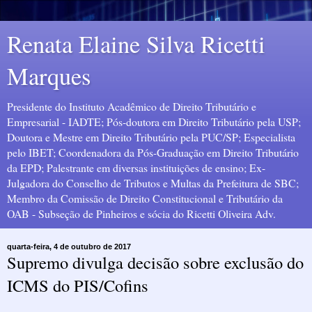
Renata Elaine Silva Ricetti
Marques
Presidente do Instituto Acadêmico de Direito Tributário e
Empresarial - IADTE; Pós-doutora em Direito Tributário pela USP;
Doutora e Mestre em Direito Tributário pela PUC/SP; Especialista
pelo IBET; Coordenadora da Pós-Graduação em Direito Tributário
da EPD; Palestrante em diversas instituições de ensino; Ex-
Julgadora do Conselho de Tributos e Multas da Prefeitura de SBC;
Membro da Comissão de Direito Constitucional e Tributário da
OAB - Subseção de Pinheiros e sócia do Ricetti Oliveira Adv.
quarta-feira, 4 de outubro de 2017
Supremo divulga decisão sobre exclusão do
ICMS do PIS/Cofins