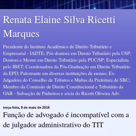
Renata Elaine Silva Ricetti
Marques
Presidente do Instituto Acadêmico de Direito Tributário e
Empresarial - IADTE; Pós-doutora em Direito Tributário pela USP;
Doutora e Mestre em Direito Tributário pela PUC/SP; Especialista
pelo IBET; Coordenadora da Pós-Graduação em Direito Tributário
da EPD; Palestrante em diversas instituições de ensino; Ex-
Julgadora do Conselho de Tributos e Multas da Prefeitura de SBC;
Membro da Comissão de Direito Constitucional e Tributário da
OAB - Subseção de Pinheiros e sócia do Ricetti Oliveira Adv.
terça-feira, 8 de maio de 2018
Função de advogado é incompatível com a
de julgador administrativo do TIT