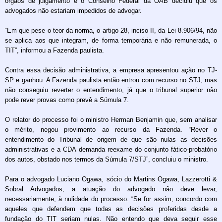
órgãos de julgamento e o Conselho Federal da OAB decidiu que os
advogados não estariam impedidos de advogar.
“Em que pese o teor da norma, o artigo 28, inciso II, da Lei 8.906/94, não
se aplica aos que integram, de forma temporária e não remunerada, o
TIT”, informou a Fazenda paulista.
Contra essa decisão administrativa, a empresa apresentou ação no TJ-
SP e ganhou. A Fazenda paulista então entrou com recurso no STJ, mas
não conseguiu reverter o entendimento, já que o tribunal superior não
pode rever provas como prevê a Súmula 7.
O relator do processo foi o ministro Herman Benjamin que, sem analisar
o mérito, negou provimento ao recurso da Fazenda. “Rever o
entendimento do Tribunal de origem de que são nulas as decisões
administrativas e a CDA demanda reexame do conjunto fático-probatório
dos autos, obstado nos termos da Súmula 7/STJ”, concluiu o ministro.
Para o advogado Luciano Ogawa, sócio do Martins Ogawa, Lazzerotti &
Sobral Advogados, a atuação do advogado não deve levar,
necessariamente, à nulidade do processo. “Se for assim, concordo com
aqueles que defendem que todas as decisões proferidas desde a
fundação do TIT seriam nulas. Não entendo que deva seguir esse