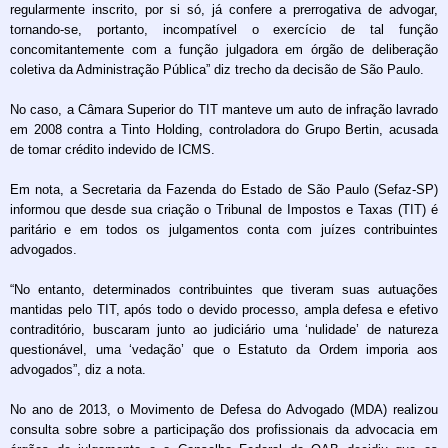
regularmente inscrito, por si só, já confere a prerrogativa de advogar,
tornando-se, portanto, incompatível o exercício de tal função
concomitantemente com a função julgadora em órgão de deliberação
coletiva da Administração Pública” diz trecho da decisão de São Paulo.
No caso, a Câmara Superior do TIT manteve um auto de infração lavrado
em 2008 contra a Tinto Holding, controladora do Grupo Bertin, acusada
de tomar crédito indevido de ICMS.
Em nota, a Secretaria da Fazenda do Estado de São Paulo (Sefaz-SP)
informou que desde sua criação o Tribunal de Impostos e Taxas (TIT) é
paritário e em todos os julgamentos conta com juízes contribuintes
advogados.
“No entanto, determinados contribuintes que tiveram suas autuações
mantidas pelo TIT, após todo o devido processo, ampla defesa e efetivo
contraditório, buscaram junto ao judiciário uma ‘nulidade’ de natureza
questionável, uma ‘vedação’ que o Estatuto da Ordem imporia aos
advogados”, diz a nota.
No ano de 2013, o Movimento de Defesa do Advogado (MDA) realizou
consulta sobre sobre a participação dos profissionais da advocacia em