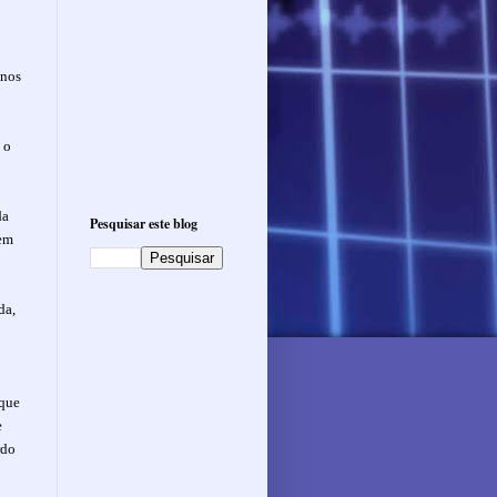
 nos
 o
da
Pesquisar este blog
 em
da,
 que
e
rdo