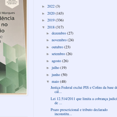
2022
(3)
►
2020
(143)
►
2019
(336)
►
2018
(317)
▼
dezembro
(27)
►
novembro
(24)
►
outubro
(23)
►
setembro
(26)
►
agosto
(26)
►
julho
(19)
►
junho
(50)
►
maio
(48)
▼
Justiça Federal exclui PIS e Cofins da base d
cál...
Lei 12.514/2011 que limita a cobrança judici
de ...
Prazo prescricional e tributo declarado
inconstitu...