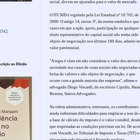
social, devem ser ajustados para o valor de mercado.
O ITCMD é regulado pela Lei Estadual nº 10.705, de
2000. O artigo 14, inciso 3º, da norma estabelece que
casos em que a ação, quota, participação ou qualquer
61542
título representativo do capital social não tenha sido
objeto de negociação nos últimos 180 dias, admite-se
valor patrimonial.
"A regra é clara em não considerar o valor dos ativos 
crição no Direito
sociedade nos casos de cotas sociais não negociadas
bolsa de valores e não objeto de negociação, o que
ocorre com a grande maioria das empresas", afirma o
advogado Diego Viscardi, do escritório Cipullo, Hara
Bezerra, Santos Advogados.
Na esfera administrativa, entretanto, os contribuintes
ainda enfrentam dificuldades para emplacar a tese de
a base de cálculo do imposto é o valor contábil, desd
que respeitadas as condições previstas em lei. De aco
com Viscardi, no Tribunal de Imposto e Taxas (TIT) o
placar tem sido favorável à Fazenda paulista.