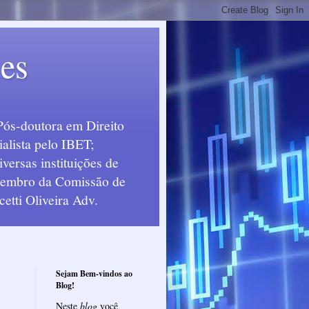
ues
Pós-doutora em Direito
alista pelo IBET;
ersas instituições de
 Membro da Comissão de
etti Oliveira Adv.
Sejam Bem-vindos ao
Blog!
Neste
blog
você