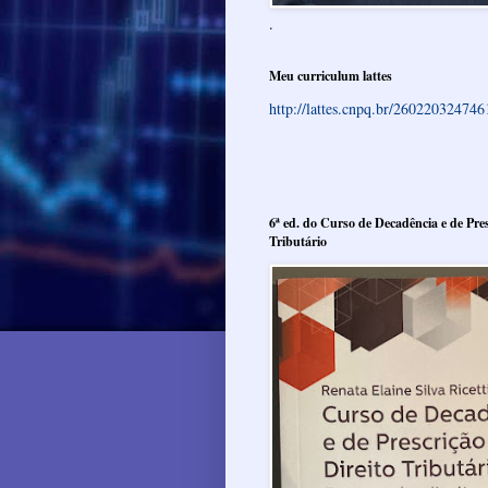
.
Meu curriculum lattes
http://lattes.cnpq.br/26022032474
6ª ed. do Curso de Decadência e de Pres
Tributário