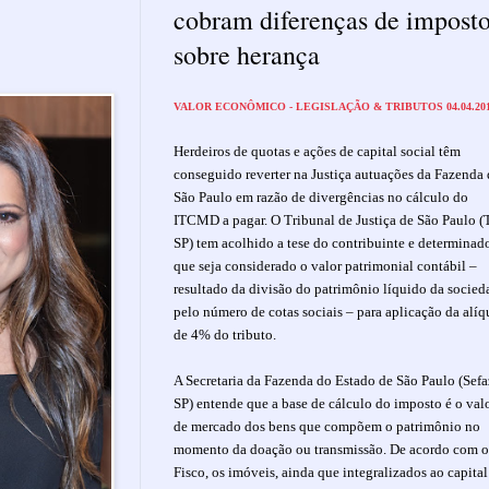
cobram diferenças de impost
sobre herança
VALOR ECONÔMICO - LEGISLAÇÃO & TRIBUTOS 04.04.20
Herdeiros de quotas e ações de capital social têm
conseguido reverter na Justiça autuações da Fazenda 
São Paulo em razão de divergências no cálculo do
ITCMD a pagar. O Tribunal de Justiça de São Paulo (
SP) tem acolhido a tese do contribuinte e determinad
que seja considerado o valor patrimonial contábil –
resultado da divisão do patrimônio líquido da socied
pelo número de cotas sociais – para aplicação da alíq
de 4% do tributo.
A Secretaria da Fazenda do Estado de São Paulo (Sefa
SP) entende que a base de cálculo do imposto é o val
de mercado dos bens que compõem o patrimônio no
momento da doação ou transmissão. De acordo com o
Fisco, os imóveis, ainda que integralizados ao capital