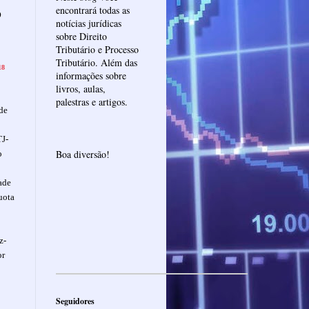
o
encontrará todas as
notícias jurídicas
sobre Direito
Tributário e Processo
Tributário. Além das
18
informações sobre
livros, aulas,
palestras e artigos.
de
TJ-
Boa diversão!
o
ade
uota
z-
or
Seguidores