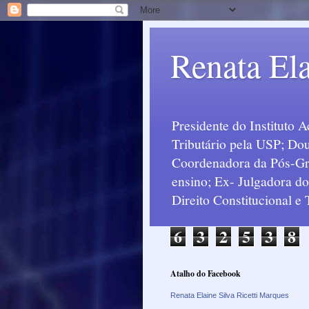
Renata Ela
Presidente do Instituto 
Tributário pela USP; Dou
Coordenadora da Pós-Grad
ensino; Ex- Julgadora d
Direito Constitucional e
6
3
2
5
3
8
Atalho do Facebook
Renata Elaine Silva Ricetti Marques