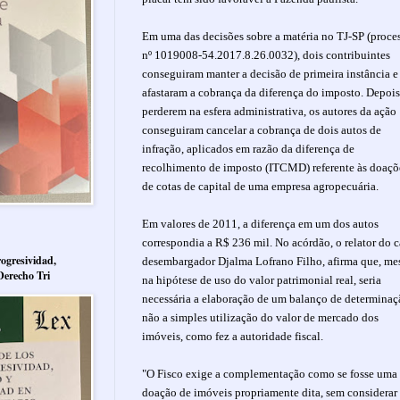
Em uma das decisões sobre a matéria no TJ-SP (proce
nº 1019008-54.2017.8.26.0032), dois contribuintes
conseguiram manter a decisão de primeira instância e
afastaram a cobrança da diferença do imposto. Depois
perderem na esfera administrativa, os autores da ação
conseguiram cancelar a cobrança de dois autos de
infração, aplicados em razão da diferença de
recolhimento de imposto (ITCMD) referente às doaçõ
de cotas de capital de uma empresa agropecuária.
Em valores de 2011, a diferença em um dos autos
correspondia a R$ 236 mil. No acórdão, o relator do c
ogresividad,
desembargador Djalma Lofrano Filho, afirma que, m
Derecho Tri
na hipótese de uso do valor patrimonial real, seria
necessária a elaboração de um balanço de determinaç
não a simples utilização do valor de mercado dos
imóveis, como fez a autoridade fiscal.
"O Fisco exige a complementação como se fosse uma
doação de imóveis propriamente dita, sem considerar