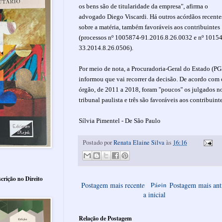
os bens são de titularidade da empresa", afirma o
advogado Diego Viscardi. Há outros acórdãos recente
sobre a matéria, também favoráveis aos contribuintes
(processos nº 1005874-91.2016.8.26.0032 e nº 1015
33.2014.8.26.0506).
Por meio de nota, a Procuradoria-Geral do Estado (PG
informou que vai recorrer da decisão. De acordo com 
órgão, de 2011 a 2018, foram "poucos" os julgados n
tribunal paulista e três são favoráveis aos contribuint
Sílvia Pimentel - De São Paulo
Postado por
Renata Elaine Silva
às
16:16
crição no Direito
Postagem mais recente
Págin
Postagem mais ant
a inicial
Relação de Postagem