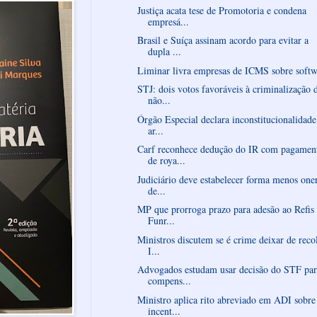
Justiça acata tese de Promotoria e condena
empresá...
Brasil e Suíça assinam acordo para evitar a
dupla ...
Liminar livra empresas de ICMS sobre softw
STJ: dois votos favoráveis à criminalização 
não...
Órgão Especial declara inconstitucionalidade
ar...
Carf reconhece dedução do IR com pagamen
de roya...
Judiciário deve estabelecer forma menos one
de...
MP que prorroga prazo para adesão ao Refis
Funr...
Ministros discutem se é crime deixar de reco
I...
Advogados estudam usar decisão do STF par
compens...
Ministro aplica rito abreviado em ADI sobre
incent...