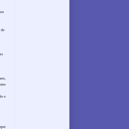
sso
 de
es
aso,
esmo
ão e
 que