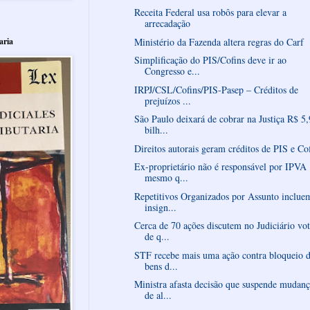
Receita Federal usa robôs para elevar a
arrecadação
aria
Ministério da Fazenda altera regras do Carf
Simplificação do PIS/Cofins deve ir ao
Congresso e...
IRPJ/CSL/Cofins/PIS-Pasep – Créditos de
prejuízos ...
São Paulo deixará de cobrar na Justiça R$ 5,
bilh...
Direitos autorais geram créditos de PIS e Co
Ex-proprietário não é responsável por IPVA
mesmo q...
Repetitivos Organizados por Assunto inclue
insign...
Cerca de 70 ações discutem no Judiciário vo
de q...
STF recebe mais uma ação contra bloqueio 
bens d...
Ministra afasta decisão que suspende mudan
de al...