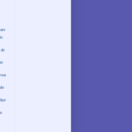
are
do
 de
to
rosa
 do
lher
a