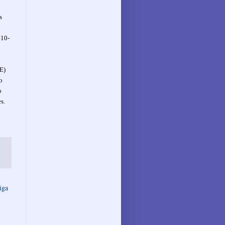
s
410-
E)
o
o
es.
iga