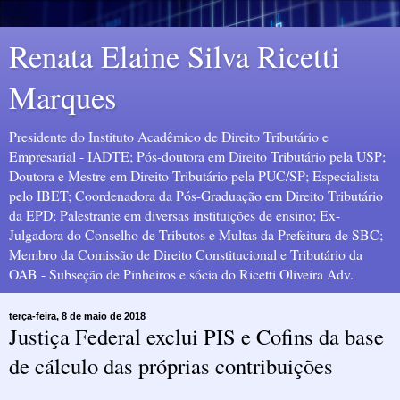
Renata Elaine Silva Ricetti
Marques
Presidente do Instituto Acadêmico de Direito Tributário e
Empresarial - IADTE; Pós-doutora em Direito Tributário pela USP;
Doutora e Mestre em Direito Tributário pela PUC/SP; Especialista
pelo IBET; Coordenadora da Pós-Graduação em Direito Tributário
da EPD; Palestrante em diversas instituições de ensino; Ex-
Julgadora do Conselho de Tributos e Multas da Prefeitura de SBC;
Membro da Comissão de Direito Constitucional e Tributário da
OAB - Subseção de Pinheiros e sócia do Ricetti Oliveira Adv.
terça-feira, 8 de maio de 2018
Justiça Federal exclui PIS e Cofins da base
de cálculo das próprias contribuições