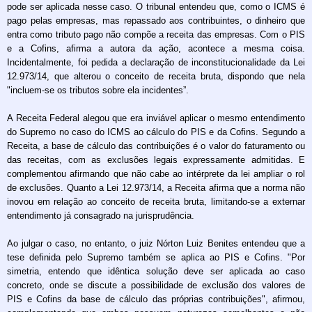
pode ser aplicada nesse caso. O tribunal entendeu que, como o ICMS é
pago pelas empresas, mas repassado aos contribuintes, o dinheiro que
entra como tributo pago não compõe a receita das empresas. Com o PIS
e a Cofins, afirma a autora da ação, acontece a mesma coisa.
Incidentalmente, foi pedida a declaração de inconstitucionalidade da Lei
12.973/14, que alterou o conceito de receita bruta, dispondo que nela
"incluem-se os tributos sobre ela incidentes”.
A Receita Federal alegou que era inviável aplicar o mesmo entendimento
do Supremo no caso do ICMS ao cálculo do PIS e da Cofins. Segundo a
Receita, a base de cálculo das contribuições é o valor do faturamento ou
das receitas, com as exclusões legais expressamente admitidas. E
complementou afirmando que não cabe ao intérprete da lei ampliar o rol
de exclusões. Quanto a Lei 12.973/14, a Receita afirma que a norma não
inovou em relação ao conceito de receita bruta, limitando-se a externar
entendimento já consagrado na jurisprudência.
Ao julgar o caso, no entanto, o juiz Nórton Luiz Benites entendeu que a
tese definida pelo Supremo também se aplica ao PIS e Cofins. "Por
simetria, entendo que idêntica solução deve ser aplicada ao caso
concreto, onde se discute a possibilidade de exclusão dos valores de
PIS e Cofins da base de cálculo das próprias contribuições", afirmou,