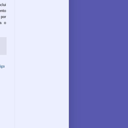
clui
ento
 por
ra o
iga