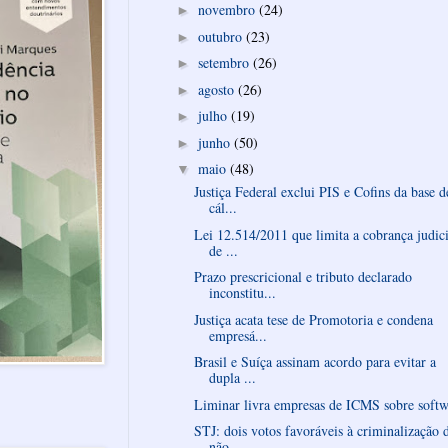
novembro
(24)
►
outubro
(23)
►
setembro
(26)
►
agosto
(26)
►
julho
(19)
►
junho
(50)
►
maio
(48)
▼
Justiça Federal exclui PIS e Cofins da base d
cál...
Lei 12.514/2011 que limita a cobrança judici
de ...
Prazo prescricional e tributo declarado
inconstitu...
Justiça acata tese de Promotoria e condena
empresá...
Brasil e Suíça assinam acordo para evitar a
dupla ...
Liminar livra empresas de ICMS sobre softw
STJ: dois votos favoráveis à criminalização 
não...