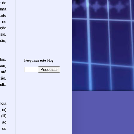
r da
 uma
sete
s os
ação
so,
não,
dos,
Pesquisar este blog
sco,
 até
ção,
lta
ncia
(ii)
iii)
 ao
o os