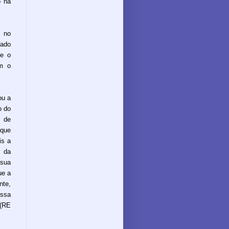
o na
o no
nado
ue o
om o
ou a
o do
o de
 que
is a
 da
sua
ue a
nte,
essa
 (RE