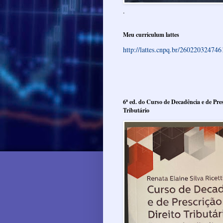
.
Meu curriculum lattes
http://lattes.cnpq.br/26022032474
6ª ed. do Curso de Decadência e de Pres
Tributário