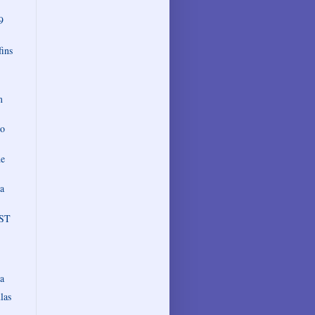
9
fins
m
to
de
ça
-ST
ia
las