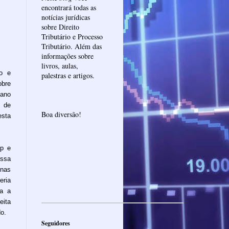
encontrará todas as
notícias jurídicas
sobre Direito
Tributário e Processo
Tributário. Além das
informações sobre
livros, aulas,
to e
palestras e artigos.
obre
dano
o de
Boa diversão!
esta
pp e
ssa
enas
ria
ta a
eita
do.
Seguidores