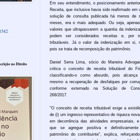
Em seu entendimento, o posicionamento anterio
Receita, que inclusive havia sido reafirmado em
solução de consulta publicada há menos de 
meses, era o mais adequado. Ou seja, apena
valores que ultrapassarem a quantia da indeniz
61542
podem ser considerados receitas e, por is
tributáveis. Já o valor da indenização em si, 
pois se trata de recomposição do patrimônio.
Daniel Serra Lima, sócio do Maneira Advoga
crição no Direito
critica o conceito de receita tributável do Fi
classificando-o como absurdo, pois alcança
mesmo a recuperação de desfalques por corru
conforme externado na Solução de Consu
268/2017.
"O conceito de receita tributável exige a existê
de (i) um ingresso representativo de riqueza nova, 
em decorrência das atividades empresariais, e (
que se agregue positiva e definitivamente
patrimônio do contribuinte", explica, reforçand