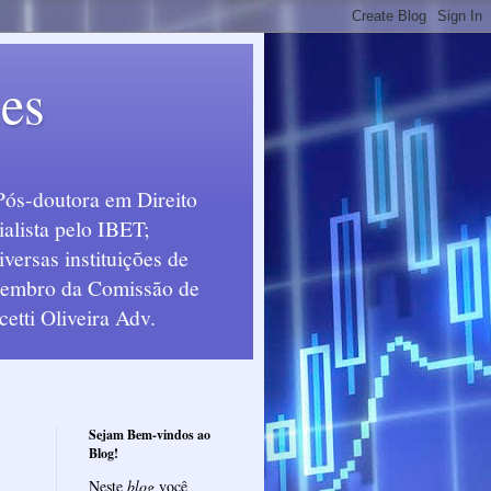
ues
Pós-doutora em Direito
alista pelo IBET;
ersas instituições de
 Membro da Comissão de
etti Oliveira Adv.
Sejam Bem-vindos ao
Blog!
Neste
blog
você