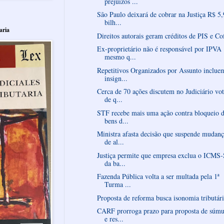
prejuízos ...
São Paulo deixará de cobrar na Justiça R$ 5,
bilh...
aria
Direitos autorais geram créditos de PIS e Co
Ex-proprietário não é responsável por IPVA
mesmo q...
Repetitivos Organizados por Assunto inclue
insign...
Cerca de 70 ações discutem no Judiciário vo
de q...
STF recebe mais uma ação contra bloqueio 
bens d...
Ministra afasta decisão que suspende mudan
de al...
Justiça permite que empresa exclua o ICMS
da ba...
Fazenda Pública volta a ser multada pela 1ª
Turma ...
Proposta de reforma busca isonomia tributár
CARF prorroga prazo para proposta de súmu
e res...