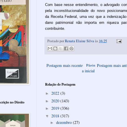
Com base nesse entendimento, o advogado con
pela inconstitucionalidade do novo posicionam
da Receita Federal, uma vez que a indenização
dano patrimonial não importa em riqueza pa
contribuinte.
Postado por
Renata Elaine Silva
às
16:25
Postagem mais recente
Págin
Postagem mais ant
a inicial
Relação de Postagem
2022
(3)
►
2020
(143)
►
crição no Direito
2019
(336)
►
2018
(317)
▼
dezembro
(27)
►