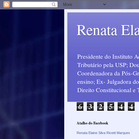
Renata Ela
Presidente do Instituto 
Tributário pela USP; Dou
Coordenadora da Pós-Grad
ensino; Ex- Julgadora d
Direito Constitucional e
6
3
2
5
4
4
Atalho do Facebook
Renata Elaine Silva Ricetti Marques