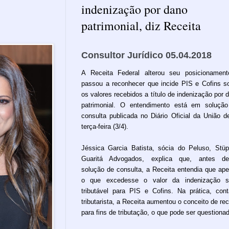
indenização por dano
patrimonial, diz Receita
Consultor Jurídico 05.04.2018
A Receita Federal alterou seu posicionamen
passou a reconhecer que incide PIS e Cofins s
os valores recebidos a título de indenização por 
patrimonial. O entendimento está em soluçã
consulta publicada no Diário Oficial da União d
terça-feira (3/4).
Jéssica Garcia Batista, sócia do Peluso, Stü
Guaritá Advogados, explica que, antes de
solução de consulta, a Receita entendia que ap
o que excedesse o valor da indenização se
tributável para PIS e Cofins. Na prática, con
tributarista, a Receita aumentou o conceito de rec
para fins de tributação, o que pode ser questiona