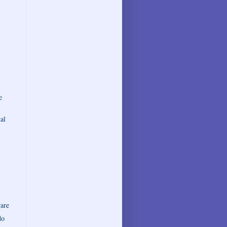
e
al
are
do