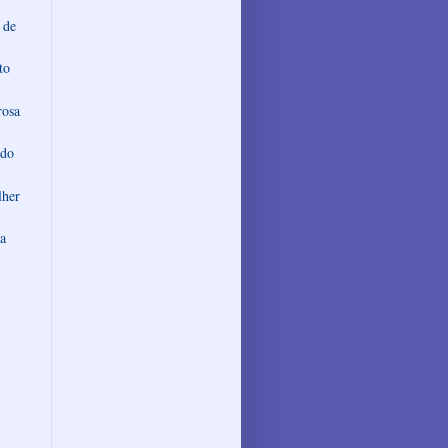
 de
to
rosa
 do
lher
a