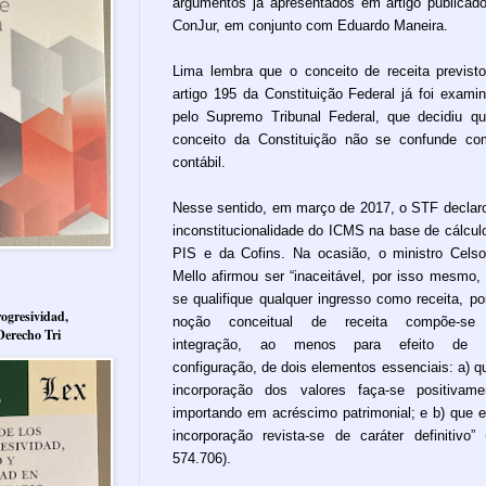
argumentos já apresentados em artigo publicad
ConJur, em conjunto com Eduardo Maneira.
Lima lembra que o conceito de receita previst
artigo 195 da Constituição Federal já foi exami
pelo Supremo Tribunal Federal, que decidiu q
conceito da Constituição não se confunde c
contábil.
Nesse sentido, em março de 2017, o STF declar
inconstitucionalidade do ICMS na base de cálcul
PIS e da Cofins. Na ocasião, o ministro Cels
Mello afirmou ser “inaceitável, por isso mesmo,
se qualifique qualquer ingresso como receita, po
ogresividad,
noção conceitual de receita compõe-se
Derecho Tri
integração, ao menos para efeito de 
configuração, de dois elementos essenciais: a) q
incorporação dos valores faça-se positivame
importando em acréscimo patrimonial; e b) que 
incorporação revista-se de caráter definitivo”
574.706).