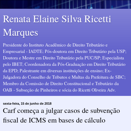
Renata Elaine Silva Ricetti
Marques
Presidente do Instituto Acadêmico de Direito Tributário e
Empresarial - IADTE; Pós-doutora em Direito Tributário pela USP;
Doutora e Mestre em Direito Tributário pela PUC/SP; Especialista
pelo IBET; Coordenadora da Pós-Graduação em Direito Tributário
da EPD; Palestrante em diversas instituições de ensino; Ex-
Julgadora do Conselho de Tributos e Multas da Prefeitura de SBC;
Membro da Comissão de Direito Constitucional e Tributário da
OAB - Subseção de Pinheiros e sócia do Ricetti Oliveira Adv.
sexta-feira, 15 de junho de 2018
Carf começa a julgar casos de subvenção
fiscal de ICMS em bases de cálculo