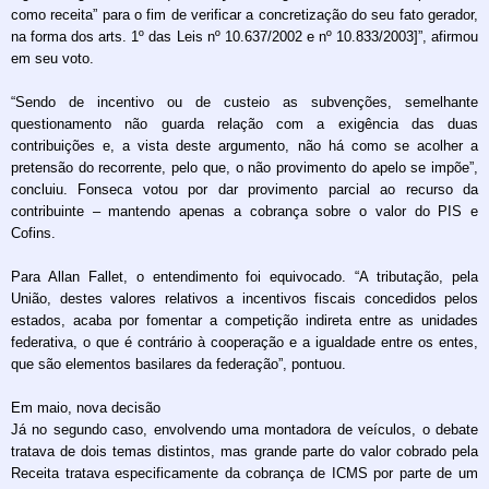
como receita” para o fim de verificar a concretização do seu fato gerador,
na forma dos arts. 1º das Leis nº 10.637/2002 e nº 10.833/2003]”, afirmou
em seu voto.
“Sendo de incentivo ou de custeio as subvenções, semelhante
questionamento não guarda relação com a exigência das duas
contribuições e, a vista deste argumento, não há como se acolher a
pretensão do recorrente, pelo que, o não provimento do apelo se impõe”,
concluiu. Fonseca votou por dar provimento parcial ao recurso da
contribuinte – mantendo apenas a cobrança sobre o valor do PIS e
Cofins.
Para Allan Fallet, o entendimento foi equivocado. “A tributação, pela
União, destes valores relativos a incentivos fiscais concedidos pelos
estados, acaba por fomentar a competição indireta entre as unidades
federativa, o que é contrário à cooperação e a igualdade entre os entes,
que são elementos basilares da federação”, pontuou.
Em maio, nova decisão
Já no segundo caso, envolvendo uma montadora de veículos, o debate
tratava de dois temas distintos, mas grande parte do valor cobrado pela
Receita tratava especificamente da cobrança de ICMS por parte de um