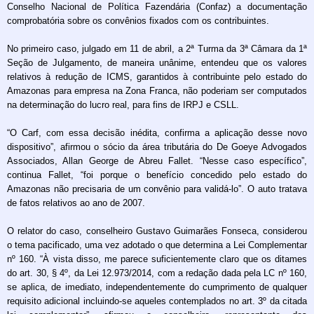
Conselho Nacional de Política Fazendária (Confaz) a documentação
comprobatória sobre os convênios fixados com os contribuintes.
No primeiro caso, julgado em 11 de abril, a 2ª Turma da 3ª Câmara da 1ª
Seção de Julgamento, de maneira unânime, entendeu que os valores
relativos à redução de ICMS, garantidos à contribuinte pelo estado do
Amazonas para empresa na Zona Franca, não poderiam ser computados
na determinação do lucro real, para fins de IRPJ e CSLL.
“O Carf, com essa decisão inédita, confirma a aplicação desse novo
dispositivo”, afirmou o sócio da área tributária do De Goeye Advogados
Associados, Allan George de Abreu Fallet. “Nesse caso específico”,
continua Fallet, “foi porque o benefício concedido pelo estado do
Amazonas não precisaria de um convênio para validá-lo”. O auto tratava
de fatos relativos ao ano de 2007.
O relator do caso, conselheiro Gustavo Guimarães Fonseca, considerou
o tema pacificado, uma vez adotado o que determina a Lei Complementar
nº 160. “À vista disso, me parece suficientemente claro que os ditames
do art. 30, § 4º, da Lei 12.973/2014, com a redação dada pela LC nº 160,
se aplica, de imediato, independentemente do cumprimento de qualquer
requisito adicional incluindo-­se aqueles contemplados no art. 3º da citada