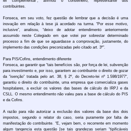
lei complementar”, afirmou o conselheiro, representante dos
contribuintes.
Fonseca, em seu voto, fez questão de lembrar que a decisão é uma
inovação em relação à tese já acordado na turma. “Por esse motivo,
inclusive”, analisou, “deixo de adotar entendimento anteriormente
assumido neste Colegiado em que votei por sobrestar determinado
processo a fim de que se aguardasse a comprovação, justamente, do
implemento das condições preconizadas pelo citado art. 3º”.
Para PIS/Cofins, entendimento diferente
Fonseca, ao garantir que “tais benefícios são, por força de lei, subvenção
para investimento e, por isso, garantem ao contribuinte o direito de gozar
da “isenção” tratada pelo art. 38, § 2º, do Decreto­-lei nº 1.598/1977“,
garantiu o direito do contribuinte, uma empresa que comercializa gases
hospitalares, a excluir os valores das bases de cálculo do IRPJ e da
CSLL. O mesmo entendimento não valeu para a base de cálculo do PIS
e da Cofins.
A razão para não autorizar a exclusão dos valores da base dos dois
impostos, segundo o relator do caso, seria puramente por falta de
manifestação do contribuinte. “E, vejam bem, o recorrente em momento
algum tangencia esta questão [se tais grandezas seriam “tipificáveis