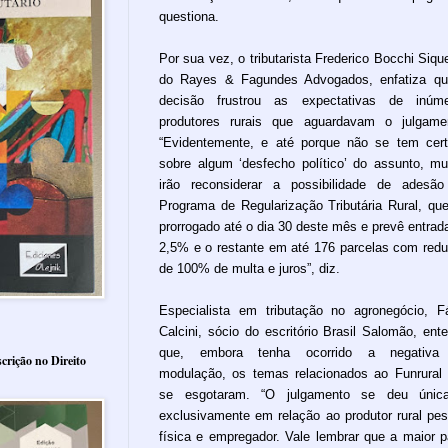
questiona.
Por sua vez, o tributarista Frederico Bocchi Sique
do Rayes & Fagundes Advogados, enfatiza q
decisão frustrou as expectativas de inúme
produtores rurais que aguardavam o julgame
“Evidentemente, e até porque não se tem cer
sobre algum ‘desfecho político’ do assunto, mu
irão reconsiderar a possibilidade de adesã
Programa de Regularização Tributária Rural, que
prorrogado até o dia 30 deste mês e prevê entrad
2,5% e o restante em até 176 parcelas com red
de 100% de multa e juros”, diz.
Especialista em tributação no agronegócio, F
Calcini, sócio do escritório Brasil Salomão, ent
que, embora tenha ocorrido a negativa
crição no Direito
modulação, os temas relacionados ao Funrural
se esgotaram. “O julgamento se deu únic
exclusivamente em relação ao produtor rural pe
física e empregador. Vale lembrar que a maior p