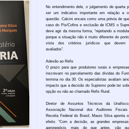
No entendimento dele, o julgamento de quarta 
ser um indicativo importante em relação a o
questão. Calcini encara como uma prévia de qu
caso do Pis/Cofins e exclusão de ICMS o Sup
deve agir da mesma forma, “rejeitando a modul
porque a situação não é muito diferente do pont
vista dos critérios jurídicos que devem 
avaliados”.
Adesão ao Refis
O prazo para que produtores rurais e empresa
inscrevam no parcelamento das dívidas do Funr
termina no dia 30. Os especialistas avaliam ain
impacto que a decisão do Supremo pode ter sob
opção ou não ao chamado Refis Rural.
Diretor de Assuntos Técnicos da Unafisco
Associação Nacional dos Auditores Fiscais
Receita Federal do Brasil, Mauro Silva aponta o
efeito. “Com a decisão, as grandes empresa
agronegócio, mais do que antes, vão que