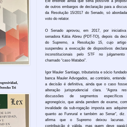
Ele entende ainda que seria possível a proposi
de outros embargos de declaração para a discu
da Resolução 15/2017 do Senado, só abordad
voto do relator.
O Senado aprovou, em 2017, por iniciativa
senadora Kátia Abreu (PDT-TO), depois da dec
do Supremo, a Resolução 15, cujo artigo
suspendeu a execução de dispositivos declar
inconstitucionais pelo STF no julgamento
chamado “caso Mataboi”.
Igor Mauler Santiago, tributarista e sócio fundado
banca Mauler Advogados, ao contrário, entende
ogresividad,
a decisão é definitiva, ainda que o caso foss
Derecho Tri
alteração jurisprudencial clara. “Agora re
discussões de segmentos específicos
agronegócio, que ainda pendem de exame, co
invalidade da sub-rogação imposta aos adquire
quanto ao Funrural e também ao Senar”, diz.
afirma que o Supremo deixou lacunas.
contribuição é válida, mas quem deve pagá-l