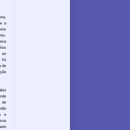
ira,
ue a
ros
nto.
teza
itos
o ao
 foi
a de
ução
ábio
ende
 de
 não
a e
ssoa
arte