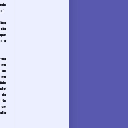
ando
o.”
lica
 dia
 que
do a
rma
 em
m ao
o em
tido
ular
 da
” No
 ser
alta