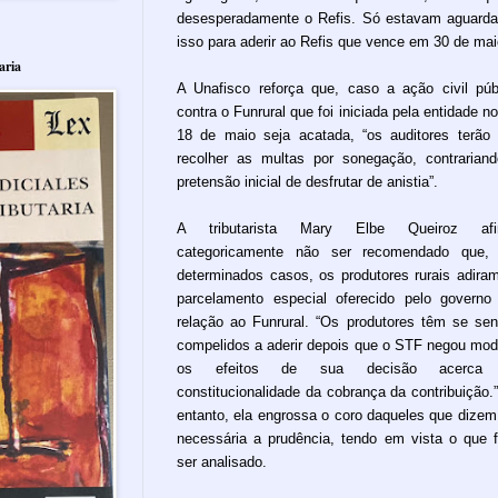
desesperadamente o Refis. Só estavam aguard
isso para aderir ao Refis que vence em 30 de mai
aria
A Unafisco reforça que, caso a ação civil púb
contra o Funrural que foi iniciada pela entidade no
18 de maio seja acatada, “os auditores terão
recolher as multas por sonegação, contrarian
pretensão inicial de desfrutar de anistia”.
A tributarista Mary Elbe Queiroz afi
categoricamente não ser recomendado que,
determinados casos, os produtores rurais adira
parcelamento especial oferecido pelo govern
relação ao Funrural. “Os produtores têm se sen
compelidos a aderir depois que o STF negou mod
os efeitos de sua decisão acerca
constitucionalidade da cobrança da contribuição.
entanto, ela engrossa o coro daqueles que dizem
necessária a prudência, tendo em vista o que f
ser analisado.