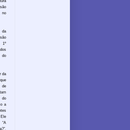
tura
ssão
a no
 da
isão
 1º
ados
 do
r da
 que
e de
stam
 do
mo a
ntes
 Ele
 “A
a?”,