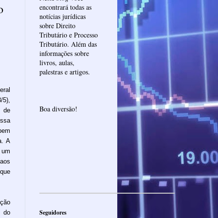
o
encontrará todas as
notícias jurídicas
sobre Direito
Tributário e Processo
Tributário. Além das
informações sobre
livros, aulas,
palestras e artigos.
ral
/5),
Boa diversão!
o de
essa
 bem
a. A
a um
 aos
que
ação
Seguidores
s do