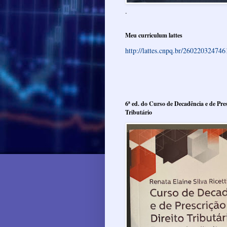
.
Meu curriculum lattes
http://lattes.cnpq.br/26022032474
6ª ed. do Curso de Decadência e de Pres
Tributário