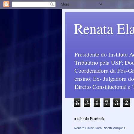
Renata Ela
Presidente do Instituto 
Tributário pela USP; Dou
Coordenadora da Pós-Grad
ensino; Ex- Julgadora d
Direito Constitucional e
6
3
1
7
3
2
Atalho do Facebook
Renata Elaine Silva Ricetti Marques