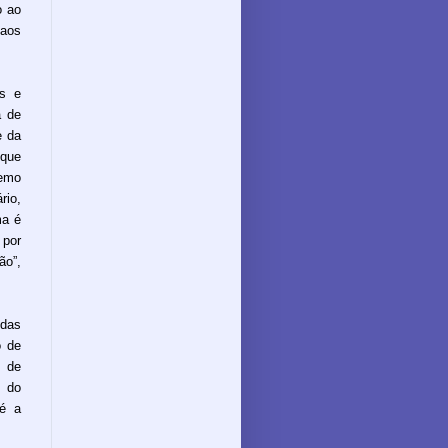
o ao
 aos
es e
a de
e da
 que
remo
rio,
ma é
 por
ão”,
 das
o de
o de
a do
 é a