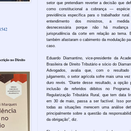
setor que pretendiam reverter a decisão que def
como constitucional a cobrança — espécie
previdência específica para o trabalhador rural
entendimento dos ministros, a medid
desnecessária porque não há mudança
61542
jurisprudência da corte em relação ao tema. 
também afastaram o cabimento da modulação pa
caso.
Eduardo Diamantino, vice-presidente da Acad
crição no Direito
Brasileira de Direito Tributário e sócio do Diaman
Advogados, avalia que, com o resultado
julgamento, o setor agrícola sofre mais uma ve
duro revés. “Diante desse resultado, a opção 
inclusão de referidos débitos no Programa
Regularização Tributária Rural, que tem data li
em 30 de maio, passa a ser factível. Isso po
todas as situações merecem uma análise det
principalmente sobre a questão da responsabili
da obrigação”, diz.