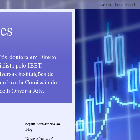
ues
Pós-doutora em Direito
alista pelo IBET;
ersas instituições de
 Membro da Comissão de
etti Oliveira Adv.
Sejam Bem-vindos ao
Blog!
Neste
blog
você