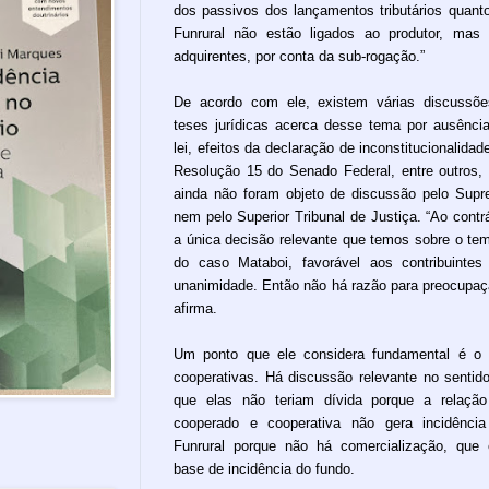
dos passivos dos lançamentos tributários quant
Funrural não estão ligados ao produtor, mas
adquirentes, por conta da sub-rogação.”
De acordo com ele, existem várias discussõ
teses jurídicas acerca desse tema por ausênci
lei, efeitos da declaração de inconstitucionalidad
Resolução 15 do Senado Federal, entre outros,
ainda não foram objeto de discussão pelo Sup
nem pelo Superior Tribunal de Justiça. “Ao contrá
a única decisão relevante que temos sobre o te
do caso Mataboi, favorável aos contribuintes
unanimidade. Então não há razão para preocupaç
afirma.
Um ponto que ele considera fundamental é o
cooperativas. Há discussão relevante no sentid
que elas não teriam dívida porque a relaçã
cooperado e cooperativa não gera incidênci
Funrural porque não há comercialização, que
base de incidência do fundo.