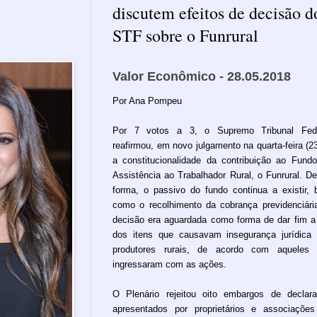
discutem efeitos de decisão d
STF sobre o Funrural
Valor Econômico - 28.05.2018
Por Ana Pompeu
Por 7 votos a 3, o Supremo Tribunal Fede
reafirmou, em novo julgamento na quarta-feira (23
a constitucionalidade da contribuição ao Fund
Assistência ao Trabalhador Rural, o Funrural. D
forma, o passivo do fundo continua a existir,
como o recolhimento da cobrança previdenciári
decisão era aguardada como forma de dar fim 
dos itens que causavam insegurança jurídica
produtores rurais, de acordo com aqueles 
ingressaram com as ações.
O Plenário rejeitou oito embargos de declar
apresentados por proprietários e associaçõe