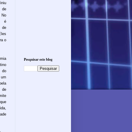
iniu
 de
. No
a é
 de
Eles
ra o
emia
Pesquisar este blog
tino
 do
z um
pela
 de
mite
rque
ida,
dade