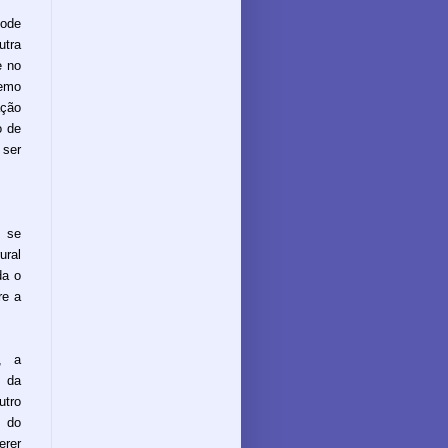
pode
utra
e no
remo
ação
o de
ser
s se
ural
da o
re a
, a
 da
utro
s do
rer