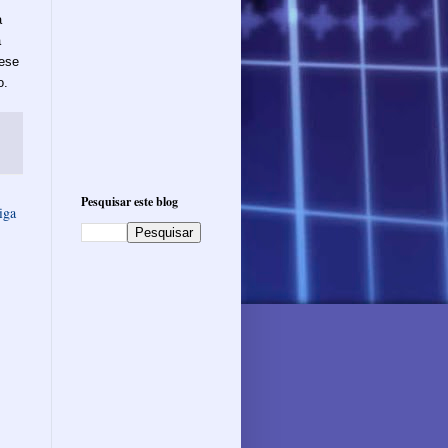
à
a
tese
o.
Pesquisar este blog
iga