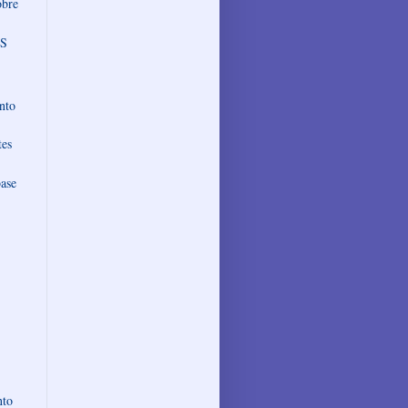
obre
SS
nto
tes
base
nto