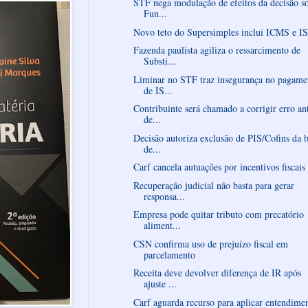
STF nega modulação de efeitos da decisão s
Fun...
Novo teto do Supersimples inclui ICMS e I
Fazenda paulista agiliza o ressarcimento de
Substi...
Liminar no STF traz insegurança no pagame
de IS...
Contribuinte será chamado a corrigir erro an
de...
Decisão autoriza exclusão de PIS/Cofins da 
de...
Carf cancela autuações por incentivos fiscais
Recuperação judicial não basta para gerar
responsa...
Empresa pode quitar tributo com precatório
aliment...
CSN confirma uso de prejuízo fiscal em
parcelamento
Receita deve devolver diferença de IR após
ajuste ...
Carf aguarda recurso para aplicar entendime