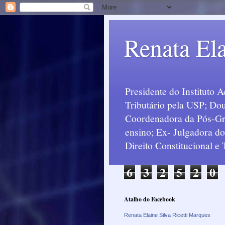
Renata Ela
Presidente do Instituto 
Tributário pela USP; Dou
Coordenadora da Pós-Grad
ensino; Ex- Julgadora d
Direito Constitucional e
6
3
2
5
2
0
Atalho do Facebook
Renata Elaine Silva Ricetti Marques