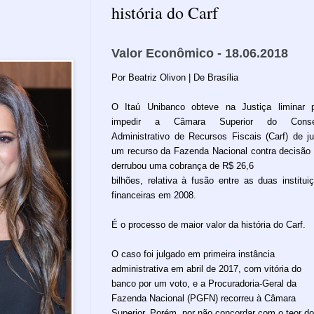
história do Carf
Valor Econômico - 18.06.2018
Por Beatriz Olivon | De Brasília
O Itaú Unibanco obteve na Justiça liminar 
impedir a Câmara Superior do Conse
Administrativo de Recursos Fiscais (Carf) de ju
um recurso da Fazenda Nacional contra decisão
derrubou uma cobrança de R$ 26,6
bilhões, relativa à fusão entre as duas institui
financeiras em 2008.
É o processo de maior valor da história do Carf.
O caso foi julgado em primeira instância
administrativa em abril de 2017, com vitória do
banco por um voto, e a Procuradoria-Geral da
Fazenda Nacional (PGFN) recorreu à Câmara
Superior. Porém, por não concordar com o teor do