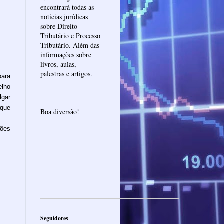
encontrará todas as
notícias jurídicas
sobre Direito
Tributário e Processo
Tributário. Além das
informações sobre
livros, aulas,
palestras e artigos.
para
lho
lgar
 que
Boa diversão!
ções
Seguidores