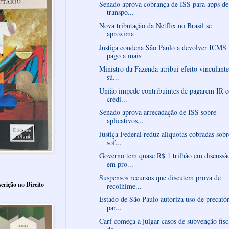
Senado aprova cobrança de ISS para apps de
transpo...
Nova tributação da Netflix no Brasil se
aproxima
Justiça condena São Paulo a devolver ICMS
pago a mais
Ministro da Fazenda atribui efeito vinculante
sú...
União impede contribuintes de pagarem IR 
crédi...
Senado aprova arrecadação de ISS sobre
aplicativos...
Justiça Federal reduz alíquotas cobradas sobr
sof...
Governo tem quase R$ 1 trilhão em discussã
em pro...
Suspensos recursos que discutem prova de
crição no Direito
recolhime...
Estado de São Paulo autoriza uso de precató
par...
Carf começa a julgar casos de subvenção fisc