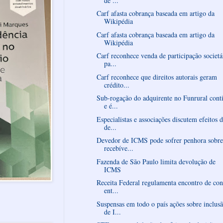
de ...
Carf afasta cobrança baseada em artigo da
Wikipédia
Carf afasta cobrança baseada em artigo da
Wikipédia
Carf reconhece venda de participação societá
pa...
Carf reconhece que direitos autorais geram
crédito...
Sub-rogação do adquirente no Funrural cont
e é...
Especialistas e associações discutem efeitos 
de...
Devedor de ICMS pode sofrer penhora sobre
recebíve...
Fazenda de São Paulo limita devolução de
ICMS
Receita Federal regulamenta encontro de con
ent...
Suspensas em todo o país ações sobre inclus
de I...