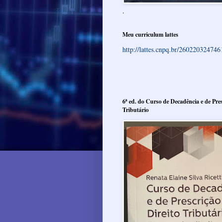
.
Meu curriculum lattes
http://lattes.cnpq.br/26022032474
6ª ed. do Curso de Decadência e de Pres
Tributário