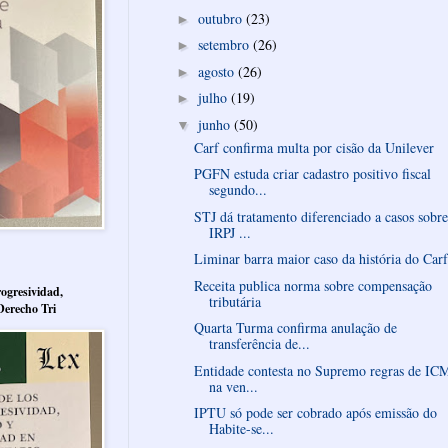
outubro
(23)
►
setembro
(26)
►
agosto
(26)
►
julho
(19)
►
junho
(50)
▼
Carf confirma multa por cisão da Unilever
PGFN estuda criar cadastro positivo fiscal
segundo...
STJ dá tratamento diferenciado a casos sobre
IRPJ ...
Liminar barra maior caso da história do Carf
Receita publica norma sobre compensação
ogresividad,
tributária
Derecho Tri
Quarta Turma confirma anulação de
transferência de...
Entidade contesta no Supremo regras de IC
na ven...
IPTU só pode ser cobrado após emissão do
Habite-se...