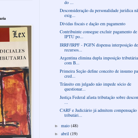
do ...
Desconsideração da personalidade jurídica n
exig...
aria
Dívidas fiscais e dação em pagamento
Contribuinte consegue excluir pagamento de
IPTU po...
IRRF/IRPF - PGFN dispensa interposição de
recursos...
Argentina elimina dupla imposição tributária
com B...
Primeira Seção define conceito de insumo pa
cred...
Trânsito em julgado não impede sócio de
questionar...
Justiça Federal afasta tributação sobre desco
...
CARF e Judiciário já admitem compensação
tributári...
maio
(48)
►
abril
(19)
►