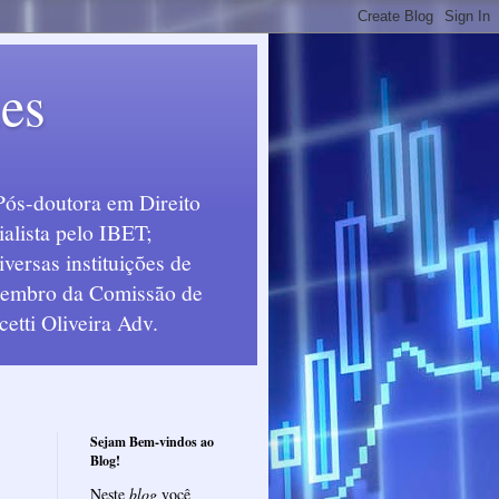
ues
Pós-doutora em Direito
alista pelo IBET;
ersas instituições de
 Membro da Comissão de
etti Oliveira Adv.
Sejam Bem-vindos ao
Blog!
Neste
blog
você