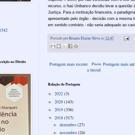
recurso, o Itaú Unibanco decidiu levar a questão 
Justiça. Para a instituição financeira, o paradigm
apresentado pelo órgão - decisão com a mesma 
em sentido contrário - não seria adequado ao cas
61542
Postado por
Renata Elaine Silva
às
12:47
crição no Direito
Postagem mais recente
Págin
Postagem mais ant
a inicial
Relação de Postagem
2022
(3)
►
2020
(143)
►
2019
(336)
►
2018
(317)
▼
dezembro
(27)
►
novembro
(24)
►