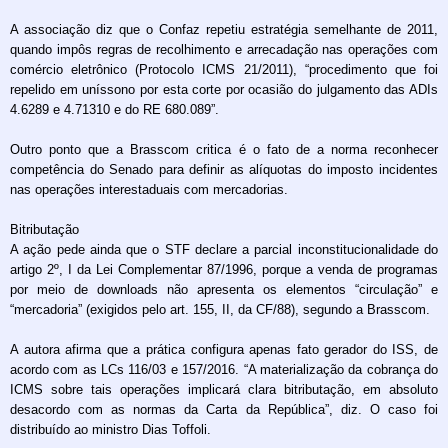
A associação diz que o Confaz repetiu estratégia semelhante de 2011,
quando impôs regras de recolhimento e arrecadação nas operações com
comércio eletrônico (Protocolo ICMS 21/2011), “procedimento que foi
repelido em uníssono por esta corte por ocasião do julgamento das ADIs
4.6289 e 4.71310 e do RE 680.089”.
Outro ponto que a Brasscom critica é o fato de a norma reconhecer
competência do Senado para definir as alíquotas do imposto incidentes
nas operações interestaduais com mercadorias.
Bitributação
A ação pede ainda que o STF declare a parcial inconstitucionalidade do
artigo 2º, I da Lei Complementar 87/1996, porque a venda de programas
por meio de downloads não apresenta os elementos “circulação” e
“mercadoria” (exigidos pelo art. 155, II, da CF/88), segundo a Brasscom.
A autora afirma que a prática configura apenas fato gerador do ISS, de
acordo com as LCs 116/03 e 157/2016. “A materialização da cobrança do
ICMS sobre tais operações implicará clara bitributação, em absoluto
desacordo com as normas da Carta da República”, diz. O caso foi
distribuído ao ministro Dias Toffoli.