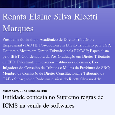
Renata Elaine Silva Ricetti
Marques
Presidente do Instituto Acadêmico de Direito Tributário e
Empresarial - IADTE; Pós-doutora em Direito Tributário pela USP;
Doutora e Mestre em Direito Tributário pela PUC/SP; Especialista
pelo IBET; Coordenadora da Pós-Graduação em Direito Tributário
da EPD; Palestrante em diversas instituições de ensino; Ex-
Julgadora do Conselho de Tributos e Multas da Prefeitura de SBC;
Membro da Comissão de Direito Constitucional e Tributário da
OAB - Subseção de Pinheiros e sócia do Ricetti Oliveira Adv.
quinta-feira, 21 de junho de 2018
Entidade contesta no Supremo regras de
ICMS na venda de softwares