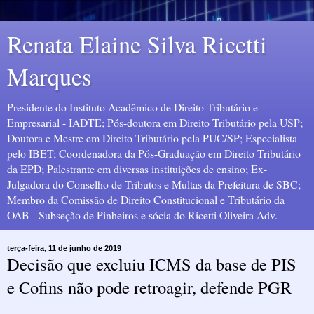
Renata Elaine Silva Ricetti
Marques
Presidente do Instituto Acadêmico de Direito Tributário e
Empresarial - IADTE; Pós-doutora em Direito Tributário pela USP;
Doutora e Mestre em Direito Tributário pela PUC/SP; Especialista
pelo IBET; Coordenadora da Pós-Graduação em Direito Tributário
da EPD; Palestrante em diversas instituições de ensino; Ex-
Julgadora do Conselho de Tributos e Multas da Prefeitura de SBC;
Membro da Comissão de Direito Constitucional e Tributário da
OAB - Subseção de Pinheiros e sócia do Ricetti Oliveira Adv.
terça-feira, 11 de junho de 2019
Decisão que excluiu ICMS da base de PIS
e Cofins não pode retroagir, defende PGR