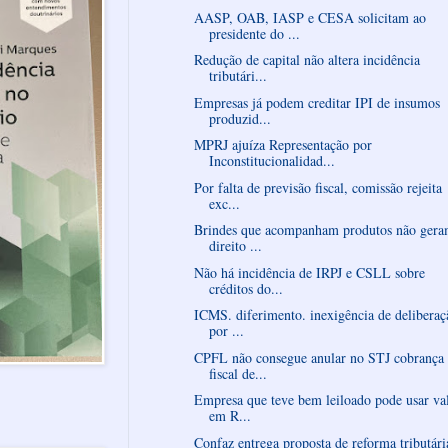
AASP, OAB, IASP e CESA solicitam ao
presidente do ...
Redução de capital não altera incidência
tributári...
Empresas já podem creditar IPI de insumos
produzid...
MPRJ ajuíza Representação por
Inconstitucionalidad...
Por falta de previsão fiscal, comissão rejeita
exc...
Brindes que acompanham produtos não ger
direito ...
Não há incidência de IRPJ e CSLL sobre
créditos do...
ICMS. diferimento. inexigência de deliberaç
por ...
CPFL não consegue anular no STJ cobrança
fiscal de...
Empresa que teve bem leiloado pode usar va
em R...
Confaz entrega proposta de reforma tributári