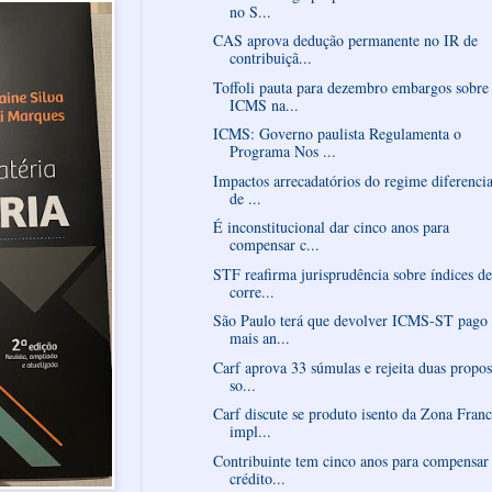
no S...
CAS aprova dedução permanente no IR de
contribuiçã...
Toffoli pauta para dezembro embargos sobre
ICMS na...
ICMS: Governo paulista Regulamenta o
Programa Nos ...
Impactos arrecadatórios do regime diferenci
de ...
É inconstitucional dar cinco anos para
compensar c...
STF reafirma jurisprudência sobre índices de
corre...
São Paulo terá que devolver ICMS-ST pago 
mais an...
Carf aprova 33 súmulas e rejeita duas propos
so...
Carf discute se produto isento da Zona Fran
impl...
Contribuinte tem cinco anos para compensar
crédito...