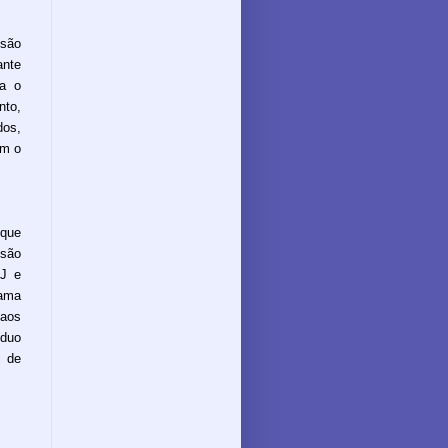
são
nte
ra o
nto,
os,
om o
 que
isão
PJ e
ama
aos
íduo
o de