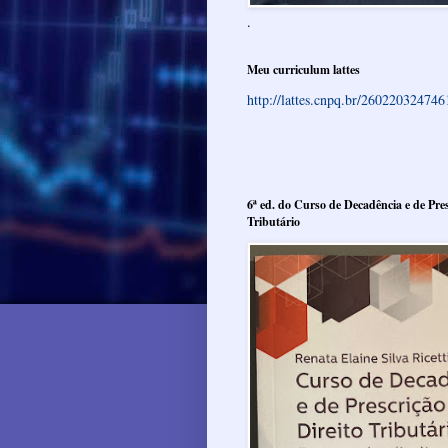
.
Meu curriculum lattes
http://lattes.cnpq.br/26022032474
6ª ed. do Curso de Decadência e de Pres
Tributário