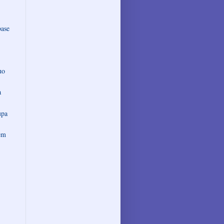
ase
uo
a
upa
em