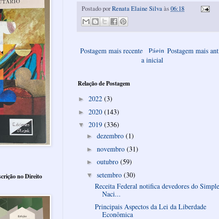
Postado por
Renata Elaine Silva
às
06:18
Postagem mais recente
Págin
Postagem mais ant
a inicial
Relação de Postagem
2022
(3)
►
2020
(143)
►
2019
(336)
▼
dezembro
(1)
►
novembro
(31)
►
outubro
(59)
►
setembro
(30)
▼
crição no Direito
Receita Federal notifica devedores do Simpl
Naci...
Principais Aspectos da Lei da Liberdade
Econômica