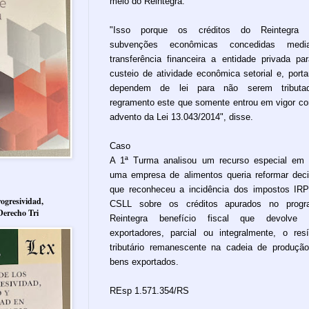
meio do Reintegra.
"Isso porque os créditos do Reintegra 
subvenções econômicas concedidas media
transferência financeira a entidade privada pa
custeio de atividade econômica setorial e, porta
dependem de lei para não serem tributad
regramento este que somente entrou em vigor c
advento da Lei 13.043/2014", disse.
Caso
A 1ª Turma analisou um recurso especial em
uma empresa de alimentos queria reformar dec
que reconheceu a incidência dos impostos IR
ogresividad,
CSLL sobre os créditos apurados no progr
Derecho Tri
Reintegra benefício fiscal que devolve 
exportadores, parcial ou integralmente, o res
tributário remanescente na cadeia de produçã
bens exportados.
REsp 1.571.354/RS