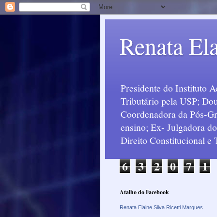
Renata Ela
Presidente do Instituto 
Tributário pela USP; Dou
Coordenadora da Pós-Grad
ensino; Ex- Julgadora d
Direito Constitucional e
6
3
2
0
7
1
Atalho do Facebook
Renata Elaine Silva Ricetti Marques