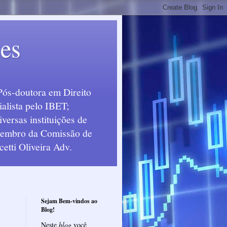
ues
Pós-doutora em Direito
alista pelo IBET;
ersas instituições de
 Membro da Comissão de
etti Oliveira Adv.
Sejam Bem-vindos ao
Blog!
Neste
blog
você