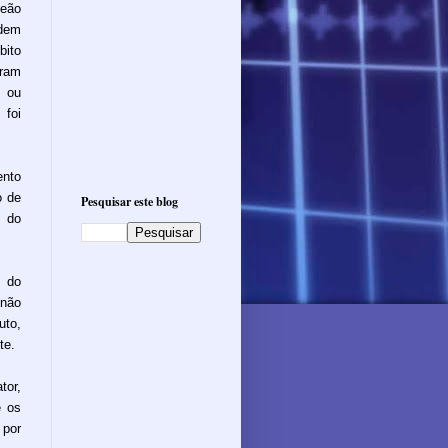
eão
idem
bito
uram
o ou
 foi
nto
o de
Pesquisar este blog
e do
o do
 não
to,
te.
tor,
e os
 por