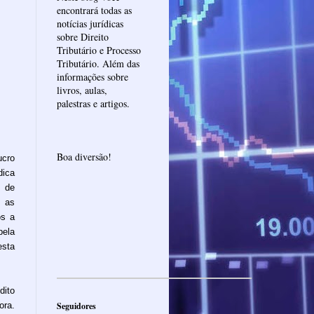
encontrará todas as
notícias jurídicas
sobre Direito
Tributário e Processo
Tributário. Além das
informações sobre
livros, aulas,
palestras e artigos.
Boa diversão!
ucro
dica
l de
 as
ós a
pela
esta
ito
ora.
Seguidores