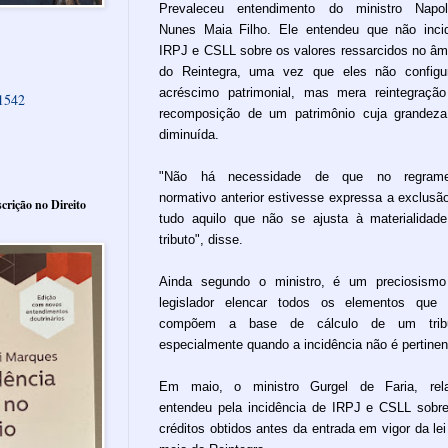
Prevaleceu entendimento do ministro Napol
Nunes Maia Filho. Ele entendeu que não inc
IRPJ e CSLL sobre os valores ressarcidos no âm
do Reintegra, uma vez que eles não config
acréscimo patrimonial, mas mera reintegraçã
61542
recomposição de um patrimônio cuja grandeza
diminuída.
"Não há necessidade de que no regrame
normativo anterior estivesse expressa a exclusã
crição no Direito
tudo aquilo que não se ajusta à materialidad
tributo", disse.
Ainda segundo o ministro, é um preciosism
legislador elencar todos os elementos que
compõem a base de cálculo de um tribu
especialmente quando a incidência não é pertinen
Em maio, o ministro Gurgel de Faria, rela
entendeu pela incidência de IRPJ e CSLL sobr
créditos obtidos antes da entrada em vigor da lei