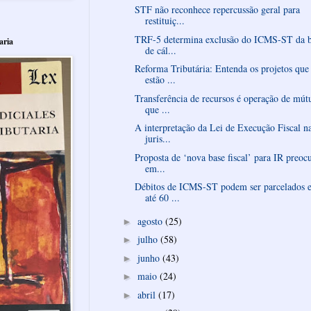
STF não reconhece repercussão geral para
restituiç...
TRF-5 determina exclusão do ICMS-ST da b
aria
de cál...
Reforma Tributária: Entenda os projetos que
estão ...
Transferência de recursos é operação de mút
que ...
A interpretação da Lei de Execução Fiscal n
juris...
Proposta de ‘nova base fiscal’ para IR preoc
em...
Débitos de ICMS-ST podem ser parcelados 
até 60 ...
agosto
(25)
►
julho
(58)
►
junho
(43)
►
maio
(24)
►
abril
(17)
►