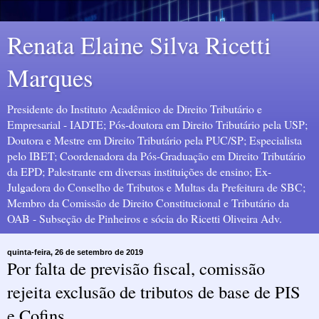
Renata Elaine Silva Ricetti
Marques
Presidente do Instituto Acadêmico de Direito Tributário e
Empresarial - IADTE; Pós-doutora em Direito Tributário pela USP;
Doutora e Mestre em Direito Tributário pela PUC/SP; Especialista
pelo IBET; Coordenadora da Pós-Graduação em Direito Tributário
da EPD; Palestrante em diversas instituições de ensino; Ex-
Julgadora do Conselho de Tributos e Multas da Prefeitura de SBC;
Membro da Comissão de Direito Constitucional e Tributário da
OAB - Subseção de Pinheiros e sócia do Ricetti Oliveira Adv.
quinta-feira, 26 de setembro de 2019
Por falta de previsão fiscal, comissão
rejeita exclusão de tributos de base de PIS
e Cofins