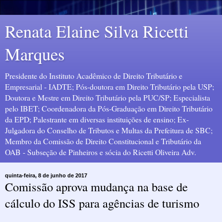
Renata Elaine Silva Ricetti
Marques
Presidente do Instituto Acadêmico de Direito Tributário e
Empresarial - IADTE; Pós-doutora em Direito Tributário pela USP;
Doutora e Mestre em Direito Tributário pela PUC/SP; Especialista
pelo IBET; Coordenadora da Pós-Graduação em Direito Tributário
da EPD; Palestrante em diversas instituições de ensino; Ex-
Julgadora do Conselho de Tributos e Multas da Prefeitura de SBC;
Membro da Comissão de Direito Constitucional e Tributário da
OAB - Subseção de Pinheiros e sócia do Ricetti Oliveira Adv.
quinta-feira, 8 de junho de 2017
Comissão aprova mudança na base de
cálculo do ISS para agências de turismo